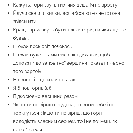
Кажуть, гори звуть тих, чия душа їм по зросту.
Йдучи сюди, я виявилася абсолютно не готова
звідси йти.
Краще гір можуть бути тільки гори, на яких ще не
бував…
І нехай весь світ почекає…
І нехай буде з нами сила ніг і дихалки, щоб
доповзти до заповітної вершини і сказати: «воно
того варте!»
На висоті – це коли ось так.
Я б повторив (а)!
Підкорюємо вершини разом.
Якщо ти не віриш в чудеса, то вони тебе і не
торкнуться. Якщо ти не віриш, що гори
володіють власним серцем, то і не почуєш, як
воно б’ється.