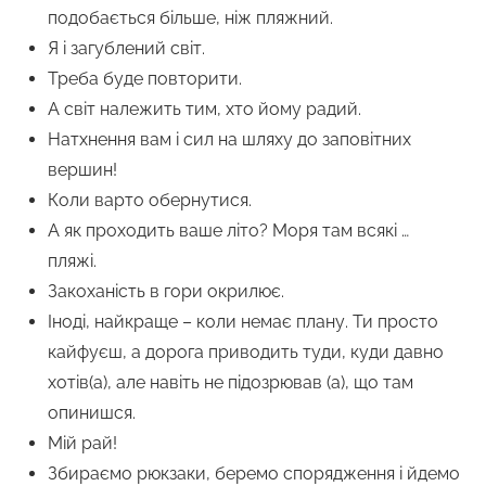
подобається більше, ніж пляжний.
Я і загублений світ.
Треба буде повторити.
А світ належить тим, хто йому радий.
Натхнення вам і сил на шляху до заповітних
вершин!
Коли варто обернутися.
А як проходить ваше літо? Моря там всякі …
пляжі.
Закоханість в гори окрилює.
Іноді, найкраще – коли немає плану. Ти просто
кайфуєш, а дорога приводить туди, куди давно
хотів(а), але навіть не підозрював (а), що там
опинишся.
Мій рай!
Збираємо рюкзаки, беремо спорядження і йдемо