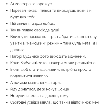
Атмосфера заворожує.
Перевал чекає. І тільки ти вирішуєш, яким він
буде для тебе.
Цій дівчинці зараз добре.
Так виглядає свобода душі.
Вдихнути гірське повітря, набратися сил і знову
увійти в “мамський” режим – така була мета і я її
досягла.
Нагорі будь-яке фото виходить відмінним.
Коли бабусині фотошпалери стали реальністю.
Іноді, щоб стати щасливим, потрібно просто
подивитися навколо.
А ночами мені сняться гори…
Йду дізнатися, де ж ночує Сонце.
Не зупиняємося на досягнутому.
Сьогодні усвідомив(ла), що такий відпочинок мені