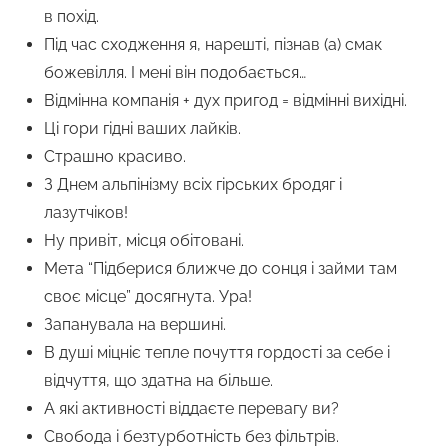
в похід.
Під час сходження я, нарешті, пізнав (а) смак
божевілля. І мені він подобається…
Відмінна компанія + дух пригод = відмінні вихідні.
Ці гори гідні ваших лайків.
Страшно красиво.
З Днем альпінізму всіх гірських бродяг і
лазутчіков!
Ну привіт, місця обітовані.
Мета “Підберися ближче до сонця і займи там
своє місце” досягнута. Ура!
Запанувала на вершині.
В душі міцніє тепле почуття гордості за себе і
відчуття, що здатна на більше.
А які активності віддаєте перевагу ви?
Свобода і безтурботність без фільтрів.