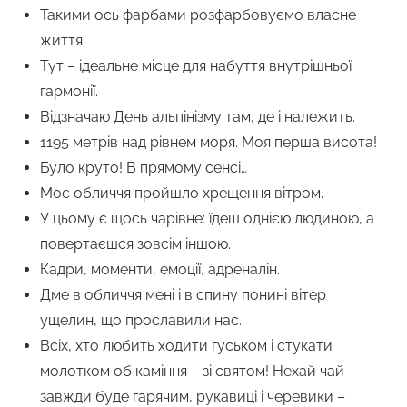
Такими ось фарбами розфарбовуємо власне
життя.
Тут – ідеальне місце для набуття внутрішньої
гармонії.
Відзначаю День альпінізму там, де і належить.
1195 метрів над рівнем моря. Моя перша висота!
Було круто! В прямому сенсі…
Моє обличчя пройшло хрещення вітром.
У цьому є щось чарівне: їдеш однією людиною, а
повертаєшся зовсім іншою.
Кадри, моменти, емоції, адреналін.
Дме в обличчя мені і в спину понині вітер
ущелин, що прославили нас.
Всіх, хто любить ходити гуськом і стукати
молотком об каміння – зі святом! Нехай чай
завжди буде гарячим, рукавиці і черевики –