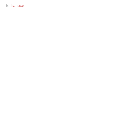
On
By
В
Підписи
tarick