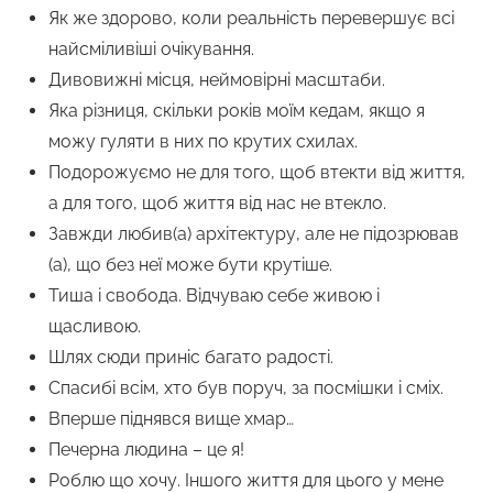
Як же здорово, коли реальність перевершує всі
найсміливіші очікування.
Дивовижні місця, неймовірні масштаби.
Яка різниця, скільки років моїм кедам, якщо я
можу гуляти в них по крутих схилах.
Подорожуємо не для того, щоб втекти від життя,
а для того, щоб життя від нас не втекло.
Завжди любив(а) архітектуру, але не підозрював
(а), що без неї може бути крутіше.
Тиша і свобода. Відчуваю себе живою і
щасливою.
Шлях сюди приніс багато радості.
Спасибі всім, хто був поруч, за посмішки і сміх.
Вперше піднявся вище хмар…
Печерна людина – це я!
Роблю що хочу. Іншого життя для цього у мене