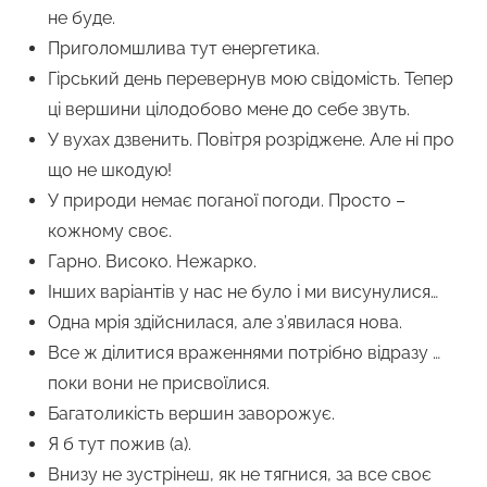
не буде.
Приголомшлива тут енергетика.
Гірський день перевернув мою свідомість. Тепер
ці вершини цілодобово мене до себе звуть.
У вухах дзвенить. Повітря розріджене. Але ні про
що не шкодую!
У природи немає поганої погоди. Просто –
кожному своє.
Гарно. Високо. Нежарко.
Інших варіантів у нас не було і ми висунулися…
Одна мрія здійснилася, але з’явилася нова.
Все ж ділитися враженнями потрібно відразу …
поки вони не присвоїлися.
Багатоликість вершин заворожує.
Я б тут пожив (а).
Внизу не зустрінеш, як не тягнися, за все своє