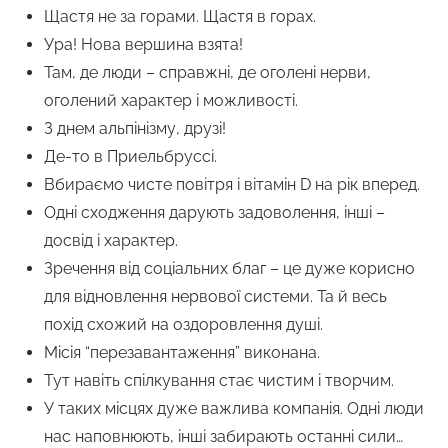
Щастя не за горами. Щастя в горах.
Ура! Нова вершина взята!
Там, де люди – справжні, де оголені нерви,
оголений характер і можливості.
З днем альпінізму, друзі!
Де-то в Приельбруссі.
Вбираємо чисте повітря і вітамін D на рік вперед.
Одні сходження дарують задоволення, інші –
досвід і характер.
Зречення від соціальних благ – це дуже корисно
для відновлення нервової системи. Та й весь
похід схожий на оздоровлення душі.
Місія “перезавантаження” виконана.
Тут навіть спілкування стає чистим і творчим.
У таких місцях дуже важлива компанія. Одні люди
нас наповнюють, інші забирають останні сили…