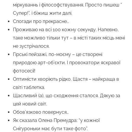
міркуваннь і філософствування. Просто пишеш ”
Супер!”, і біжиш жити далі.
Спогади про прекрасне…
Проживаю на всі 100 кожну секунду. Напевно,
таке можливо тільки тут – в місті таких місць мені
не зустрічалося.
Гірські пейзажі, по-моєму – це створені
природою арт-об’єкти. І провокатори яскравої
фотосесії!
Оптимісти хворіють рідко. Щастя – найкраща в
світі таблетка.
Щасливий (а), що сходження сталося. Дякую за
цей новий світ.
Обов’язково повернуся…
Як сказала Олена Премудра: “у кожної
Снігуроньки має бути таке фото”.