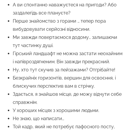
А ви спонтанно наважуєтеся на пригоди? Або
заздалегідь все плануєте?
Перше знайомство з горами … тепер пора
вибудовувати серйозні відносини.
Ми завжди повертаємося додому… залишаючи
тут частинку душі.
Гірський ландшафт не можна застати неохайним
і напівроздягненим. Він завжди прекрасний.
Ну, хто тут скучив за пейзажами? Отгрібайте!
Безкрайніх горизонтів, вершин для освоєння, і
блискучих перспектив вам в стрічку.
Здається, я знайшов місце, де можу відчути себе
справжнім.
У хороших місцях з хорошими людьми.
Не знаю, що написати…
Той кадр, який не потребує пафосного посту,