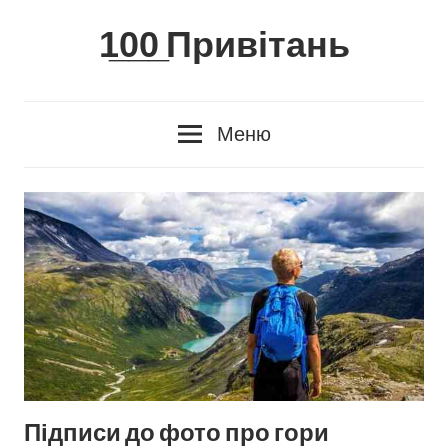
Skip
1̲0̲0̲ Привітань
to
content
Меню
Підписи до фото про гори