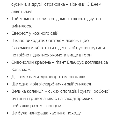
сухими, а друзі і страховка – вірними. З Днем
альпінізму!
Той момент, коли в свідомості щось відчутно
змінилося.
Еверест у кожного свій.
Цікаво виходить: багатьом людям, щоб
“заземлитися”, втекти від міської суєти і рутини
потрібно піднятися якомога вище в гори.
Сивочолий красень – гігант Ельбрус доглядає за
Кавказом.
Ділюся з вами зірковоротом спогадів.
Ще одна мрія зі скарбнички здійснилася.
Велика колекція міських спогадів і суєти, робочої
рутини і тривог зникає на заході гірських
пейзажів разом з сонцем.
Це була найкраща частина походу.