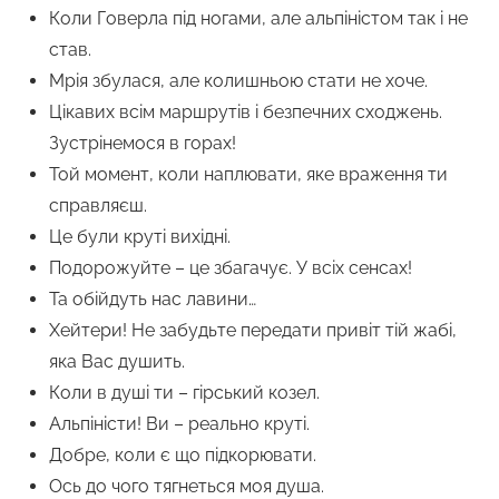
Коли Говерла під ногами, але альпіністом так і не
став.
Мрія збулася, але колишньою стати не хоче.
Цікавих всім маршрутів і безпечних сходжень.
Зустрінемося в горах!
Той момент, коли наплювати, яке враження ти
справляєш.
Це були круті вихідні.
Подорожуйте – це збагачує. У всіх сенсах!
Та обійдуть нас лавини…
Хейтери! Не забудьте передати привіт тій жабі,
яка Вас душить.
Коли в душі ти – гірський козел.
Альпіністи! Ви – реально круті.
Добре, коли є що підкорювати.
Ось до чого тягнеться моя душа.