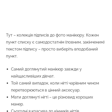
Тут – колекція підписів до фото манікюру. Кожен
пункт списку є самодостатнім (повним, закінченим)
текстом підпису – просто виберіть вподобаний
пункт.
Самий доглянутий манікюр завжди у
найщасливіших дівчат.
Той самий випадок, коли нігті чарівним чином
перетворюються в цінний аксесуар.
Мати доглянуті нігті – це різновид хороших
манер.
Сьогодні я красива до кінчиків нігтів.