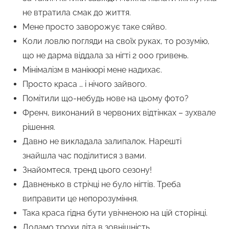
не втратила смак до життя.
Мене просто заворожує таке сяйво.
Коли ловлю погляди на своїх руках, то розумію,
що не дарма віддала за нігті 2 000 гривень.
Мінімалізм в манікюрі мене надихає.
Просто краса … і нічого зайвого.
Помітили що-небудь нове на цьому фото?
Френч, виконаний в червоних відтінках – зухвале
рішення.
Давно не викладала залипалок. Нарешті
знайшла час поділитися з вами.
Знайомтеся, тренд цього сезону!
Давненько в стрічці не було нігтів. Треба
виправити це непорозуміння.
Така краса гідна бути увічненою на цій сторінці.
Додамо трохи літа в зовнішність.