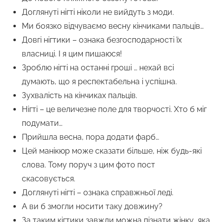
Доглянуті нігті ніколи не вийдуть з моди.
Ми боязко відчуваємо весну кінчиками пальців…
Довгі нігтики – ознака безгосподарності їх
власниці. І я цим пишаюся!
Зроблю нігті на останні гроші … нехай всі
думають, що я респектабельна і успішна.
Зухвалість на кінчиках пальців.
Нігті – це величезне поле для творчості. Хто б міг
подумати…
Прийшла весна, пора додати фарб…
Цей манікюр може сказати більше, ніж будь-які
слова. Тому поруч з цим фото пост
скасовується.
Доглянуті нігті – ознака справжньої леді.
А ви б змогли носити таку довжину?
За таким кігтики завжди можна пізнати жінку, яка