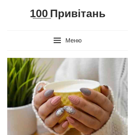
Skip
1̲0̲0̲ Привітань
to
content
Меню