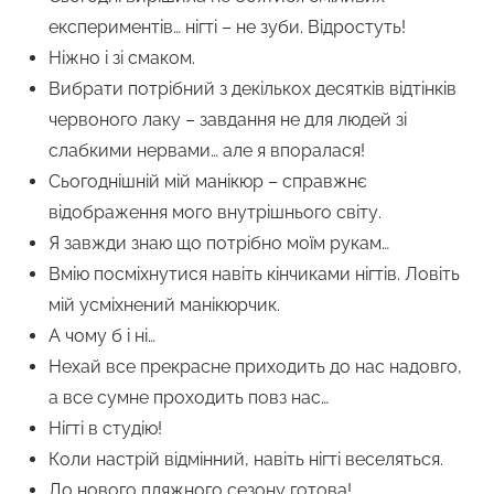
експериментів… нігті – не зуби. Відростуть!
Ніжно і зі смаком.
Вибрати потрібний з декількох десятків відтінків
червоного лаку – завдання не для людей зі
слабкими нервами… але я впоралася!
Сьогоднішній мій манікюр – справжнє
відображення мого внутрішнього світу.
Я завжди знаю що потрібно моїм рукам…
Вмію посміхнутися навіть кінчиками нігтів. Ловіть
мій усміхнений манікюрчик.
А чому б і ні…
Нехай все прекрасне приходить до нас надовго,
а все сумне проходить повз нас…
Нігті в студію!
Коли настрій відмінний, навіть нігті веселяться.
До нового пляжного сезону готова!