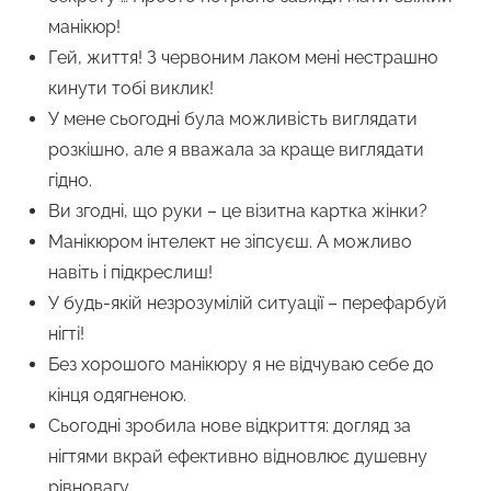
манікюр!
Гей, життя! З червоним лаком мені нестрашно
кинути тобі виклик!
У мене сьогодні була можливість виглядати
розкішно, але я вважала за краще виглядати
гідно.
Ви згодні, що руки – це візитна картка жінки?
Манікюром інтелект не зіпсуєш. А можливо
навіть і підкреслиш!
У будь-якій незрозумілій ситуації – перефарбуй
нігті!
Без хорошого манікюру я не відчуваю себе до
кінця одягненою.
Сьогодні зробила нове відкриття: догляд за
нігтями вкрай ефективно відновлює душевну
рівновагу.