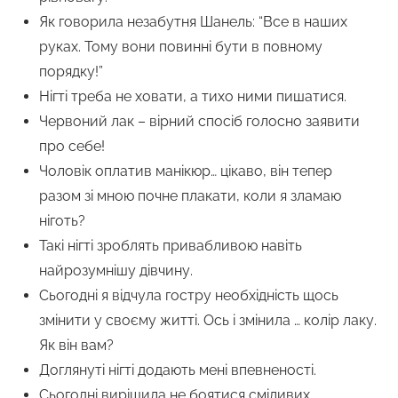
Як говорила незабутня Шанель: “Все в наших
руках. Тому вони повинні бути в повному
порядку!”
Нігті треба не ховати, а тихо ними пишатися.
Червоний лак – вірний спосіб голосно заявити
про себе!
Чоловік оплатив манікюр… цікаво, він тепер
разом зі мною почне плакати, коли я зламаю
ніготь?
Такі нігті зроблять привабливою навіть
найрозумнішу дівчину.
Сьогодні я відчула гостру необхідність щось
змінити у своєму житті. Ось і змінила … колір лаку.
Як він вам?
Доглянуті нігті додають мені впевненості.
Сьогодні вирішила не боятися сміливих