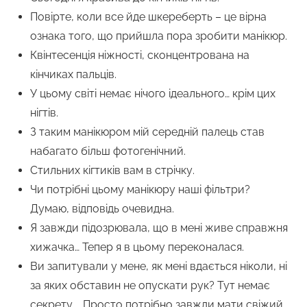
Повірте, коли все йде шкереберть – це вірна
ознака того, що прийшла пора зробити манікюр.
Квінтесенція ніжності, сконцентрована на
кінчиках пальців.
У цьому світі немає нічого ідеального… крім цих
нігтів.
З таким манікюром мій середній палець став
набагато більш фотогенічний.
Стильних кігтиків вам в стрічку.
Чи потрібні цьому манікюру наші фільтри?
Думаю, відповідь очевидна.
Я завжди підозрювала, що в мені живе справжня
хижачка… Тепер я в цьому переконалася.
Ви запитували у мене, як мені вдається ніколи, ні
за яких обставин не опускати рук? Тут немає
секрету … Просто потрібно завжди мати свіжий