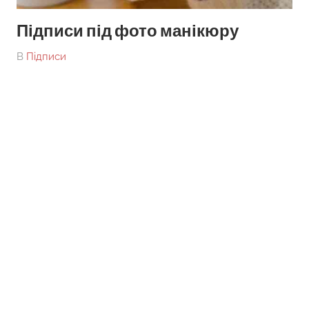
Підписи під фото манікюру
On
By
В
Підписи
tarick