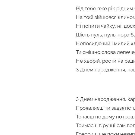
Від тебе вже рік рідним
На тобі зійшовся клином 
Ні попити чайку, ні, дос
Шість нуль, нуль-пора б
Непосидючий і милий х
Ти смішно слова лепече
Не хворій, рости на раді
З Днем народження, наш
З Днем народження, ка
Проявляєш ти завзятість
Топаєш по дому потрош
Тримаєш в ручці сам ве
Говориш ще поки невир