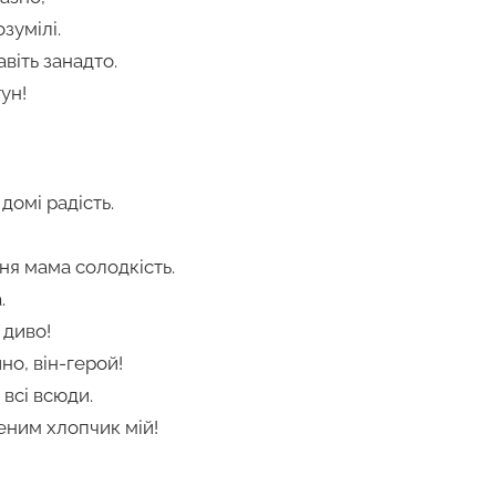
озумілі.
віть занадто.
ун!
домі радість.
я мама солодкість.
.
 диво!
но, він-герой!
всі всюди.
еним хлопчик мій!