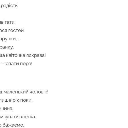
радість!
вітати
ося гостей.
арунки,-
ранку.
а квіточка яскрава!
 — спати пора!
 маленький чоловік!
лише рік поки,
ичина,
изувати злегка.
о бажаємо.