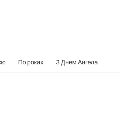
єю
По роках
З Днем Ангела