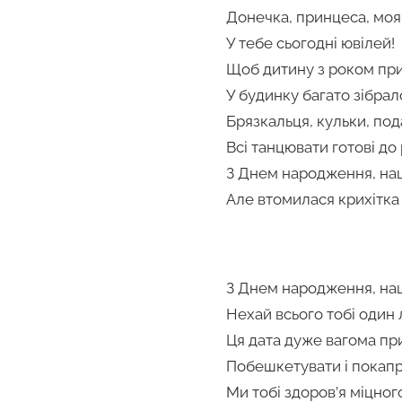
Донечка, принцеса, моя 
У тебе сьогодні ювілей!
Щоб дитину з роком при
У будинку багато зібрал
Брязкальця, кульки, под
Всі танцювати готові до 
З Днем народження, наш
Але втомилася крихітка
З Днем народження, наш
Нехай всього тобі один 
Ця дата дуже вагома пр
Побешкетувати і покапр
Ми тобі здоров’я міцног