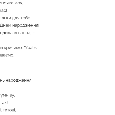
онечка моя,
час!
ільки для тебе.
З Днем народження!
родилася вчора, –
и кричимо: “Ура!»,
иваємо.
ень народження!
умніву.
тах!
, татові,