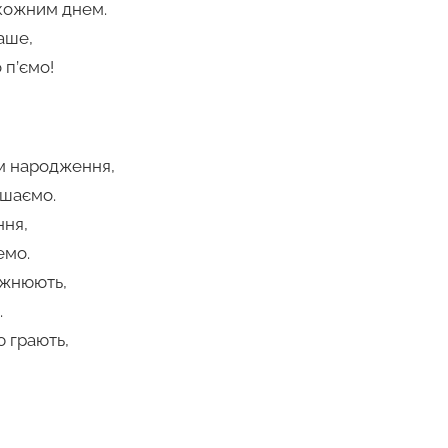
 кожним днем.
аше,
 п’ємо!
м народження,
ішаємо.
ння,
емо.
ожнюють,
.
ю грають,