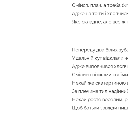
Смійся, плач, а треба би
Адже на те ти і хлопчись
Яке складне, але все ж
Попереду два білих зуба
У дальній кут відклали 
Адже виповнився хлопчи
Сміливо ніжками своїми
Нехай же скатертиною й
За плечима тил надійни
Нехай росте веселим, р
Щоб батьки завжди пиш