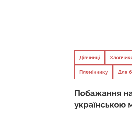
Дівчинці
Хлопчик
Племіннику
Для б
Побажання на
українською 