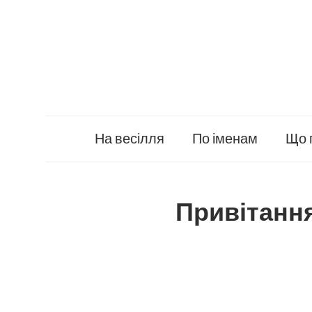
Skip
to
content
На весілля
По іменам
Що 
Привітання