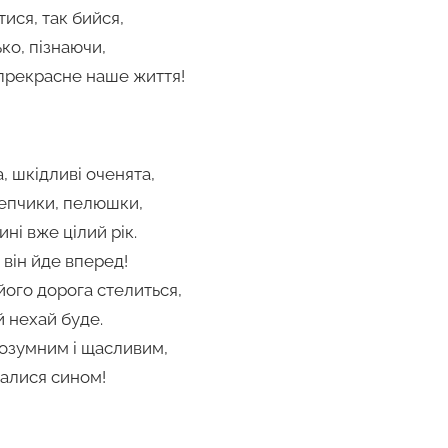
тися, так бийся,
ко, пізнаючи,
 прекрасне наше життя!
, шкідливі оченята,
чепчики, пелюшки,
ні вже цілий рік.
 він йде вперед!
ого дорога стелиться,
й нехай буде.
озумним і щасливим,
алися сином!