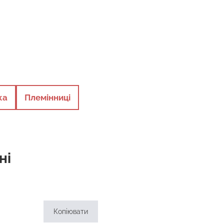
ка
Племінниці
ні
Копіювати