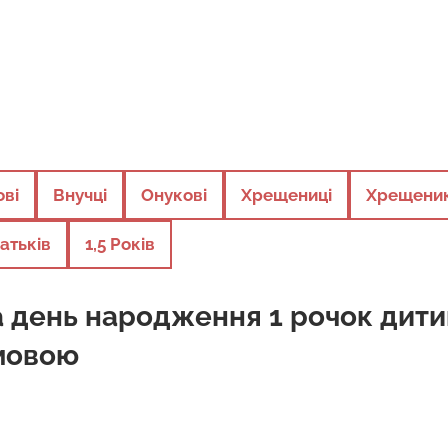
ові
Внучці
Онукові
Хрещениці
Хрещени
атьків
1,5 Років
 день народження 1 рочок дити
мовою