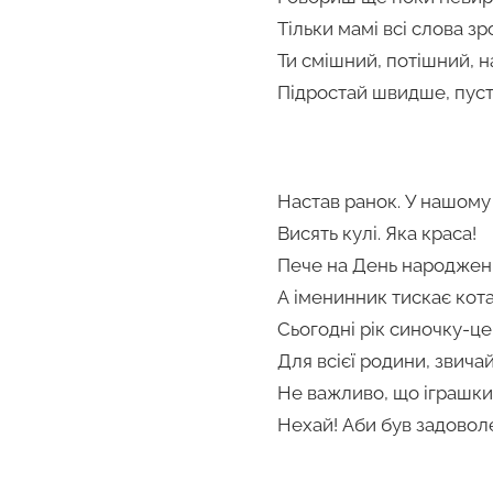
Тільки мамі всі слова зр
Ти смішний, потішний, на
Підростай швидше, пуст
Настав ранок. У нашому 
Висять кулі. Яка краса!
Пече на День народженн
А іменинник тискає кота
Сьогодні рік синочку-це
Для всієї родини, звичай
Не важливо, що іграшки 
Нехай! Аби був задовол