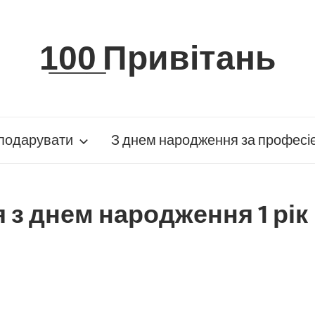
1̲0̲0̲ Привітань
подарувати
З днем народження за професі
 з днем народження 1 рік