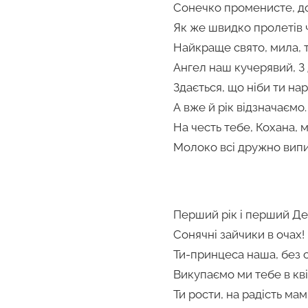
Сонечко променисте, д
Як же швидко пролетів 
Найкраще свято, мила, т
Ангел наш кучерявий, 
Здається, що ніби ти на
А вже й рік відзначаємо.
На честь тебе, Кохана, м
Молоко всі дружно вип
Перший рік і перший Д
Сонячні зайчики в очах!
Ти-принцеса наша, без с
Викупаємо ми тебе в кві
Ти рости, на радість мамі