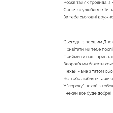
Розквітай як троянда, з
Сонечко улюблене Ти н
За тебе сьогодні дружно
Сьогодні з першим Дне
Привітати ми тебе посп
Прийми ти наші привіта
Здоров’я ми бажати хоч
Нехай мама з татом об
Всі тебе люблять гаряче
У “сороку”, нехай з тобо
І нехай все буде добре!