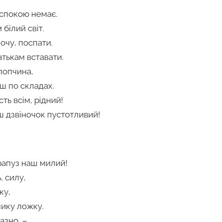
 спокою немає.
білий світ.
хочу, поспати.
атькам вставати.
лопчина,
ш по складах.
сть всім, рідний!
 дзвіночок пустотливий!
рапуз наш милий!
, силу,
ку,
лику ложку.
азно, –