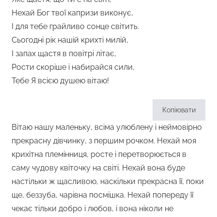
Нехай Бог твої капризи виконує,
І для тебе грайливо сонце світить.
Сьогодні рік нашій крихті милій,
І запах щастя в повітрі літає,
Рости скоріше і набирайся сили,
Тебе Я всією душею вітаю!
Копіювати
Вітаю нашу маленьку, всіма улюблену і неймовірно
прекрасну дівчинку, з першим рочком. Нехай моя
крихітна племінниця, росте і перетворюється в
саму чудову квіточку на світі. Нехай вона буде
настільки ж щасливою, наскільки прекрасна її, поки
ще, беззуба, чарівна посмішка. Нехай попереду її
чекає тільки добро і любов, і вона ніколи не