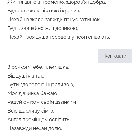
Життя цвіте в променях здоров’я і добра.
Будь такою ж ніжною і красивою,
Нехай навколо завжди панує затишок.
Будь, звичайно ж, щасливою,
Нехай твоя душа і серце в унісон співають.
Копіювати
З рочком тебе, племяшка,
Від душі я вітаю,
Бути здоровою і щасливою,
Моя дівчинка бажаю.
Радуй сміхом своїм дзвінким
Всю щасливу сім’ю,
Ангел промінцем освітить
Назавжди нехай долю.