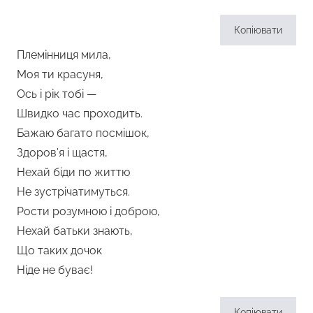
Копіювати
Племінниця мила,
Моя ти красуня,
Ось і рік тобі —
Швидко час проходить.
Бажаю багато посмішок,
Здоров’я і щастя,
Нехай біди по життю
Не зустрічатимуться.
Рости розумною і доброю,
Нехай батьки знають,
Що таких дочок
Ніде не буває!
Копіювати