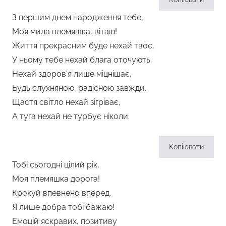
З першим днем народження тебе,
Моя мила племяшка, вітаю!
Життя прекрасним буде нехай твоє,
У ньому тебе нехай блага оточують.
Нехай здоров’я лише міцнішає,
Будь слухняною, радісною завжди.
Щастя світло нехай зігріває,
А туга нехай не турбує ніколи.
Копіювати
Тобі сьогодні цілий рік,
Моя племяшка дорога!
Крокуй впевнено вперед,
Я лише добра тобі бажаю!
Емоцій яскравих, позитиву