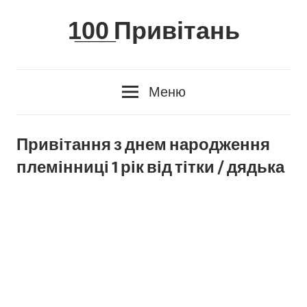
Skip
1̲0̲0̲ Привітань
to
content
Меню
Привітання з днем народження
племінниці 1 рік від тітки / дядька