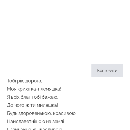
Копіювати
Тобі рік, дорога,
Моя крихітка-племяшка!
Я всіх благ тобі бажаю,
До чого ж ти милашка!
Будь здоровенькою, красивою,
Найславетнішою на землі
І, звичайно ж, щасливою