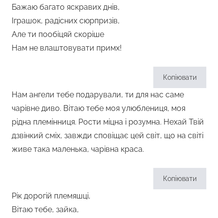
Бажаю багато яскравих днів,
Іграшок, радісних сюрпризів,
Але ти пообіцяй скоріше
Нам не влаштовувати примх!
Копіювати
Нам ангели тебе подарували, ти для нас саме
чарівне диво. Вітаю тебе моя улюблениця, моя
рідна племінниця. Рости міцна і розумна. Нехай Твій
дзвінкий сміх, завжди сповіщає цей світ, що на світі
живе така маленька, чарівна краса.
Копіювати
Рік дорогій племяшці,
Вітаю тебе, зайка,