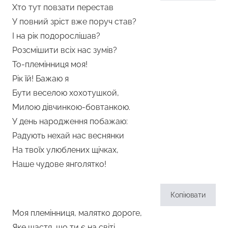
Хто тут повзати перестав
У повний зріст вже поруч став?
І на рік подорослішав?
Розсмішити всіх нас зумів?
То-племінниця моя!
Рік їй! Бажаю я
Бути веселою хохотушкой,
Милою дівчинкою-бовтанкою.
У день народження побажаю:
Радують нехай нас веснянки
На твоїх улюблених щічках,
Наше чудове янголятко!
Копіювати
Моя племінниця, малятко дороге,
Яке щастя, що ти є на світі,