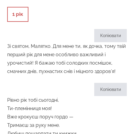
1 рік
Копіювати
Зі святом, Малятко. Для мене ти, як дочка, тому твій
перший рік для мене особливо важливий і
урочистий! Я бажаю тобі солодких посмішок,
смачних днів, пухнастих снів і міцного здоров’я!
Копіювати
Рівно рік тобі сьогодні,
Ти-племінниця моя!
Вже крокуєш поруч гордо —
Тримаєш за руку мене.
Любиш пошарпати ти книжки,