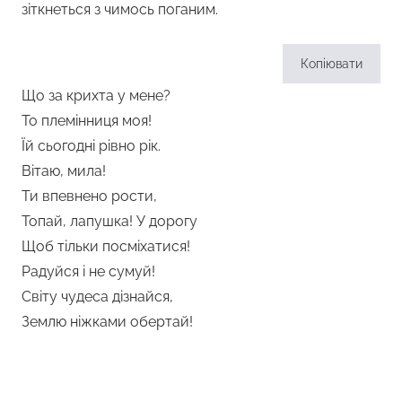
зіткнеться з чимось поганим.
Копіювати
Що за крихта у мене?
То племінниця моя!
Їй сьогодні рівно рік.
Вітаю, мила!
Ти впевнено рости,
Топай, лапушка! У дорогу
Щоб тільки посміхатися!
Радуйся і не сумуй!
Світу чудеса дізнайся,
Землю ніжками обертай!