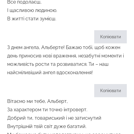
Все подолаєш,
І щасливою людиною.
В житті стати зумієш.
Копіювати
З днем ангела, Альберте! Бажаю тобі, щоб кожен
день приносив нові враження, незабутні моменти і
можливість рости та розвиватися. Ти – наш
найсміливіший ангел вдосконалення!
Копіювати
Вітаємо ми тебе, Альберт,
За характером ти точно інтроверт.
Добрий ти, товариський і не затиснутий
Внутрішній твій світ дуже багатий.