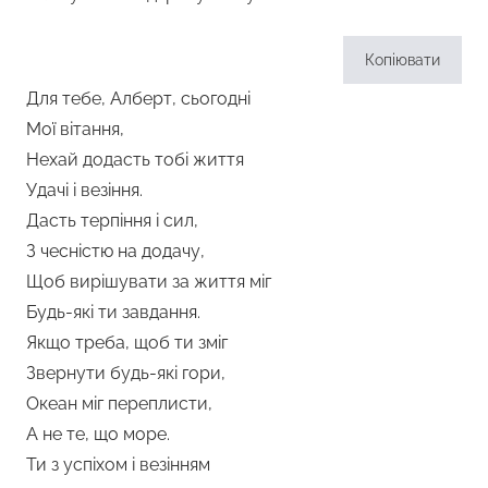
Копіювати
Для тебе, Алберт, сьогодні
Мої вітання,
Нехай додасть тобі життя
Удачі і везіння.
Дасть терпіння і сил,
З чесністю на додачу,
Щоб вирішувати за життя міг
Будь-які ти завдання.
Якщо треба, щоб ти зміг
Звернути будь-які гори,
Океан міг переплисти,
А не те, що море.
Ти з успіхом і везінням