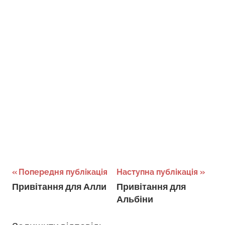
Навігація
Попередня публікація
Наступна публікація
Привітання для Алли
Привітання для
записів
Альбіни