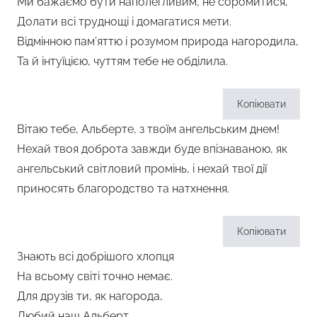
Ми бажаємо бути наполегливим, не соромитися,
Долати всі труднощі і домагатися мети.
Відмінною пам’яттю і розумом природа нагородила,
Та й інтуїцією, чуттям тебе не обділила.
Копіювати
Вітаю тебе, Альберте, з твоїм ангельським днем!
Нехай твоя доброта завжди буде впізнаваною, як
ангельський світловий промінь, і нехай твої дії
приносять благородство та натхнення.
Копіювати
Знають всі добрішого хлопця
На всьому світі точно немає.
Для друзів ти, як нагорода,
Любий наш Альберт.