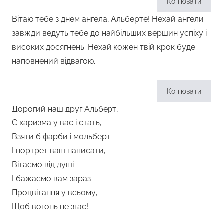
Копіювати
Вітаю тебе з днем ангела, Альберте! Нехай ангели
завжди ведуть тебе до найбільших вершин успіху і
високих досягнень. Нехай кожен твій крок буде
наповнений відвагою.
Копіювати
Дорогий наш друг Альберт,
Є харизма у вас і стать,
Взяти б фарби і мольберт
І портрет ваш написати,
Вітаємо від душі
І бажаємо вам зараз
Процвітання у всьому,
Щоб вогонь не згас!