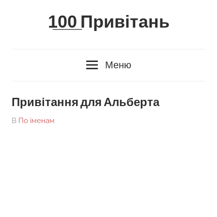
Skip
1̲0̲0̲ Привітань
to
content
Меню
Привітання для Альберта
On
By
В
По іменам
tarick