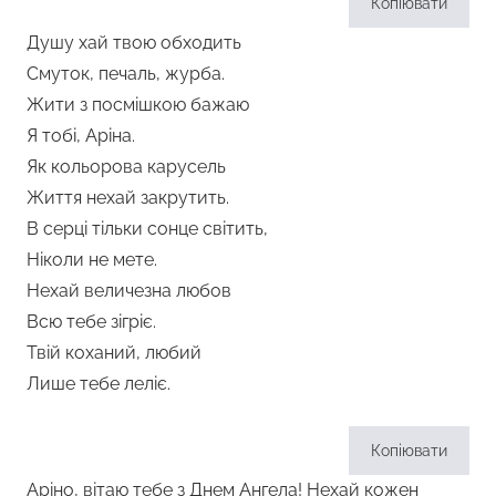
Копіювати
Душу хай твою обходить
Смуток, печаль, журба.
Жити з посмішкою бажаю
Я тобі, Аріна.
Як кольорова карусель
Життя нехай закрутить.
В серці тільки сонце світить,
Ніколи не мете.
Нехай величезна любов
Всю тебе зігріє.
Твій коханий, любий
Лише тебе леліє.
Копіювати
Аріно, вітаю тебе з Днем Ангела! Нехай кожен