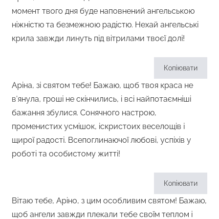
момент твого дня буде наповнений ангельською
ніжністю та безмежною радістю. Нехай ангельські
крила завжди линуть під вітрилами твоєї долі!
Копіювати
Аріна, зі святом тебе! Бажаю, щоб твоя краса не
в’янула, гроші не скінчились, і всі найпотаємніші
бажання збулися. Сонячного настрою,
променистих усмішок, іскристоих веселощів і
щирої радості. Всепоглинаючої любові, успіхів у
роботі та особистому житті!
Копіювати
Вітаю тебе, Аріно, з цим особливим святом! Бажаю,
щоб ангели завжди плекали тебе своїм теплом і