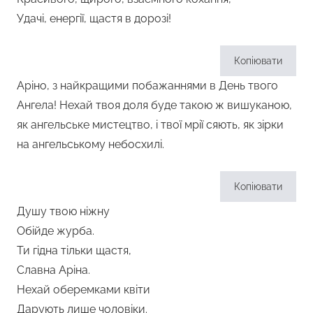
Удачі, енергії, щастя в дорозі!
Копіювати
Аріно, з найкращими побажаннями в День твого
Ангела! Нехай твоя доля буде такою ж вишуканою,
як ангельське мистецтво, і твої мрії сяють, як зірки
на ангельському небосхилі.
Копіювати
Душу твою ніжну
Обійде журба.
Ти гідна тільки щастя,
Славна Аріна.
Нехай оберемками квіти
Дарують лише чоловіки.