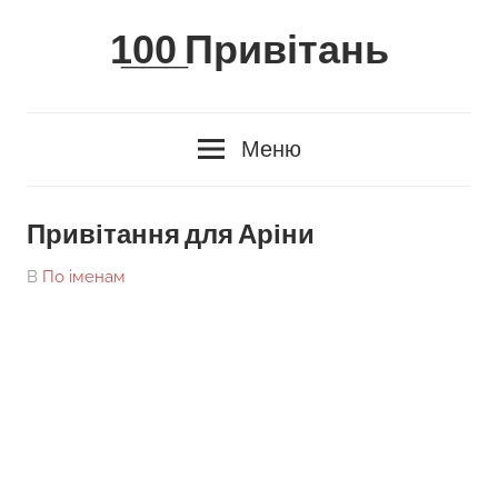
Skip
1̲0̲0̲ Привітань
to
content
Меню
Привітання для Аріни
On
By
В
По іменам
tarick