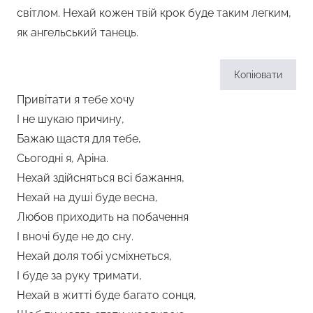
світлом. Нехай кожен твій крок буде таким легким,
як ангельський танець.
Копіювати
Привітати я тебе хочу
І не шукаю причину,
Бажаю щастя для тебе,
Сьогодні я, Аріна.
Нехай здійсняться всі бажання,
Нехай на душі буде весна,
Любов приходить на побачення
І вночі буде не до сну.
Нехай доля тобі усміхнеться,
І буде за руку тримати,
Нехай в житті буде багато сонця,