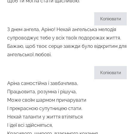
Щоб ти могла стати щасливою.
Копіювати
З днем ангела, Аріно! Нехай ангельська мелодія
супроводжує тебе у всіх твоїх подорожах життя.
Бажаю, щоб твоє серце завжди було відкритим для
ангельської любові.
Копіювати
Аріна самостійна і завбачлива,
Працьовита, розумна і рішуча,
Може своїм шармом причарувати
І прекрасною супутницею стати.
Нехай таланти у життя втіляться
І ідеї всі здійсняться,
Красивого, щирого, взаємного кохання,