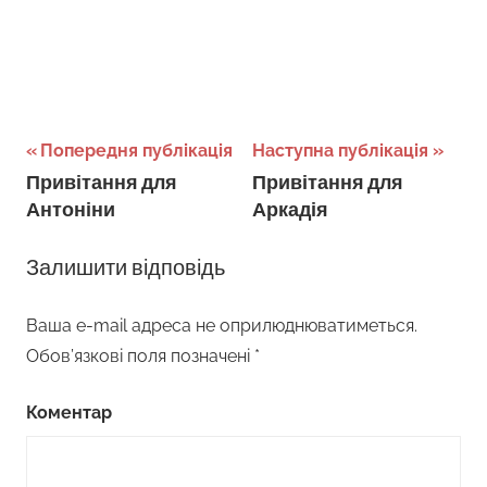
Навігація
Попередня публікація
Наступна публікація
Привітання для
Привітання для
записів
Антоніни
Аркадія
Залишити відповідь
Ваша e-mail адреса не оприлюднюватиметься.
Обов’язкові поля позначені
*
Коментар