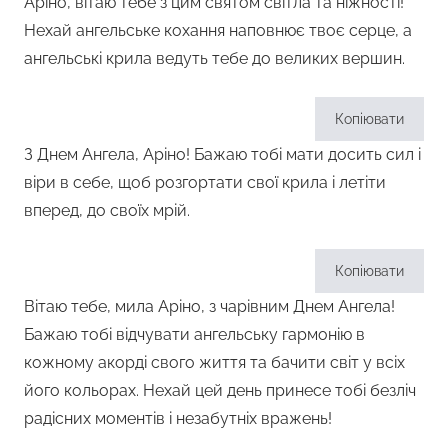
Аріно, вітаю тебе з цим святом світла та ніжності!
Нехай ангельське кохання наповнює твоє серце, а
ангельські крила ведуть тебе до великих вершин.
Копіювати
З Днем Ангела, Аріно! Бажаю тобі мати досить сил і
віри в себе, щоб розгортати свої крила і летіти
вперед, до своїх мрій.
Копіювати
Вітаю тебе, мила Аріно, з чарівним Днем Ангела!
Бажаю тобі відчувати ангельську гармонію в
кожному акорді свого життя та бачити світ у всіх
його кольорах. Нехай цей день принесе тобі безліч
радісних моментів і незабутніх вражень!