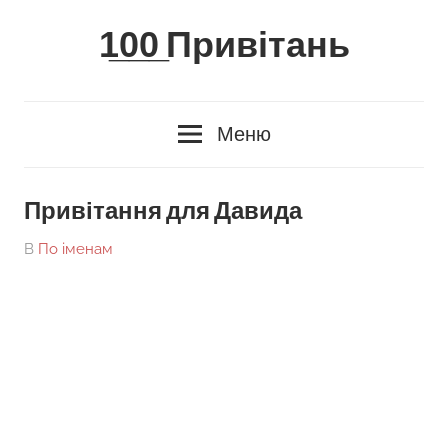
Skip
1̲0̲0̲ Привітань
to
content
Меню
Привітання для Давида
On
By
В
По іменам
tarick