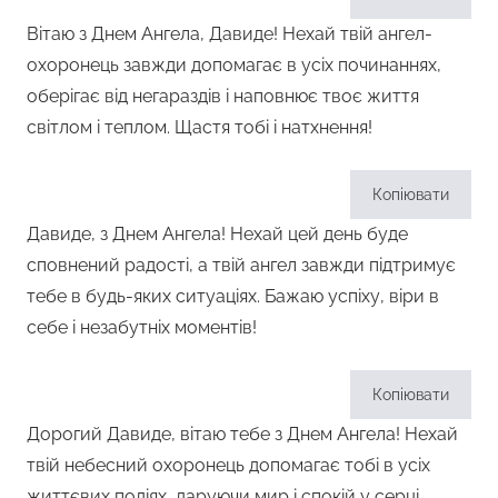
Вітаю з Днем Ангела, Давиде! Нехай твій ангел-
охоронець завжди допомагає в усіх починаннях,
оберігає від негараздів і наповнює твоє життя
світлом і теплом. Щастя тобі і натхнення!
Копіювати
Давиде, з Днем Ангела! Нехай цей день буде
сповнений радості, а твій ангел завжди підтримує
тебе в будь-яких ситуаціях. Бажаю успіху, віри в
себе і незабутніх моментів!
Копіювати
Дорогий Давиде, вітаю тебе з Днем Ангела! Нехай
твій небесний охоронець допомагає тобі в усіх
життєвих подіях, даруючи мир і спокій у серці.