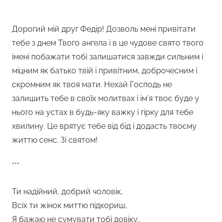
Дорогий мій друг Федір! Дозволь мені привітати
тебе з днем Твого ангела і в це чудове свято твого
імені побажати тобі залишатися завжди сильним і
міцним як батько твій і привітним, доброчесним і
скромним як твоя мати. Нехай Господь не
залишить тебе в своїх молитвах і ім’я твоє буде у
нього на устах в будь-яку важку і гірку для тебе
хвилину. Це врятує тебе від бід і додасть твоєму
життю сенс. Зі святом!
***
Ти надійний, добрий чоловік,
Всіх ти жінок миттю підкориш,
Я бажаю не сумувати тобі довіку,