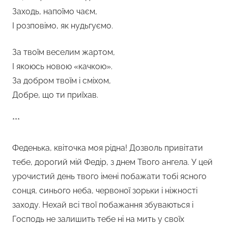
Заходь, напоїмо чаєм,
І розповімо, як нудьгуємо.
За твоїм веселим жартом,
І якоюсь новою «качкою».
За добром твоїм і сміхом,
Добре, що ти приїхав.
***
Феденька, квіточка моя рідна! Дозволь привітати
тебе, дорогий мій Федір, з днем Твого ангела. У цей
урочистий день твого імені побажати тобі ясного
сонця, синього неба, червоної зорьки і ніжності
заходу. Нехай всі твої побажання збуваються і
Господь не залишить тебе ні на мить у своїх