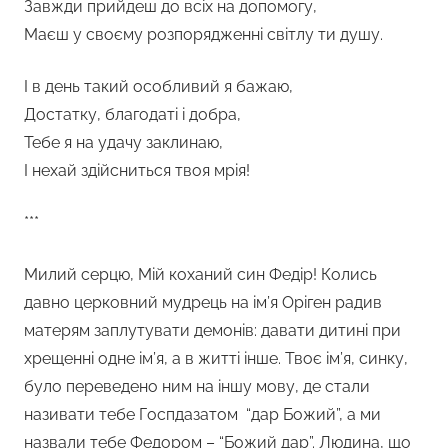
Завжди прийдеш до всіх на допомогу,
Маєш у своєму розпорядженні світлу ти душу.
І в день такий особливий я бажаю,
Достатку, благодаті і добра,
Тебе я на удачу заклинаю,
І нехай здійсниться твоя мрія!
***
Милий серцю, Мій коханий син Федір! Колись
давно церковний мудрець на ім’я Оріген радив
матерям заплутувати демонів: давати дитині при
хрещенні одне ім’я, а в житті інше. Твоє ім’я, синку,
було переведено ним на іншу мову, де стали
називати тебе Госпдазатом “дар Божий”, а ми
назвали тебе Федором – “Божий дар”. Людина, що