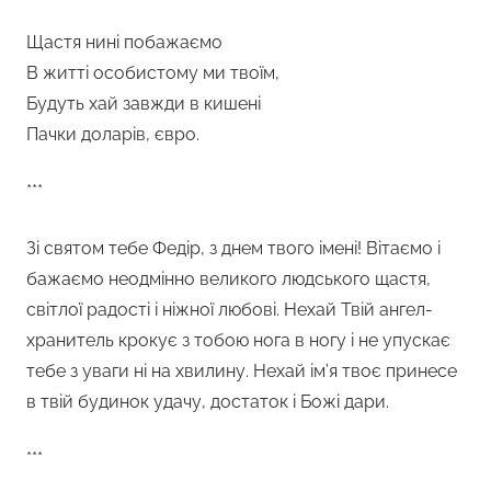
Щастя нині побажаємо
В житті особистому ми твоїм,
Будуть хай завжди в кишені
Пачки доларів, євро.
***
Зі святом тебе Федір, з днем твого імені! Вітаємо і
бажаємо неодмінно великого людського щастя,
світлої радості і ніжної любові. Нехай Твій ангел-
хранитель крокує з тобою нога в ногу і не упускає
тебе з уваги ні на хвилину. Нехай ім’я твоє принесе
в твій будинок удачу, достаток і Божі дари.
***