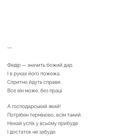
***
Федір — значить божий дар.
І в руках його пожежа.
Спритно йдуть справи.
Все він може, без праці.
А господарський який!
Потрібен терміново, всім такий.
Нехай успіх у всьому прибуде
І достаток не забуде.