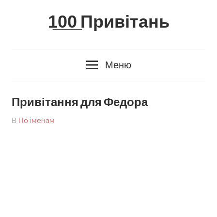
Skip
1̲0̲0̲ Привітань
to
content
Меню
Привітання для Федора
On
By
В
По іменам
tarick