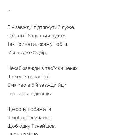
***
Він завжди підтягнутий дуже,
Свіжий і бадьорий духом.
Так тримати, скажу тобі я,
Мій друже Федір.
Нехай завжди в твоїх кишенях
Шелестять папірці.
Сміливо в бій завжди йди,
І не чекай відмашки.
Ще хочу побажати
Я любові, звичайно,
Щоб одну її знайшов,
І щоб навічно.