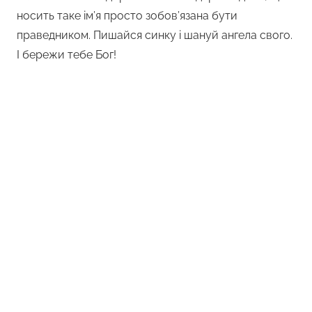
носить таке ім’я просто зобов’язана бути
праведником. Пишайся синку і шануй ангела свого.
І бережи тебе Бог!