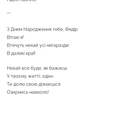
***
З Днем Народження тебе, Федір
Вітаю я!
Втечуть нехай усі негаразди
В далекі краї!
Нехай все буде, як бажаєш
У твоєму житті, один
Ти долю свою дізнаєшся
Озирнись навколо!