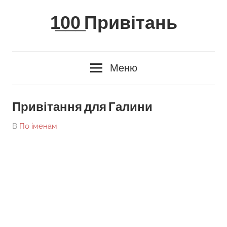
Skip
1̲0̲0̲ Привітань
to
content
Меню
Привітання для Галини
On
By
В
По іменам
tarick