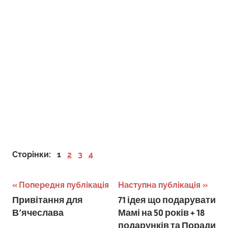
Сторінки:
1
2
3
4
Навігація
Попередня публікація
Наступна публікація
Привітання для
71 ідея що подарувати
записів
В’ячеслава
Мамі на 50 років + 18
подарунків та Поради