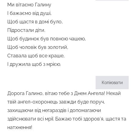
Ми вітаємо Галину
І бажаємо від душі,
Щоб щастя в домі було,
Підростали діти.
Щоб будинок був повною чашею,
Щоб чоловік був золотий,
Ставала щоб все краше,
І дружила щоб з мрією.
Копіювати
Дорога Галино, вітаю тебе з Днем Ангела! Нехай
твій ангел-охоронець завжди буде поруч,
захищаючи від негараздів і допомагаючи
здійснювати всі мрії. Бажаю тобі здоров’я, щастя та
натхнення!