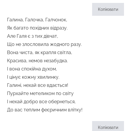
Копіювати
Галина, Галочка, Галчонок,
Як багато похідних відразу.
Але Галя є з тих дівчат,
Що не злословила жодного разу.
Вона чиста, як крапля світла,
Красива, немов незабудка.
І вона спокійна духом,
І цінує кожну хвилинку.
Галині, нехай все вдається!
Пурхайте метеликом по світу
І нехай добро все обернеться,
До вас теплим феєричним влітку!
Копіювати