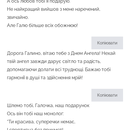
А ось любов тобі я подарую.
Не найкращий вийшов з мене наречений,
звичайно.
Але Галю більше всіх обожнюю!
Копіювати
Дорога Галино, вітаю тебе з Днем Ангела! Нехай
твій ангел завжди дарує світло та радість,
допомагаючи долати всі труднощі. Бажаю тобі
гармонії в душі та здійснення мрій!
Копіювати
Шлемо тобі, Галочка, наш подарунок
Ось він тобі наш монолог:
“Ти красива, суперечки немає,
І спортивна без прикмет!