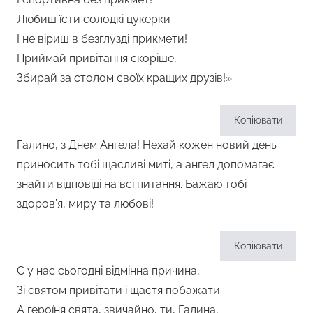
Любиш їсти солодкі цукерки
І не віриш в безглузді прикмети!
Приймай привітання скоріше,
Збирай за столом своїх кращих друзів!»
Копіювати
Галино, з Днем Ангела! Нехай кожен новий день
приносить тобі щасливі миті, а ангел допомагає
знайти відповіді на всі питання. Бажаю тобі
здоров’я, миру та любові!
Копіювати
Є у нас сьогодні відмінна причина,
Зі святом привітати і щастя побажати.
А героїня свята, звичайно, ти, Галина,