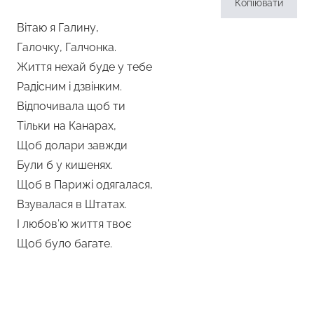
Копіювати
Вітаю я Галину,
Галочку, Галчонка.
Життя нехай буде у тебе
Радісним і дзвінким.
Відпочивала щоб ти
Тільки на Канарах,
Щоб долари завжди
Були б у кишенях.
Щоб в Парижі одягалася,
Взувалася в Штатах.
І любов’ю життя твоє
Щоб було багате.