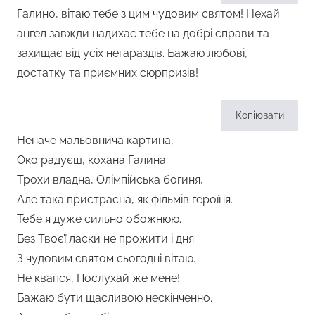
Галино, вітаю тебе з цим чудовим святом! Нехай
ангел завжди надихає тебе на добрі справи та
захищає від усіх негараздів. Бажаю любові,
достатку та приємних сюрпризів!
Копіювати
Неначе мальовнича картина,
Око радуєш, кохана Галина.
Трохи владна, Олімпійська богиня,
Але така пристрасна, як фільмів героїня.
Тебе я дуже сильно обожнюю.
Без Твоєї ласки не прожити і дня.
З чудовим святом сьогодні вітаю.
Не квапся, Послухай же мене!
Бажаю бути щасливою нескінченно.