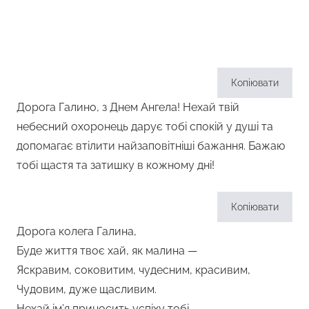
Копіювати
Дорога Галино, з Днем Ангела! Нехай твій
небесний охоронець дарує тобі спокій у душі та
допомагає втілити найзаповітніші бажання. Бажаю
тобі щастя та затишку в кожному дні!
Копіювати
Дорога колега Галина,
Буде життя твоє хай, як малина —
Яскравим, соковитим, чудесним, красивим,
Чудовим, дуже щасливим.
Нехай ім’я приносить успіху тобі,