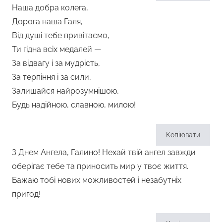
Наша добра колега,
Дорога наша Галя,
Від душі тебе привітаємо,
Ти гідна всіх медалей —
За відвагу і за мудрість,
За терпіння і за сили,
Залишайся найрозумнішою,
Будь надійною, славною, милою!
Копіювати
З Днем Ангела, Галино! Нехай твій ангел завжди
оберігає тебе та приносить мир у твоє життя.
Бажаю тобі нових можливостей і незабутніх
пригод!