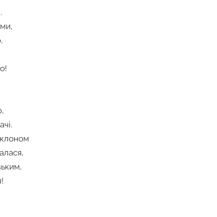
.
ами,
,
о!
,
ачі.
оклоном
алася,
зьким,
!