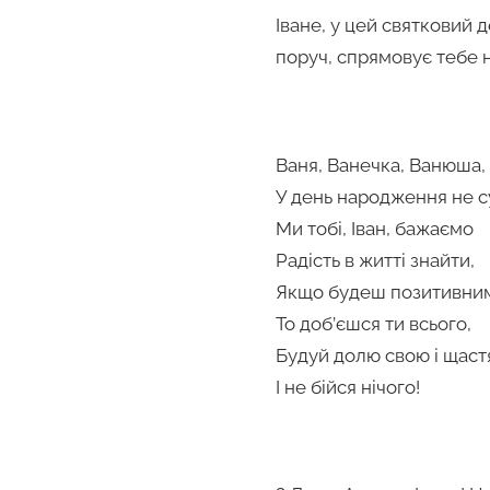
Іване, у цей святковий 
поруч, спрямовує тебе 
Ваня, Ванечка, Ванюша,
У день народження не с
Ми тобі, Іван, бажаємо
Радість в житті знайти,
Якщо будеш позитивни
То доб’єшся ти всього,
Будуй долю свою і щаст
І не бійся нічого!