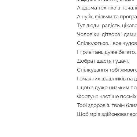
А вдома техніка в печалі
А ну їх, фільми та прогр
Тут люди, радість, цікаво
Чоловіки, дітвора і дами
Спілкуються, і все чудов
І привітань дуже багато,
Добра і щастя і удачі,
Спілкування тобі живого
І смачних шашликів на д
І щоб з дуже низьким п
Фортуна частіше посміх
Тобі здоров’я, твоїм бли
Щоб мрія здійснювалася