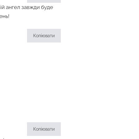
вій ангел завжди буде
ень!
Копіювати
Копіювати