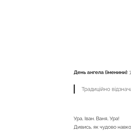
День ангела (іменини)
:
Традиційно відзнача
Ура, Іван. Ваня, Ура!
Дивись, як чудово навко