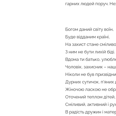
гарних людей поруч. Не
Богом даний світу воїн,
Буде відданим країні,
На захист стане сміливо
З ним не бути лихій біді.
Вдома ти батько, улюбл
Чоловік, захисник – наш 
Ніколи не був призвідни
Дурних сутичок, п’яних 
Жіночою ласкою не обр
Оточений теплом дітей,
Сміливий, активний і ру
В радість дружин і матер