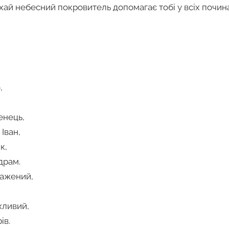
хай небесний покровитель допомагає тобі у всіх почин
,
енець,
Іван,
к,
драм.
ажений,
хливий,
ів.