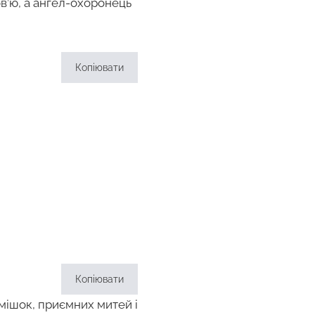
в’ю, а ангел-охоронець
Копіювати
Копіювати
смішок, приємних митей і