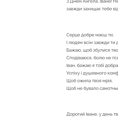
З Днем Ангела, Іване! 
завжди захищає тебе від 
Серце добре маєш ти,
І людям всім завжди ти
Бажаю, щоб збулися твої
Сподіваюся, болю не пі
Іван, бажаю я тобі добра
Успіху і душевного ком
Щоб ожила твоя мрія,
Щоб не бувало самотнь
Дорогий Іване, у день т