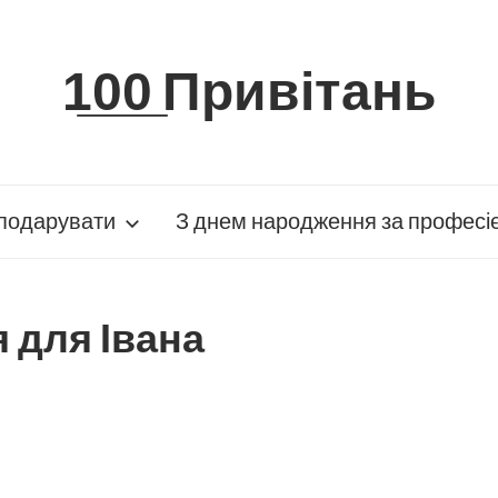
1̲0̲0̲ Привітань
подарувати
З днем народження за професі
 для Івана