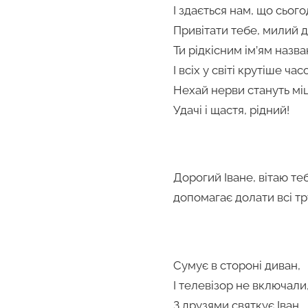
І здається нам, що сього
Привітати тебе, милий 
Ти рідкісним ім’ям назван
І всіх у світі крутіше час
Нехай нерви стануть міц
Удачі і щастя, рідний!
Дорогий Іване, вітаю те
допомагає долати всі тр
Сумує в стороні диван,
І телевізор не включали
З друзями святкує Іван,