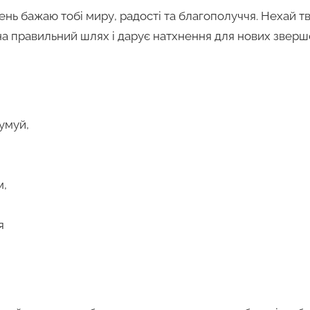
день бажаю тобі миру, радості та благополуччя. Нехай т
на правильний шлях і дарує натхнення для нових зверш
умуй,
м,
я