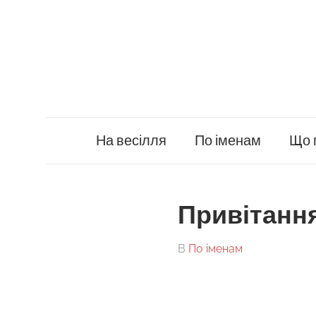
Skip
to
content
На весілля
По іменам
Що 
Привітання
On
By
В
По іменам
tarick