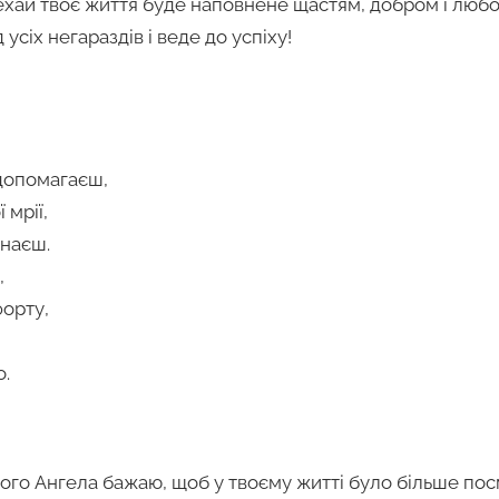
Нехай твоє життя буде наповнене щастям, добром і любо
усіх негараздів і веде до успіху!
 допомагаєш,
 мрії,
знаєш.
,
форту,
о.
вого Ангела бажаю, щоб у твоєму житті було більше по