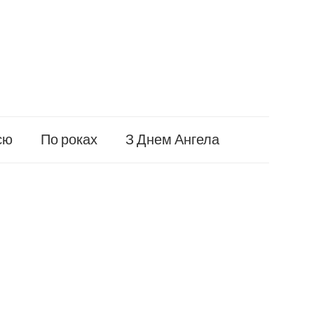
єю
По роках
З Днем Ангела