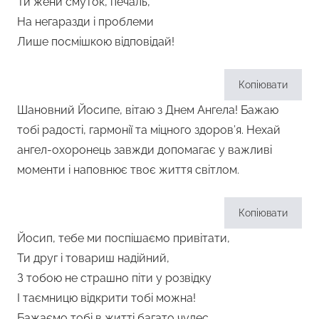
Ти жени смуток, печаль,
На негаразди і проблеми
Лише посмішкою відповідай!
Копіювати
Шановний Йосипе, вітаю з Днем Ангела! Бажаю
тобі радості, гармонії та міцного здоров’я. Нехай
ангел-охоронець завжди допомагає у важливі
моменти і наповнює твоє життя світлом.
Копіювати
Йосип, тебе ми поспішаємо привітати,
Ти друг і товариш надійний,
З тобою не страшно піти у розвідку
І таємницю відкрити тобі можна!
Бажаємо тобі в житті багато чудес,