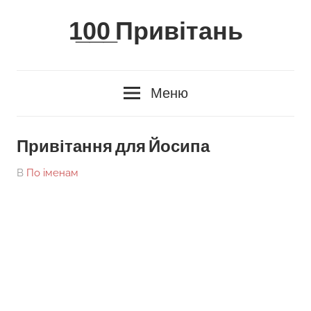
Skip
1̲0̲0̲ Привітань
to
content
Меню
Привітання для Йосипа
On
By
В
По іменам
tarick