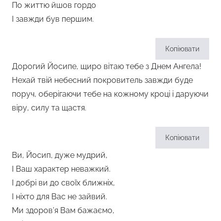
По життю йшов гордо
І завжди був першим.
Копіювати
Дорогий Йосипе, щиро вітаю тебе з Днем Ангела!
Нехай твій небесний покровитель завжди буде
поруч, оберігаючи тебе на кожному кроці і даруючи
віру, силу та щастя.
Копіювати
Ви, Йосип, дуже мудрий,
І Ваш характер неважкий.
І добрі ви до своїх ближніх,
І ніхто для Вас не зайвий.
Ми здоров’я Вам бажаємо,