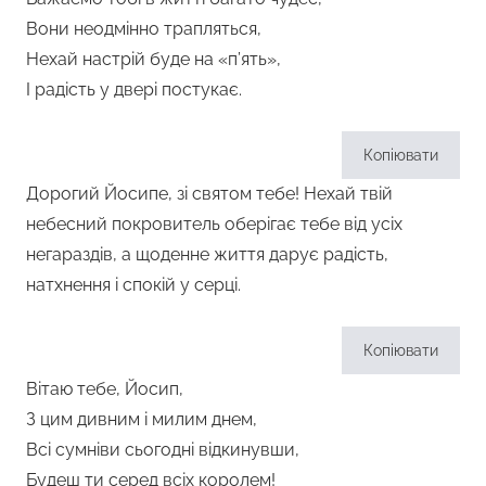
Вони неодмінно трапляться,
Нехай настрій буде на «п’ять»,
І радість у двері постукає.
Копіювати
Дорогий Йосипе, зі святом тебе! Нехай твій
небесний покровитель оберігає тебе від усіх
негараздів, а щоденне життя дарує радість,
натхнення і спокій у серці.
Копіювати
Вітаю тебе, Йосип,
З цим дивним і милим днем,
Всі сумніви сьогодні відкинувши,
Будеш ти серед всіх королем!