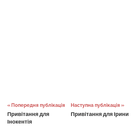
Навігація
Попередня публікація
Наступна публікація
Привітання для
Привітання для Ірини
записів
Інокентія