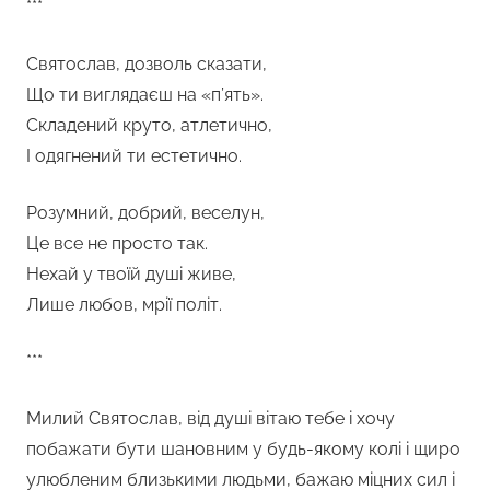
***
Святослав, дозволь сказати,
Що ти виглядаєш на «п’ять».
Складений круто, атлетично,
І одягнений ти естетично.
Розумний, добрий, веселун,
Це все не просто так.
Нехай у твоїй душі живе,
Лише любов, мрії політ.
***
Милий Святослав, від душі вітаю тебе і хочу
побажати бути шановним у будь-якому колі і щиро
улюбленим близькими людьми, бажаю міцних сил і