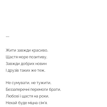
***
Жити завжди красиво,
Щастя море позитиву,
Завжди добрих новин
І друзів таких же теж,
Не сумувати, не тужити,
Беззаперечні перемоги брати,
Любові і щастя на роки,
Нехай буде міцна сім’я.