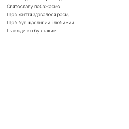
Святославу побажаємо
Щоб життя здавалося раєм,
Щоб був щасливий і любимий
І завжди він був таким!