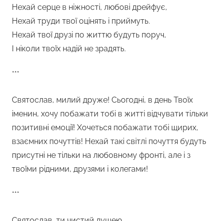
Нехай серце в ніжності, любові дрейфує,
Нехай труди твої оцінять і приймуть.
Нехай твої друзі по життю будуть поруч,
І ніколи твоїх надій не зрадять.
***
Святослав, милий друже! Сьогодні, в день Твоїх
іменин, хочу побажати тобі в житті відчувати тільки
позитивні емоції! Хочеться побажати тобі щирих,
взаємних почуттів! Нехай такі світлі почуття будуть
присутні не тільки на любовному фронті, але і з
твоїми рідними, друзями і колегами!
***
Святослав, ти чистий душею,