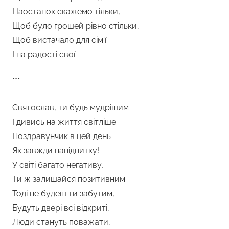
Наостанок скажемо тільки,
Щоб було грошей рівно стільки,
Щоб вистачало для сім’ї
І на радості свої.
***
Святослав, ти будь мудрішим
І дивись на життя світліше.
Поздравунчик в цей день
Як завжди напідпитку!
У світі багато негативу,
Ти ж залишайся позитивним.
Тоді не будеш ти забутим,
Будуть двері всі відкриті,
Люди стануть поважати,