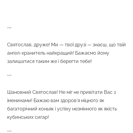
***
Святослав, друже! Ми — твої друзі — знаєш, що твій
ангел-хранитель найкращий! Бажаємо йому
залишатися таким же і берегти тебе!
***
Шановний Святослав! Не міг не привітати Вас з
іменинами! Бажаю вам здоров’я міцного як
багаторічний коньяк і успіху незмінного як якість
кубинських сигар!
***