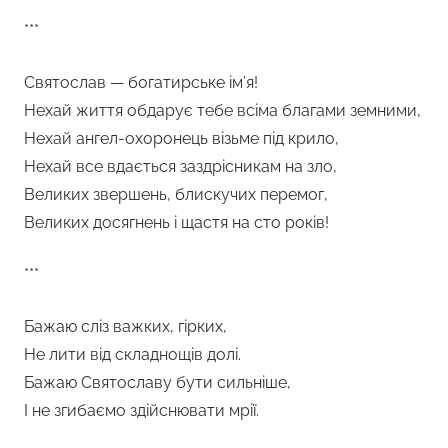
***
Святослав — богатирське ім’я!
Нехай життя обдарує тебе всіма благами земними,
Нехай ангел-охоронець візьме під крило,
Нехай все вдається заздрісникам на зло,
Великих звершень, блискучих перемог,
Великих досягнень і щастя на сто років!
***
Бажаю сліз важких, гірких,
Не лити від складнощів долі.
Бажаю Святославу бути сильніше,
І не згибаємо здійснювати мрії.