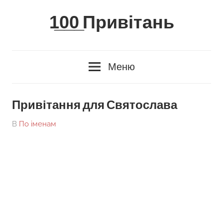
Skip
1̲0̲0̲ Привітань
to
content
Меню
Привітання для Святослава
On
By
В
По іменам
tarick