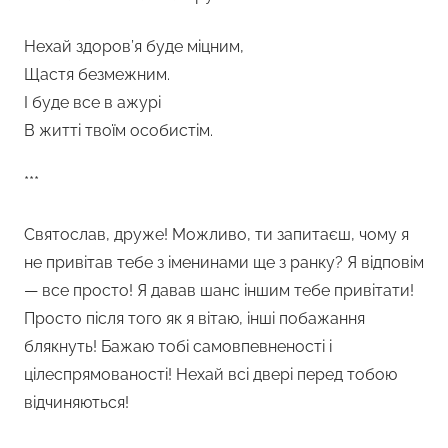
Нехай здоров’я буде міцним,
Щастя безмежним.
І буде все в ажурі
В житті твоїм особистім.
***
Святослав, друже! Можливо, ти запитаєш, чому я
не привітав тебе з іменинами ще з ранку? Я відповім
— все просто! Я давав шанс іншим тебе привітати!
Просто після того як я вітаю, інші побажання
блякнуть! Бажаю тобі самовпевненості і
цілеспрямованості! Нехай всі двері перед тобою
відчиняються!