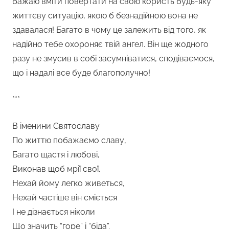
бажаю вміти повертати на свою користь будь-яку
життєву ситуацію, якою б безнадійною вона не
здавалася! Багато в чому це залежить від того, як
надійно тебе охороняє твій ангел. Він ще жодного
разу не змусив в собі засумніватися, сподіваємося,
що і надалі все буде благополучно!
***
В іменини Святославу
По життю побажаємо славу,
Багато щастя і любові,
Виконав щоб мрії свої.
Нехай йому легко живеться,
Нехай частіше він сміється
І не дізнається ніколи
Що значить “горе” і “біда”.