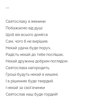
***
Святославу в іменини
Побажаємо від душі
Щоб він всього домігся.
Сам, чого б не вирішив.
Нехай удача буде поруч,
Радість нехай до тебе поспішає,
Нехай дружина добрим поглядом
Святослава нагородить.
Гроші будуть нехай в кишені,
І в рішеннях буде твердий.
І нехай за свої вчинки
Святослав наш буде гордий!