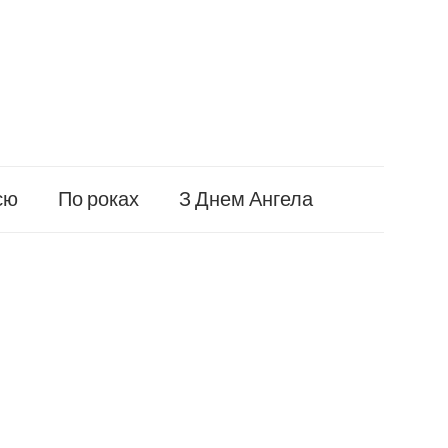
єю
По роках
З Днем Ангела