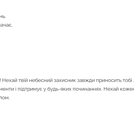
нь,
начає,
 Нехай твій небесний захисник завжди приносить тобі л
менти і підтримує у будь-яких починаннях. Нехай кожен
лом.