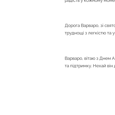
радість у кожному момен
Дорога Варваро, зі свя
труднощі з легкістю та 
Варваро, вітаю з Днем А
та підтримку. Нехай він