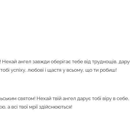
 Нехай ангел завжди оберігає тебе від труднощів, дару
обі успіху, любові і щастя у всьому, що ти робиш!
ьським святом! Нехай твій ангел дарує тобі віру в себе
ю, а всі твої мрії здійснюються!