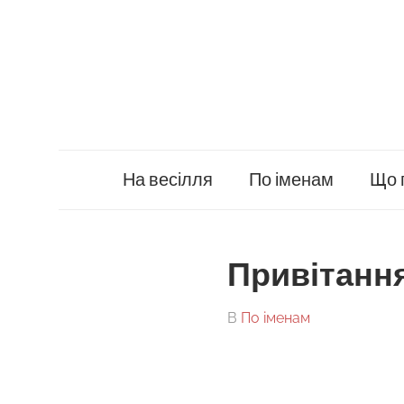
Skip
to
content
На весілля
По іменам
Що 
Привітанн
On
By
В
По іменам
tarick