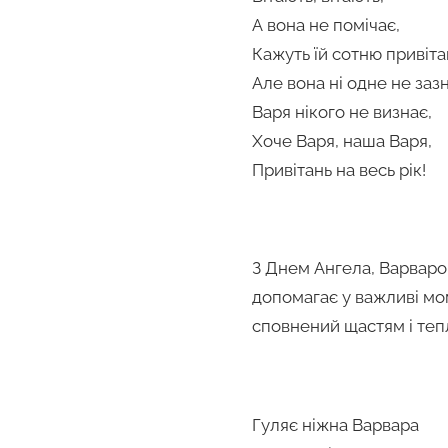
А вона не помічає,
Кажуть їй сотню привіта
Але вона ні одне не заз
Варя нікого не визнає,
Хоче Варя, наша Варя,
Привітань на весь рік!
З Днем Ангела, Варваро!
допомагає у важливі мо
сповнений щастям і теп
Гуляє ніжна Варвара