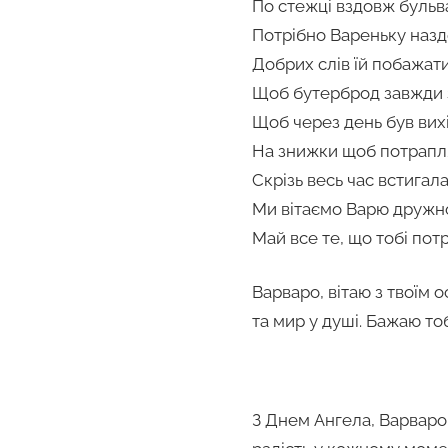
По стежці вздовж бульв
Потрібно Вареньку назд
Добрих слів їй побажати
Щоб бутерброд завжди з
Щоб через день був вих
На знижки щоб потрапл
Скрізь весь час встигала
Ми вітаємо Варю дружн
Май все те, що тобі потр
Варваро, вітаю з твоїм 
та мир у душі. Бажаю то
З Днем Ангела, Варваро!