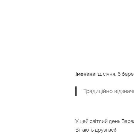
Іменини
: 11 cічня, 6 бер
Традиційно відзнач
У цей світлий день Варв
Вітають друзі всі!