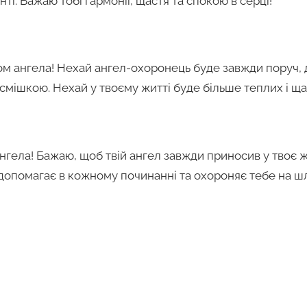
ті. Бажаю тобі гармонії, щастя та спокою в серці!
том ангела! Нехай ангел-охоронець буде завжди поруч,
усмішкою. Нехай у твоєму житті буде більше теплих і щ
нгела! Бажаю, щоб твій ангел завжди приносив у твоє ж
 допомагає в кожному починанні та охороняє тебе на шл