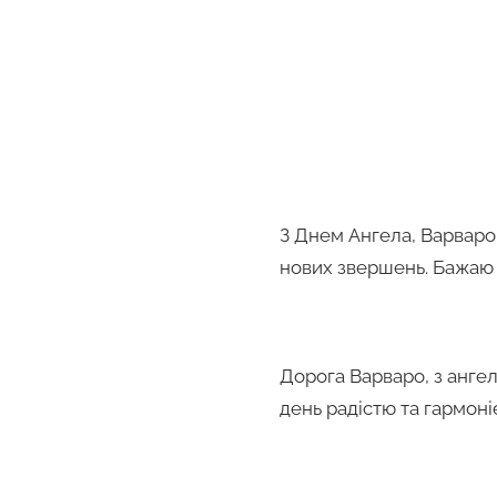
З Днем Ангела, Варваро!
нових звершень. Бажаю т
Дорога Варваро, з ангел
день радістю та гармоніє