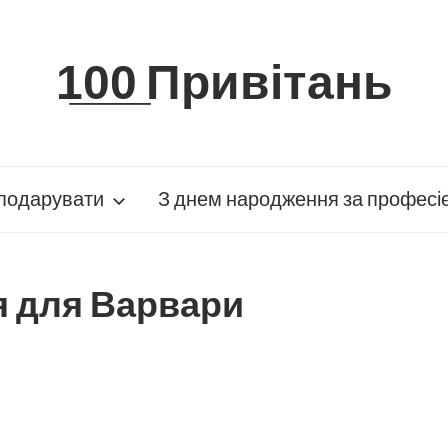
1̲0̲0̲ Привітань
подарувати
З днем народження за професі
я для Варвари