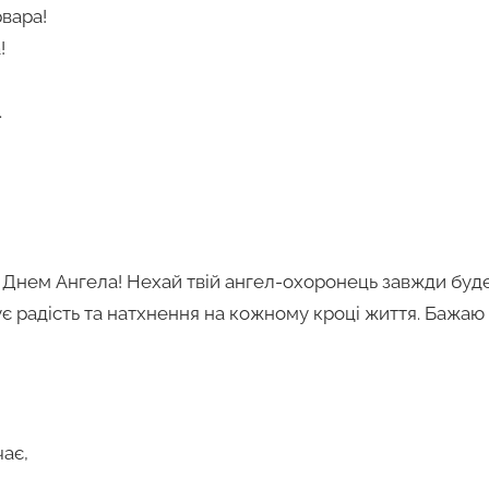
вара!
!
.
з Днем Ангела! Нехай твій ангел-охоронець завжди буде
рує радість та натхнення на кожному кроці життя. Бажаю
чає,