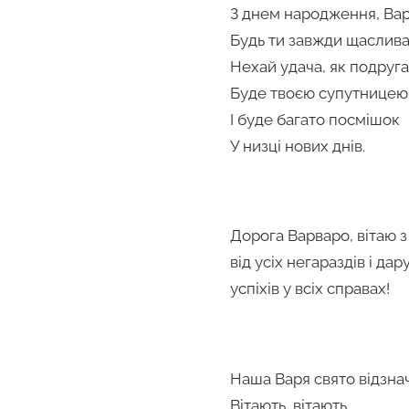
З днем народження, Вар
Будь ти завжди щаслива
Нехай удача, як подруга
Буде твоєю супутницею
І буде багато посмішок
У низці нових днів.
Дорога Варваро, вітаю 
від усіх негараздів і да
успіхів у всіх справах!
Наша Варя свято відзна
Вітають, вітають,