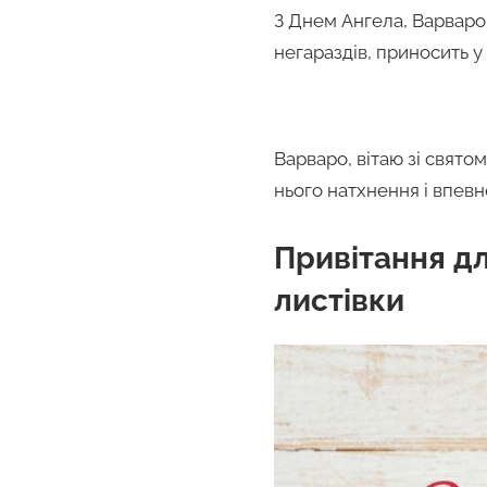
З Днем Ангела, Варваро
негараздів, приносить у
Варваро, вітаю зі свято
нього натхнення і впевн
Привітання д
листівки