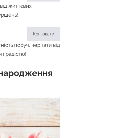
від життєвих
вершень!
Копіювати
ність поруч, черпати від
 і радістю!
м народження