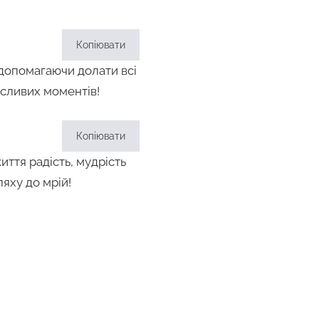
Копіювати
 допомагаючи долати всі
асливих моментів!
Копіювати
иття радість, мудрість
яху до мрій!