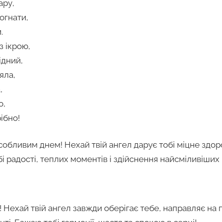
ару,
огнати,
.
 ікрою,
ідний,
яла,
,
о,
ібно!
особливим днем! Нехай твій ангел дарує тобі міцне здоро
бі радості, теплих моментів і здійснення найсміливіших 
 Нехай твій ангел завжди оберігає тебе, направляє на 