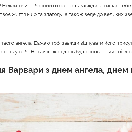
! Нехай твій небесний охоронець завжди захищає тебе 
 твоє життя мир та злагоду, а також веде до великих з
м твого ангела! Бажаю тобі завжди відчувати його присут
еність у собі. Нехай кожен день буде сповнений світлом
ля Варвари з днем ангела, дне