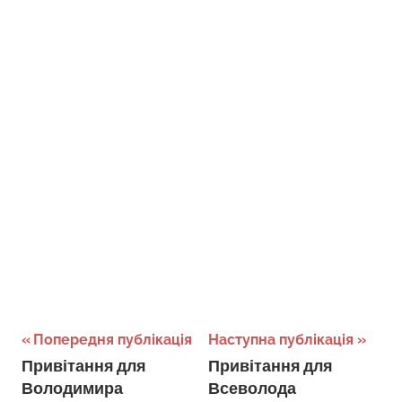
Навігація
Попередня публікація
Наступна публікація
Привітання для
Привітання для
записів
Володимира
Всеволода