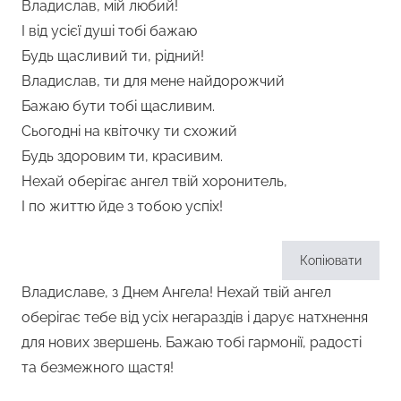
Владислав, мій любий!
І від усієї душі тобі бажаю
Будь щасливий ти, рідний!
Владислав, ти для мене найдорожчий
Бажаю бути тобі щасливим.
Сьогодні на квіточку ти схожий
Будь здоровим ти, красивим.
Нехай оберігає ангел твій хоронитель,
І по життю йде з тобою успіх!
Копіювати
Владиславе, з Днем Ангела! Нехай твій ангел
оберігає тебе від усіх негараздів і дарує натхнення
для нових звершень. Бажаю тобі гармонії, радості
та безмежного щастя!