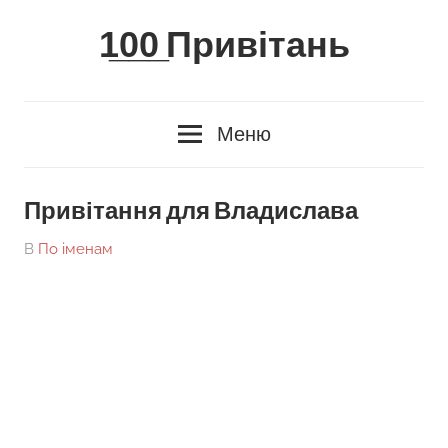
Skip
1̲0̲0̲ Привітань
to
content
Меню
Привітання для Владислава
On
By
В
По іменам
tarick