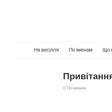
Skip
to
content
На весілля
По іменам
Що 
Привітанн
On
By
В
По іменам
tarick