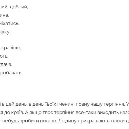
ний, добрий,
ина,
іхатись,
віку.
яскравіше,
ють,
удача,
пробачать.
і в цей день, в день Твоїх іменин, повну чашу терпіння.
 до країв. А якщо твоє терпіння все-таки виходить назов
-небудь зробити погано. Людину прикрашають тільки д