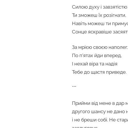
Силою духу і завзятістю
Ти зможеш їх розігнати,
Навіть можеш ти приму
Сонце яскравіше засяят
За мрією своєю наполе
По п’ятах йди вперед,
І нехай віра та надія
Тебе до щастя приведе.
***
Прийми від мене в дар м
другого шансу не дано 
і не бреши собі. Не ста