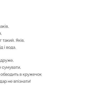
аків,
,
 такий, Яків,
д і вода.
 друже,
не сумувати,
я обводить в кружечок
ндар не впізнати!