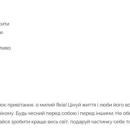
сити
и.
гливо
оє привітання, о милий Яків! Цінуй життя і люби його 
нікому. Будь чесний перед собою і перед іншими. Не о
райся зробити краще весь світ, подаруй частинку себе т