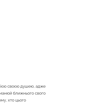
всією своєю душею, адже
бманюй ближнього свого
ому, хто цього