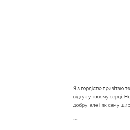
Я з гордістю привітаю те
відгук у твоєму серці. Н
добру, але і як саму щи
***