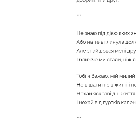
***
Не знаю під дією яких зн
Або на те вплинула доля
Але знайшовся мені друг
І ближче ми стали, ніж лі
Тобі я бажаю, мій милий
Не вішати ніс в житті і 
Нехай яскраві дні житт
І нехай від гуртків кале
***