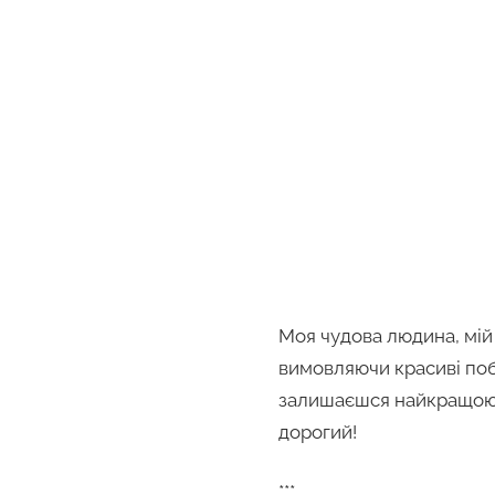
Моя чудова людина, мій
вимовляючи красиві поб
залишаєшся найкращою лю
дорогий!
***