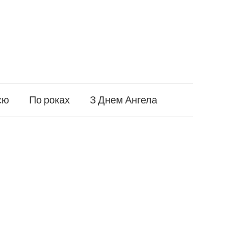
єю
По роках
З Днем Ангела