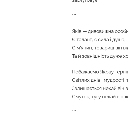
заслуговує.
***
Яків — дивовижна особи
Є талант, є сила і душа,
Сім’янин, товариш він в
Та й зовнішність дуже х
Побажаємо Якову терпі
Світлих днів і мудрості 
Залишається нехай він 
Смуток, тугу нехай він ж
***