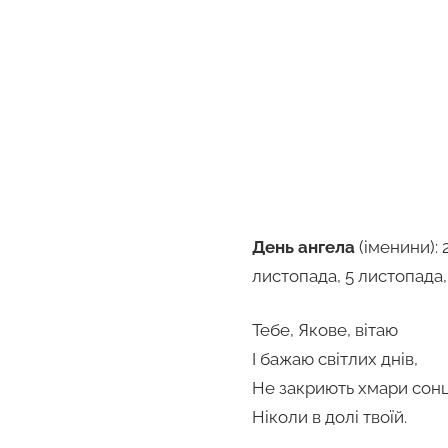
День ангела
(іменини): 2
листопада, 5 листопада, 
Тебе, Якове, вітаю
І бажаю світлих днів,
Не закриють хмари сон
Ніколи в долі твоїй.