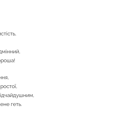
стість,
ідмінний,
ороша!
ння,
простої,
відчайдушним,
ене геть.