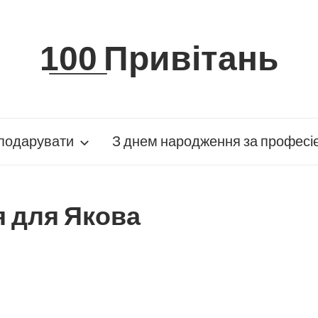
1̲0̲0̲ Привітань
подарувати
З днем народження за професі
я для Якова