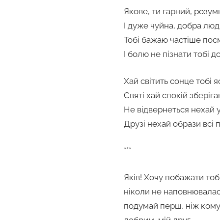
Якове, ти гарний, розум
І дуже чуйна, добра люд
Тобі бажаю частіше посм
І болю не пізнати тобі до
Хай світить сонце тобі 
Святі хай спокій зберіга
Не відвернеться нехай 
Друзі нехай образи всі 
***
Яків! Хочу побажати тоб
ніколи не наповнювалася
подумай перш, ніж кому
добрим, мій друг.