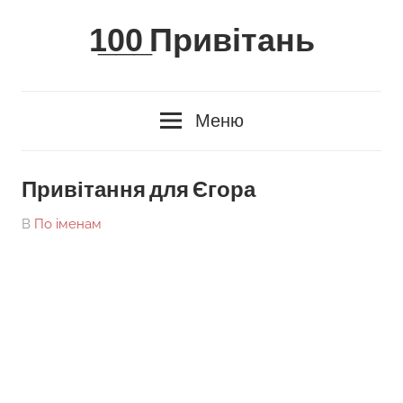
Skip
1̲0̲0̲ Привітань
to
content
Меню
Привітання для Єгора
On
By
В
По іменам
tarick