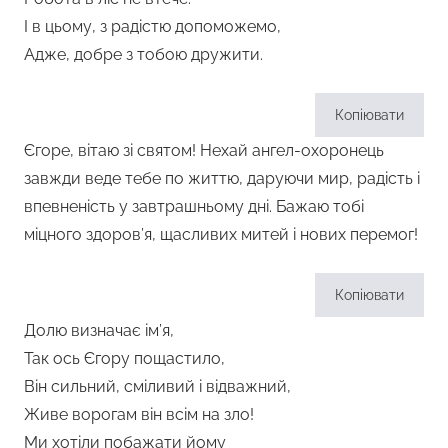
І в цьому, з радістю допоможемо,
Адже, добре з тобою дружити.
Копіювати
Єгоре, вітаю зі святом! Нехай ангел-охоронець
завжди веде тебе по життю, даруючи мир, радість і
впевненість у завтрашньому дні. Бажаю тобі
міцного здоров’я, щасливих митей і нових перемог!
Копіювати
Долю визначає ім’я,
Так ось Єгору пощастило,
Він сильний, сміливий і відважний,
Живе ворогам він всім на зло!
Ми хотіли побажати йому