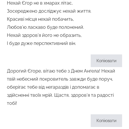
Нехай Єгор не в хмарах літає,
Зосереджено досліджує нехай життя.
Красиві місця нехай побачить,
Любов’ю ласкаво буде полонений.
Нехай здоров’я його не образить,
І буде дуже перспективний він.
Копіювати
Дорогий Єгоре, вітаю тебе з Днем Ангела! Нехай
твій небесний покровитель завжди буде поруч,
оберігає тебе від негараздів і допомагає в
здійсненні твоїх мрій. Щастя, здоров’я та радості
тобі!
Копіювати