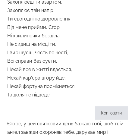
Захоплюєш ти азартом,
Захоплює твій напір,
Ти сьогодні поздоровлення
Від мене прийми, Єгор.
Ні хвилиночки без діла
Не сидиш на місці ти,
І вирішуєш, честь по честі,
Всі справи без суєти.
Нехай все в житті вдається,
Нехай кар’єра вгору йде,
Нехай фортуна посміхнеться,
Та доля не підведе.
Копіювати
Єгоре, у цей святковий день бажаю тобі, щоб твій
ангел завжди охороняв тебе, дарував мир і