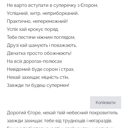
Не варто вступати в суперечку з Єгором,
Успішний, хитр, неприборканий,
Практично, непереможний!
Успіх хай крокує поряд,
Тебе пестячи ніжним поглядом,
Друзі хай шанують і поважають,
Дівчатка просто обожнюють!
На всіх дорогах-полюсах
Невідомий буде сором і страх,
Нехай захищає міцність стін,
Завжди ти будеш супермен!
Копіювати
Дорогий Єгоре, нехай твій небесний покровитель
завжди захищає тебе від труднощів і негараздів.