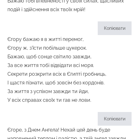
Бажаю тобі впевненості у своїх силах, щасливих
подій і здійснення всіх твоїх мрій!
Копіювати
Єгору бажаю я в житті перемог,
Єгору ж, з’їсти побільше цукерок.
Бажаю, щоб сонце світило завжди,
За все життя тобі відвідати всі моря.
Секрети розкрити всіх в Єгипті гробниць,
І щастя пізнати, щоб зовсім без кордонів.
За життя з успіхом завжди ти йди,
У всіх справах своїх ти гав не лови.
Копіювати
Єгоре, з Днем Ангела! Нехай цей день буде
наповнений теплом і радістю, а твій ангел завжди