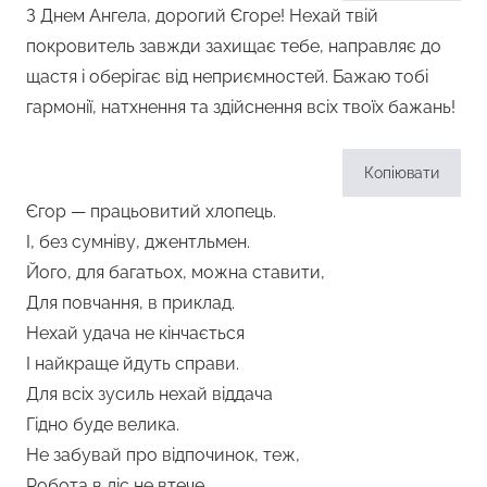
З Днем Ангела, дорогий Єгоре! Нехай твій
покровитель завжди захищає тебе, направляє до
щастя і оберігає від неприємностей. Бажаю тобі
гармонії, натхнення та здійснення всіх твоїх бажань!
Копіювати
Єгор — працьовитий хлопець.
І, без сумніву, джентльмен.
Його, для багатьох, можна ставити,
Для повчання, в приклад.
Нехай удача не кінчається
І найкраще йдуть справи.
Для всіх зусиль нехай віддача
Гідно буде велика.
Не забувай про відпочинок, теж,
Робота в ліс не втече.