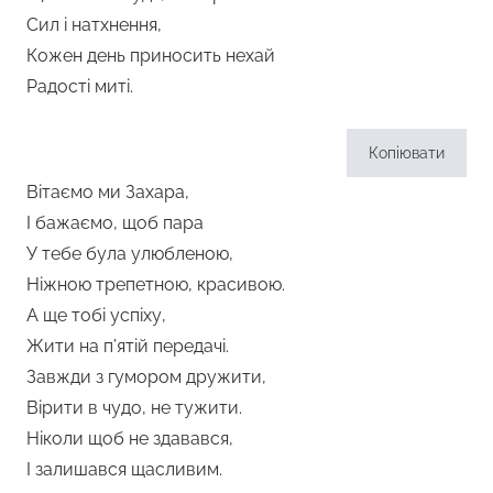
Сил і натхнення,
Кожен день приносить нехай
Радості миті.
Копіювати
Вітаємо ми Захара,
І бажаємо, щоб пара
У тебе була улюбленою,
Ніжною трепетною, красивою.
А ще тобі успіху,
Жити на п’ятій передачі.
Завжди з гумором дружити,
Вірити в чудо, не тужити.
Ніколи щоб не здавався,
І залишався щасливим.