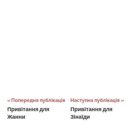
Навігація
Попередня публікація
Наступна публікація
Привітання для
Привітання для
записів
Жанни
Зінаїди