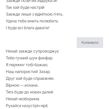
Завжди позитив відшукати!
Так хай буде настрій
Завжди лише з відміткою п’ять,
Удача тебе вмить полюбить
І буде всі блага давати!
Копіювати
Нехай завжди супроводжує
Тебе гучний шум фанфар.
Я перемог тобі бажаю,
Наш напористий Захар.
Друг хай буде справжнім,
Вірною — кохана,
Тяга буде до нових далей
Нехай незборима.
Рухайся назустріч мрії,