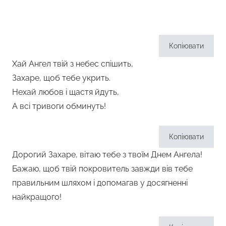
Копіювати
Хай Ангел твій з небес спішить,
Захаре, щоб тебе укрить.
Нехай любов і щастя йдуть,
А всі тривоги обминуть!
Копіювати
Дорогий Захаре, вітаю тебе з твоїм Днем Ангела!
Бажаю, щоб твій покровитель завжди вів тебе
правильним шляхом і допомагав у досягненні
найкращого!