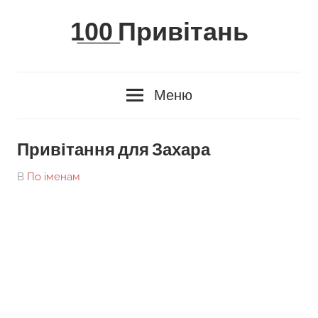
Skip
1̲0̲0̲ Привітань
to
content
Меню
Привітання для Захара
On
By
В
По іменам
tarick