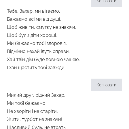
Копіювати
Тебе, Захар, ми вітаємо.
Бажаємо всі ми від душі,
Щоб жив ти, смутку не знаючи,
Щоб були діти хороші.
Ми бажаємо тобі здоров’я,
Відмінно нехай ідуть справи.
Хай твій дім буде повною чашею,
І хай щастить тобі завжди.
Копіювати
Милий друг, рідний Захар,
Ми тобі бажаємо
Не хворіти і не старіти,
Жити, турбот не знаючи!
Щасливий будь, не втрать