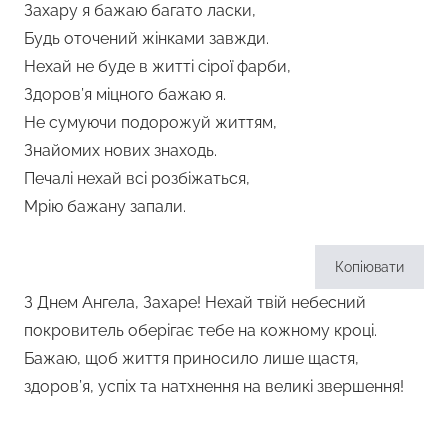
Захару я бажаю багато ласки,
Будь оточений жінками завжди.
Нехай не буде в житті сірої фарби,
Здоров’я міцного бажаю я.
Не сумуючи подорожуй життям,
Знайомих нових знаходь.
Печалі нехай всі розбіжаться,
Мрію бажану запали.
Копіювати
З Днем Ангела, Захаре! Нехай твій небесний
покровитель оберігає тебе на кожному кроці.
Бажаю, щоб життя приносило лише щастя,
здоров’я, успіх та натхнення на великі звершення!