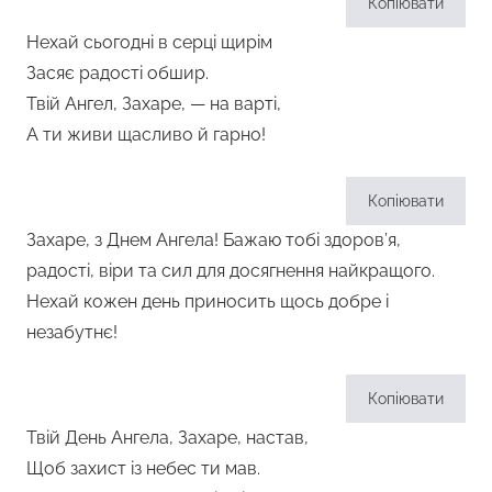
Копіювати
Нехай сьогодні в серці щирім
Засяє радості обшир.
Твій Ангел, Захаре, — на варті,
А ти живи щасливо й гарно!
Копіювати
Захаре, з Днем Ангела! Бажаю тобі здоров’я,
радості, віри та сил для досягнення найкращого.
Нехай кожен день приносить щось добре і
незабутнє!
Копіювати
Твій День Ангела, Захаре, настав,
Щоб захист із небес ти мав.