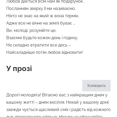
Любов дається всім нам як подарунок,
Посланням зверху її ми називаємо.
Ніхто не знає на який ж вона термін,
Адже все не вічне на землі буває …
Ви, молоді, розумійте це,
Взаємні будьте кожен день і годину,
Не складно втратити все десь –
Найскладніше потім любов відновити!
У прозі
Копіювати
Дорогі молодята! Вітаємо вас з найкращим днем ​​у
вашому житті – днем ​​весілля. Нехай у вашому домі
завжди чується щасливий сміх і радість від кожного
дня, проведеного спільно. Ніколи не обманюйте