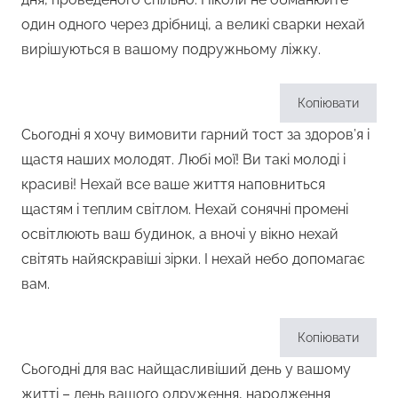
один одного через дрібниці, а великі сварки нехай
вирішуються в вашому подружньому ліжку.
Копіювати
Сьогодні я хочу вимовити гарний тост за здоров’я і
щастя наших молодят. Любі мої! Ви такі молоді і
красиві! Нехай все ваше життя наповниться
щастям і теплим світлом. Нехай сонячні промені
освітлюють ваш будинок, а вночі у вікно нехай
світять найяскравіші зірки. І нехай небо допомагає
вам.
Копіювати
Сьогодні для вас найщасливіший день у вашому
житті – день вашого одруження, народження