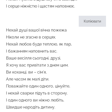
І серце ніжністю і щастям наповнює.
Копіювати
Нехай душі вашої вічна пожежа
Ніколи не згасне в серцях.
Нехай любов буде теплою, як пар,
І бажанням наповнить вас.
Ваше весілля сьогодні, друзі,
Я хочу вас привітати з днем ​​цим.
Ви коханці, ви – сім’я,
Але часом як малі діти.
Поважайте один одного, цінуйте,
І нехай сварки підуть в сторону.
І один одного ви ніжно любіть,
Швидше народіть дитину.