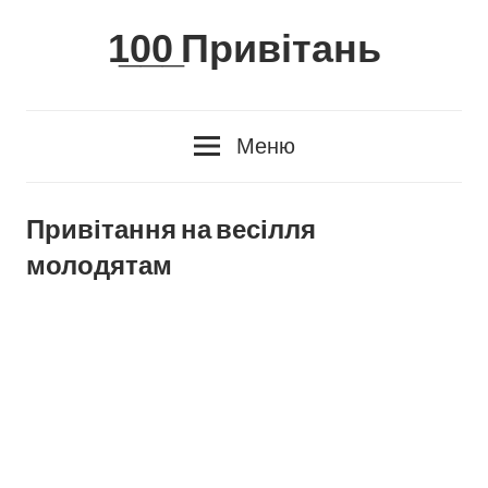
Skip
1̲0̲0̲ Привітань
to
content
Меню
Привітання на весілля
молодятам