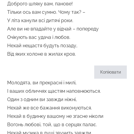
Доброго шляху вам, панове!
Тільки ось вам сумно. Чому так? –
У літа канули всі дитячі роки.
Але ви не впадайте у відчай – попереду
Очікують вас удача і любов.
Нехай нещастя будуть позаду,
Від яких холоне в жилах кров.
Копіювати
Молодята, ви прекрасні і милі,
І ваших обличчях щастям наповнюються.
Один з одним ви завжди ніжні,
Нехай же все бажання виконуються.
Нехай в будинку вашому не згасне ніколи
Вогонь любові, той, що в серцях палає.
Нехай музика в душі звучить завжди,