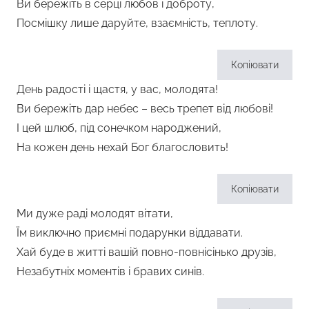
Ви бережіть в серці любов і доброту,
Посмішку лише даруйте, взаємність, теплоту.
Копіювати
День радості і щастя, у вас, молодята!
Ви бережіть дар небес – весь трепет від любові!
І цей шлюб, під сонечком народжений,
На кожен день нехай Бог благословить!
Копіювати
Ми дуже раді молодят вітати,
Їм виключно приємні подарунки віддавати.
Хай буде в житті вашій повно-повнісінько друзів,
Незабутніх моментів і бравих синів.