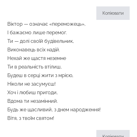
Копіювати
Віктор — означає «переможець»,
І бажаємо лише перемог.
Ти — долі своїй будівельник,
Виконавець всіх надій.
Нехай же щастя неземне
Ти в реальність втілиш,
Будеш в серці жити з мрією,
Ніколи не засумуєш!
Хоч і любиш пригоди,
Вдома ти незамінний.
Будь же щасливий, з днем народження!
Вітя, з твоїм святом!
Копіювати