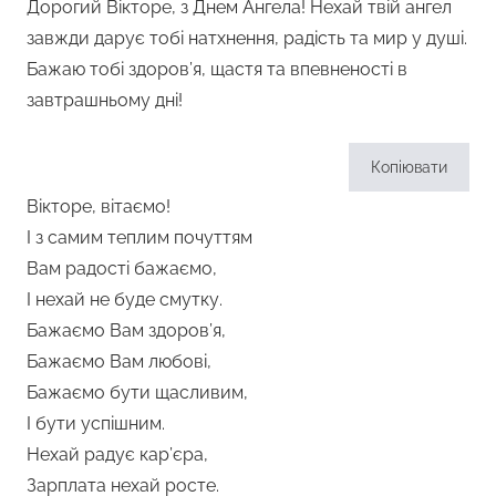
Дорогий Вікторе, з Днем Ангела! Нехай твій ангел
завжди дарує тобі натхнення, радість та мир у душі.
Бажаю тобі здоров’я, щастя та впевненості в
завтрашньому дні!
Копіювати
Вікторе, вітаємо!
І з самим теплим почуттям
Вам радості бажаємо,
І нехай не буде смутку.
Бажаємо Вам здоров’я,
Бажаємо Вам любові,
Бажаємо бути щасливим,
І бути успішним.
Нехай радує кар’єра,
Зарплата нехай росте.