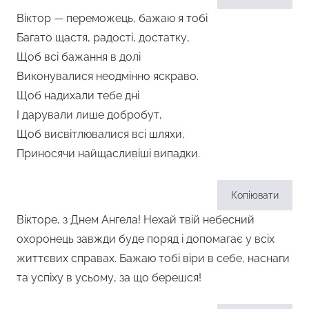
Віктор — переможець, бажаю я тобі
Багато щастя, радості, достатку,
Щоб всі бажання в долі
Виконувалися неодмінно яскраво.
Щоб надихали тебе дні
І дарували лише добробут,
Щоб висвітлювалися всі шляхи,
Приносячи найщасливіші випадки.
Копіювати
Вікторе, з Днем Ангела! Нехай твій небесний
охоронець завжди буде поряд і допомагає у всіх
життєвих справах. Бажаю тобі віри в себе, наснаги
та успіху в усьому, за що берешся!