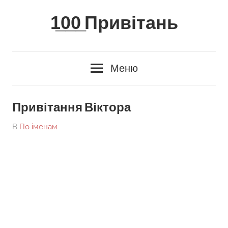
Skip
1̲0̲0̲ Привітань
to
content
Меню
Привітання Віктора
On
By
В
По іменам
tarick