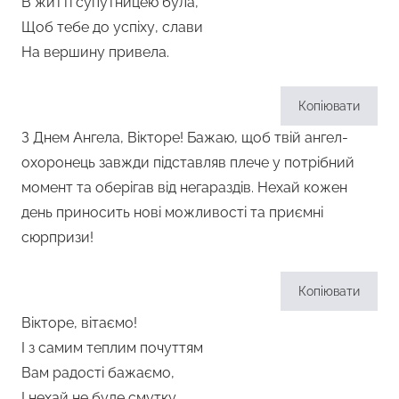
В житті супутницею була,
Щоб тебе до успіху, слави
На вершину привела.
Копіювати
З Днем Ангела, Вікторе! Бажаю, щоб твій ангел-
охоронець завжди підставляв плече у потрібний
момент та оберігав від негараздів. Нехай кожен
день приносить нові можливості та приємні
сюрпризи!
Копіювати
Вікторе, вітаємо!
І з самим теплим почуттям
Вам радості бажаємо,
І нехай не буде смутку.