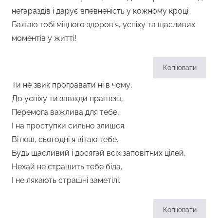
негараздів і дарує впевненість у кожному кроці.
Бажаю тобі міцного здоров’я, успіху та щасливих
моментів у житті!
Копіювати
Ти не звик програвати ні в чому,
До успіху ти завжди прагнеш,
Перемога важлива для тебе,
І на проступки сильно злишся.
Вітюш, сьогодні я вітаю тебе.
Будь щасливий і досягай всіх заповітних цілей,
Нехай не страшить тебе біда,
І не лякають страшні заметілі.
Копіювати