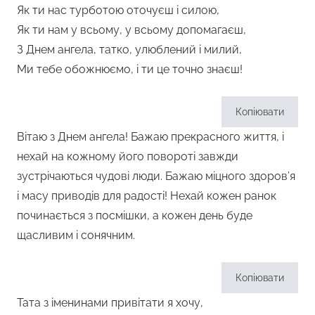
Як ти нас турботою оточуєш і силою,
Як ти нам у всьому, у всьому допомагаєш,
З Днем ангела, татко, улюблений і милий,
Ми тебе обожнюємо, і ти це точно знаєш!
Копіювати
Вітаю з Днем ангела! Бажаю прекрасного життя, і
нехай на кожному його повороті завжди
зустрічаються чудові люди. Бажаю міцного здоров’я
і масу приводів для радості! Нехай кожен ранок
починається з посмішки, а кожен день буде
щасливим і сонячним.
Копіювати
Тата з іменинами привітати я хочу,