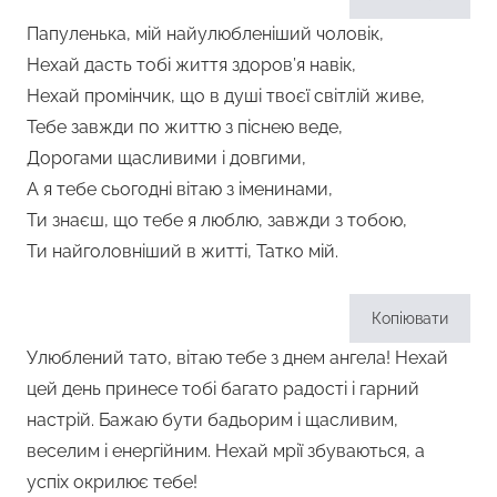
Папуленька, мій найулюбленіший чоловік,
Нехай дасть тобі життя здоров’я навік,
Нехай промінчик, що в душі твоєї світлій живе,
Тебе завжди по життю з піснею веде,
Дорогами щасливими і довгими,
А я тебе сьогодні вітаю з іменинами,
Ти знаєш, що тебе я люблю, завжди з тобою,
Ти найголовніший в житті, Татко мій.
Копіювати
Улюблений тато, вітаю тебе з днем ангела! Нехай
цей день принесе тобі багато радості і гарний
настрій. Бажаю бути бадьорим і щасливим,
веселим і енергійним. Нехай мрії збуваються, а
успіх окрилює тебе!