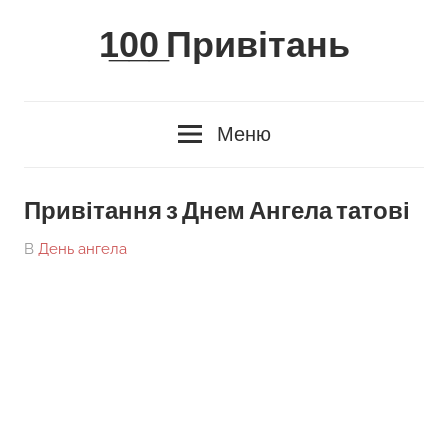
Skip
1̲0̲0̲ Привітань
to
content
Меню
Привітання з Днем Ангела татові
On
By
В
День ангела
tarick