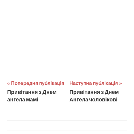
Навігація
Попередня публікація
Наступна публікація
Привітання з Днем
Привітання з Днем
записів
ангела мамі
Ангела чоловікові