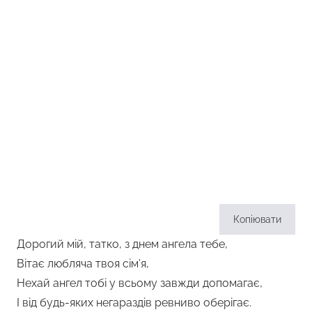
Копіювати
Дорогий мій, татко, з днем ангела тебе,
Вітає любляча твоя сім’я,
Нехай ангел тобі у всьому завжди допомагає,
І від будь-яких негараздів ревниво оберігає.