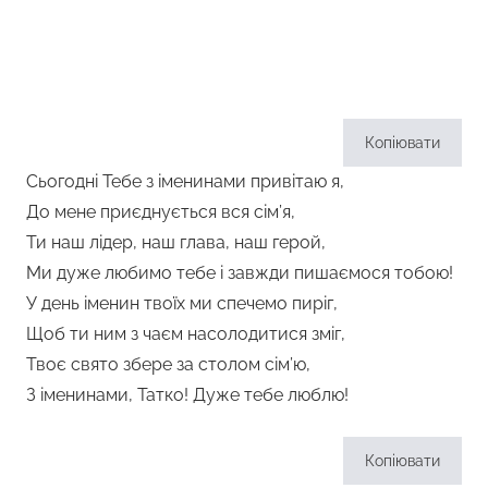
Копіювати
Сьогодні Тебе з іменинами привітаю я,
До мене приєднується вся сім’я,
Ти наш лідер, наш глава, наш герой,
Ми дуже любимо тебе і завжди пишаємося тобою!
У день іменин твоїх ми спечемо пиріг,
Щоб ти ним з чаєм насолодитися зміг,
Твоє свято збере за столом сім’ю,
З іменинами, Татко! Дуже тебе люблю!
Копіювати