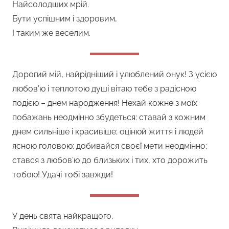
Найсолодших мрій.
Бути успішним і здоровим,
І таким же веселим.
Дорогий мій, найрідніший і улюблений онук! З усією
любов’ю і теплотою душі вітаю тебе з радісною
подією – днем народження! Нехай кожне з моїх
побажань неодмінно збудеться: ставай з кожним
днем сильніше і красивіше; оцінюй життя і людей
ясною головою; добивайся своєї мети неодмінно;
стався з любов’ю до близьких і тих, хто дорожить
тобою! Удачі тобі завжди!
У день свята найкращого,