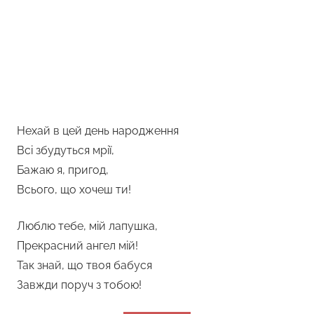
Нехай в цей день народження
Всі збудуться мрії,
Бажаю я, пригод,
Всього, що хочеш ти!
Люблю тебе, мій лапушка,
Прекрасний ангел мій!
Так знай, що твоя бабуся
Завжди поруч з тобою!