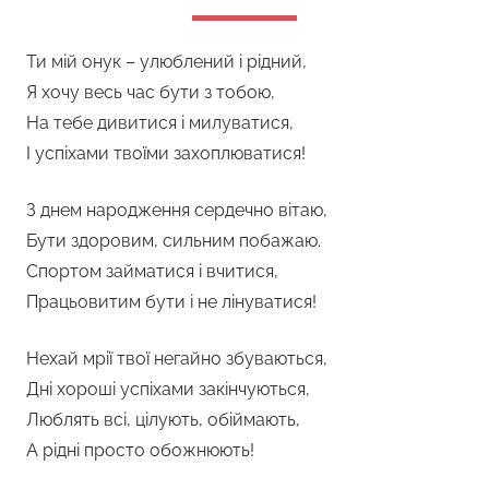
Ти мій онук – улюблений і рідний,
Я хочу весь час бути з тобою,
На тебе дивитися і милуватися,
І успіхами твоїми захоплюватися!
З днем народження сердечно вітаю,
Бути здоровим, сильним побажаю.
Спортом займатися і вчитися,
Працьовитим бути і не лінуватися!
Нехай мрії твої негайно збуваються,
Дні хороші успіхами закінчуються,
Люблять всі, цілують, обіймають,
А рідні просто обожнюють!