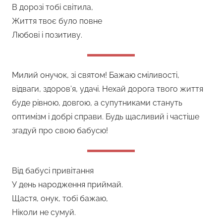
В дорозі тобі світила,
Життя твоє було повне
Любові і позитиву.
Милий онучок, зі святом! Бажаю сміливості,
відваги, здоров’я, удачі. Нехай дорога твого життя
буде рівною, довгою, а супутниками стануть
оптимізм і добрі справи. Будь щасливий і частіше
згадуй про свою бабусю!
Від бабусі привітання
У день народження приймай.
Щастя, онук, тобі бажаю,
Ніколи не сумуй.