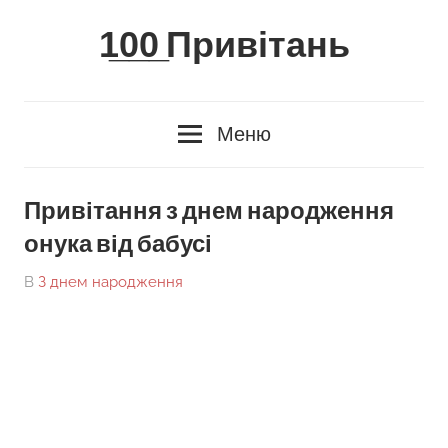
Skip
1̲0̲0̲ Привітань
to
content
Меню
Привітання з днем народження
онука від бабусі
On
By
В
З днем народження
tarick