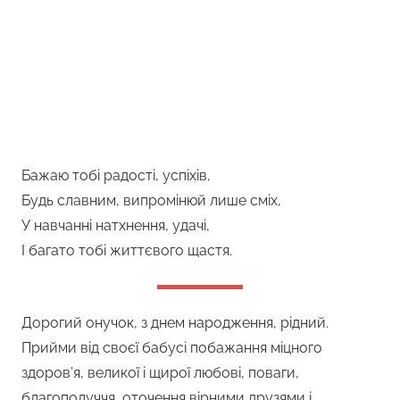
Бажаю тобі радості, успіхів,
Будь славним, випромінюй лише сміх,
У навчанні натхнення, удачі,
І багато тобі життєвого щастя.
Дорогий онучок, з днем народження, рідний.
Прийми від своєї бабусі побажання міцного
здоров’я, великої і щирої любові, поваги,
благополуччя, оточення вірними друзями і