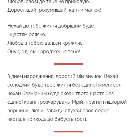
Любові своєї до тебе не приховую,
Дорослішай, розумнішай, квітни малюк!
Нехай до тебе життя добрішим буде,
І щастям осяяне,
Любов з тобою вальси кружляє,
Онук, з днем народження тебе!
З днем народження, дорогий мій внучок. Нехай
солодким буде твоє життя без єдиної жмені солі,
нехай безмірним буде океан твого щастя без
єдиної краплі розчарувань. Мрій, прагни і підкорюй
вершини, люби, завжди слухай своє серце і
частіше приходь до бабусі в гості.