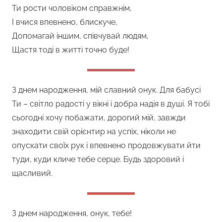
Ти рости чоловіком справжнім,
І вчися впевнено, блискуче,
Допомагай іншим, співчувай людям,
Щастя тоді в житті точно буде!
З днем народження, мій славний онук. Для бабусі
Ти – світло радості у вікні і добра надія в душі. Я тобі
сьогодні хочу побажати, дорогий мій, завжди
знаходити свій орієнтир на успіх, ніколи не
опускати своїх рук і впевнено продовжувати йти
туди, куди кличе тебе серце. Будь здоровий і
щасливий.
З днем народження, онук, тебе!