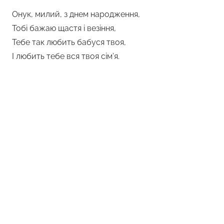
Онук, милий, з днем народження,
Тобі бажаю щастя і везіння,
Тебе так любить бабуся твоя,
І любить тебе вся твоя сім’я.