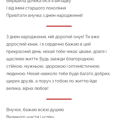
Вирішила дочекатися я випадку
І від імені старшого покоління
Привітати внучка з днем народження!
З днем народження, мій дорогий онук! Ти вже
дорослий юнак, і я сердечно бажаю в цей
прекрасний день: нехай тебе чекає цікаве, довге і
щасливе життя. Будь завжди благородною,
стійкою, мужньою, здоровою і оптимістичною
людиною. Нехай навколо тебе буде багато добрих,
щирих друзів, а поруч з тобою по життю йде
велика, вірна любов!
Внучок, бажаю всією душею
Великого щастя і успіху,