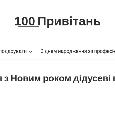
1̲0̲0̲ Привітань
подарувати
З днем народження за професі
 з Новим роком дідусеві 