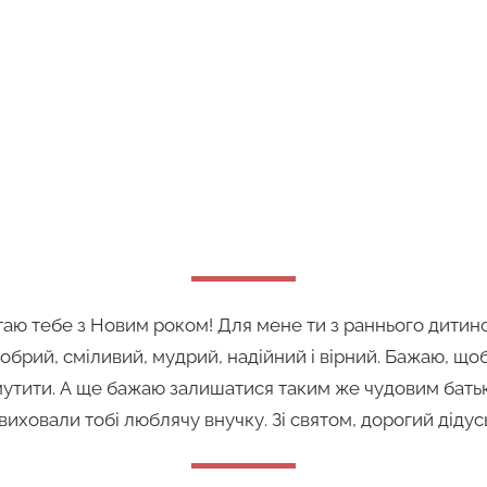
ітаю тебе з Новим роком! Для мене ти з раннього дити
обрий, сміливий, мудрий, надійний і вірний. Бажаю, що
мутити. А ще бажаю залишатися таким же чудовим бать
 виховали тобі люблячу внучку. Зі святом, дорогий дідус