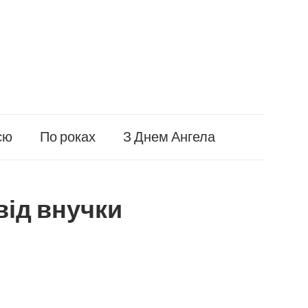
єю
По роках
З Днем Ангела
від внучки