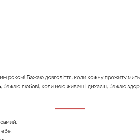
овим роком! Бажаю довголіття, коли кожну прожиту мить
, бажаю любові, коли нею живеш і дихаєш, бажаю здоров
 самий,
тебе.
ро