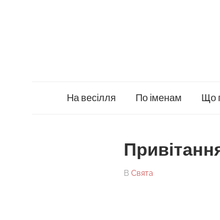
Skip
to
content
На весілля
По іменам
Що 
Привітання
On
By
В
Свята
tarick