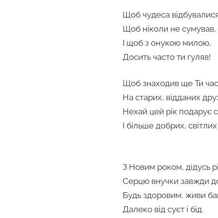
Щоб чудеса відбувалися
Щоб ніколи не сумував,
І щоб з онукою милою,
Досить часто ти гуляв!
Щоб знаходив ще Ти час
На старих, відданих друз
Нехай цей рік подарує с
І більше добрих, світлих 
З Новим роком, дідусь р
Серцю внучки завжди д
Будь здоровим, живи баг
Далеко від суєт і бід.