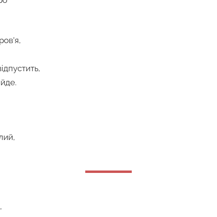
ров’я,
відпустить,
йде.
лий,
,