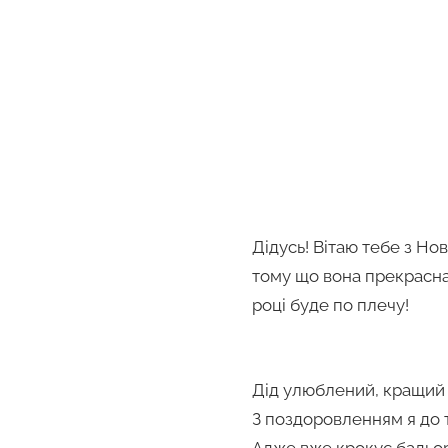
Дідусь! Вітаю тебе з Н
тому що вона прекрасна
році буде по плечу!
Дід улюблений, кращий
З поздоровленням я до 
Адже вже крокує бадьо