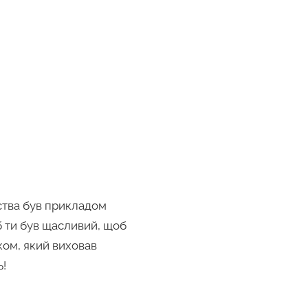
нства був прикладом
б ти був щасливий, щоб
ком, який виховав
ь!