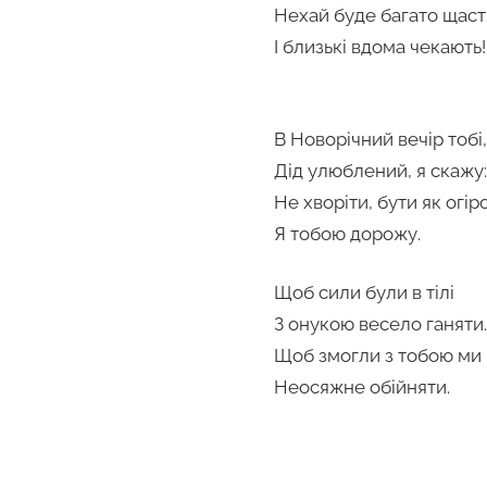
Нехай буде багато щаст
І близькі вдома чекають!
В Новорічний вечір тобі,
Дід улюблений, я скажу:
Не хворіти, бути як огір
Я тобою дорожу.
Щоб сили були в тілі
З онукою весело ганяти.
Щоб змогли з тобою ми
Неосяжне обійняти.