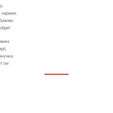
ю,
 чарами,
 бажаю,
обре!
ивим,
рії,
внучка,
і ти!