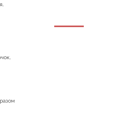
я,
очок,
 разом