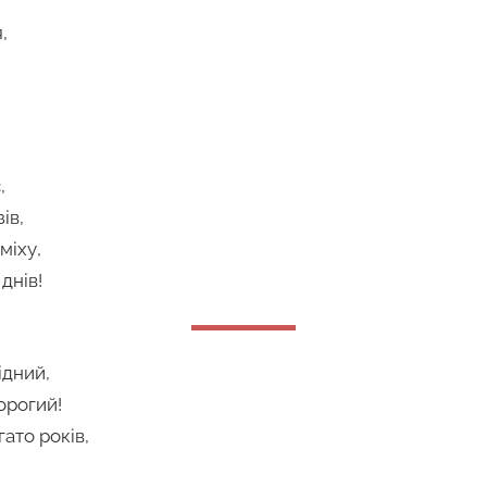
,
,
ів,
міху,
днів!
ідний,
орогий!
ато років,