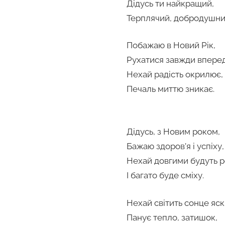
Дідусь ти найкращий,
Терплячий, добродушни
Побажаю в Новий Рік,
Рухатися завжди вперед
Нехай радість окрилює,
Печаль миттю зникає.
Дідусь, з Новим роком,
Бажаю здоров’я і успіху,
Нехай довгими будуть р
І багато буде сміху.
Нехай світить сонце яск
Панує тепло, затишок,