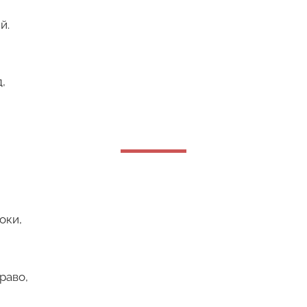
й.
,
оки,
раво,