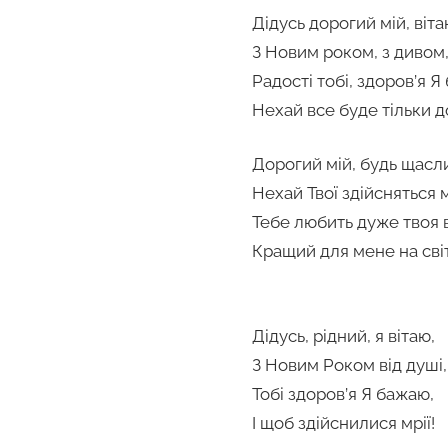
Дідусь дорогий мій, віта
З Новим роком, з дивом,
Радості тобі, здоров’я Я
Нехай все буде тільки д
Дорогий мій, будь щасл
Нехай Твої здійсняться м
Тебе любить дуже твоя 
Кращий для мене на світ
Дідусь, рідний, я вітаю,
З Новим Роком від душі,
Тобі здоров’я Я бажаю,
І щоб здійснилися мрії!