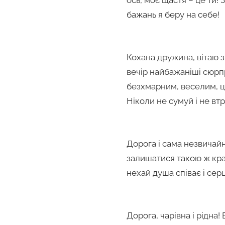
бажань я беру на себе!
Кохана дружина, вітаю з
вечір найбажаніші сюрпр
безхмарним, веселим, ці
Ніколи не сумуй і не вт
Дорога і сама незвичайн
залишатися такою ж крас
нехай душа співає і сер
Дорога, чарівна і рідна