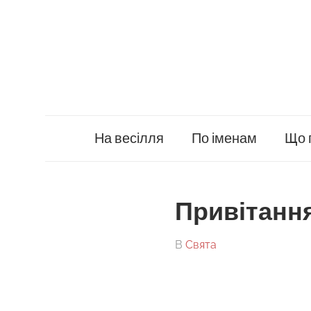
Skip
to
content
На весілля
По іменам
Що 
Привітання
On
By
В
Свята
tarick