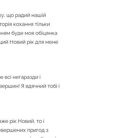
жу, що радий нашій
сторія кохання тільки
нням буде моя обіцянка
ащий Новий рік для мене
е всі негаразди і
вершин! Я вдячний тобі і
же рік Новий, то і
ревершених пригод з