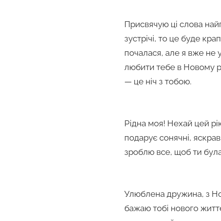
Присвячую ці слова най
зустрічі, то це буде кра
почалася, але я вже не
любити тебе в Новому ро
— це ніч з тобою.
Рідна моя! Нехай цей рі
подарує сонячні, яскрав
зроблю все, щоб ти бул
Улюблена дружина, з Нов
бажаю тобі нового житт