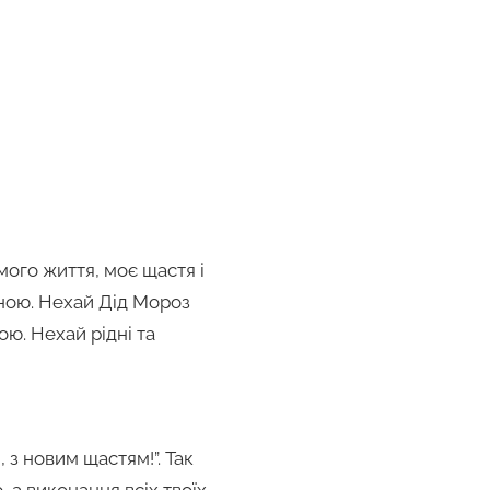
мого життя, моє щастя і
ною. Нехай Дід Мороз
ою. Нехай рідні та
 з новим щастям!”. Так
 а виконання всіх твоїх