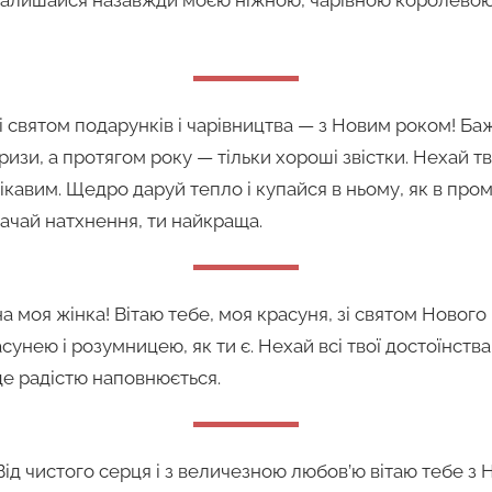
і святом подарунків і чарівництва — з Новим роком! Б
изи, а протягом року — тільки хороші звістки. Нехай т
кавим. Щедро даруй тепло і купайся в ньому, як в про
рачай натхнення, ти найкраща.
а моя жінка! Вітаю тебе, моя красуня, зі святом Нового
унею і розумницею, як ти є. Нехай всі твої достоїнств
це радістю наповнюється.
! Від чистого серця і з величезною любов’ю вітаю тебе 