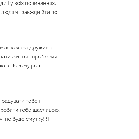
и і у всіх починаннях,
і людям і завжди йти по
 моя кохана дружина!
лати життєві проблеми!
ою в Новому році
 радувати тебе і
у робити тебе щасливою.
і не буде смутку! Я