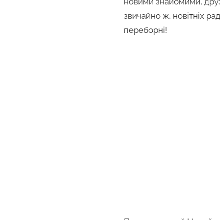
новими знайомими, друз
звичайно ж, новітніх ра
переборні!