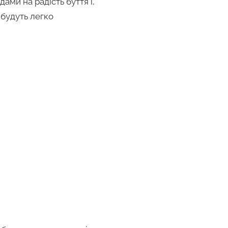
ми на радість буття і,
 будуть легко