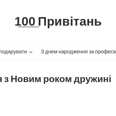
1̲0̲0̲ Привітань
подарувати
З днем народження за професі
 з Новим роком дружині