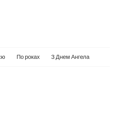
єю
По роках
З Днем Ангела