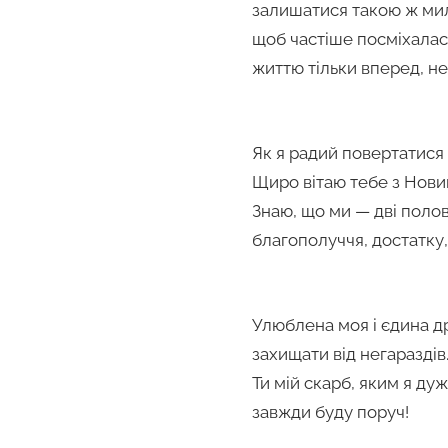
залишатися такою ж мило
щоб частіше посміхалася
життю тільки вперед, н
Як я радий повертатися
Щиро вітаю тебе з Нови
Знаю, що ми — дві поло
благополуччя, достатку, 
Улюблена моя і єдина д
захищати від негараздів
Ти мій скарб, яким я ду
завжди буду поруч!