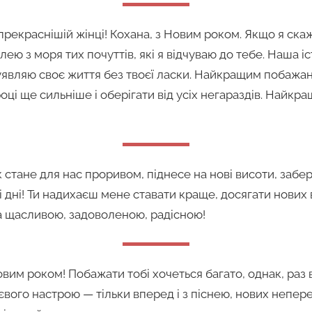
прекраснішій жінці! Кохана, з Новим роком. Якщо я ска
плею з моря тих почуттів, які я відчуваю до тебе. Наша і
 уявляю своє життя без твоєї ласки. Найкращим побажа
ці ще сильніше і оберігати від усіх негараздів. Найкр
к стане для нас проривом, піднесе на нові висоти, забер
і дні! Ти надихаєш мене ставати краще, досягати нових 
а щасливою, задоволеною, радісною!
им роком! Побажати тобі хочеться багато, однак, раз в
євого настрою — тільки вперед і з піснею, нових непе