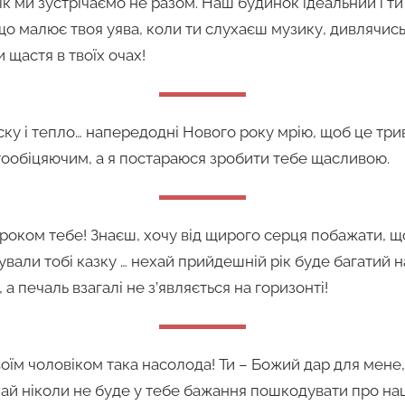
к ми зустрічаємо не разом. Наш будинок ідеальний і ти
що малює твоя уява, коли ти слухаєш музику, дивлячись
и щастя в твоїх очах!
аску і тепло… напередодні Нового року мрію, щоб це три
тообіцяючим, а я постараюся зробити тебе щасливою.
оком тебе! Знаєш, хочу від щирого серця побажати, що
ували тобі казку … нехай прийдешній рік буде багатий на
а печаль взагалі не з’являється на горизонті!
оїм чоловіком така насолода! Ти – Божий дар для мене, 
ай ніколи не буде у тебе бажання пошкодувати про наш