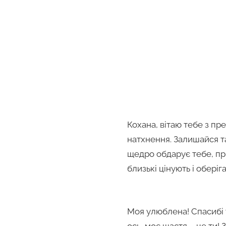
Кохана, вітаю тебе з пр
натхнення. Залишайся т
щедро обдарує тебе, при
близькі цінують і оберіг
Моя улюблена! Спасибі то
ось, моє щастя – це ти!