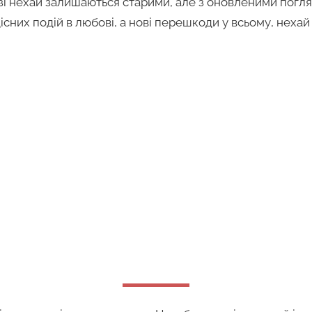
і нехай залишаються старими, але з оновленими погляда
дісних подій в любові, а нові перешкоди у всьому, нехай