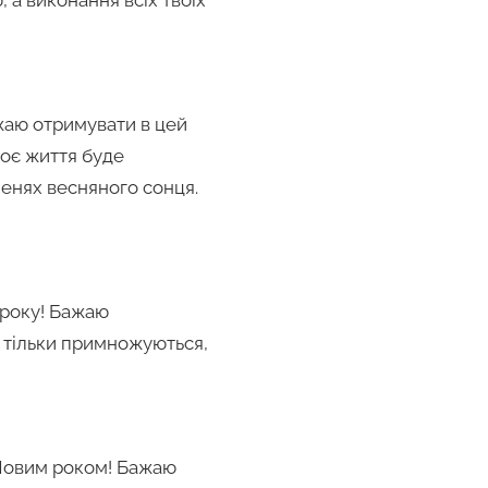
ажаю отримувати в цей
воє життя буде
менях весняного сонця.
 року! Бажаю
а тільки примножуються,
з Новим роком! Бажаю