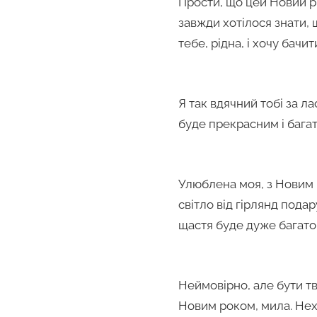
Прости, що цей Новий рі
завжди хотілося знати, 
тебе, рідна, і хочу бачит
Я так вдячний тобі за л
буде прекрасним і бага
Улюблена моя, з Новим р
світло від гірлянд подар
щастя буде дуже багато, 
Неймовірно, але бути тв
Новим роком, мила. Нех