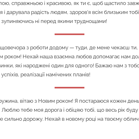
ю, справжньою і красивою, як ти є, щоб щастило завжд
 і дарувала радість людям, здоров’я всім близьким тоб
е зупиняючись ні перед якими труднощами!
 щовечора з роботи додому — туди, де мене чекаєш ти,
м роком! Нехай наша взаємна любов допомагає нам до
винки, які народжені один для одного! Бажаю нам з тоб
успіхів, реалізації намічених планів!
ружина, вітаю з Новим роком! Я постараюся кожен день
. Люблю тебе моя дорога і обіцяю тобі, що весь рік буд
же сильно дорожу. Нехай в новому році на твоєму обличч