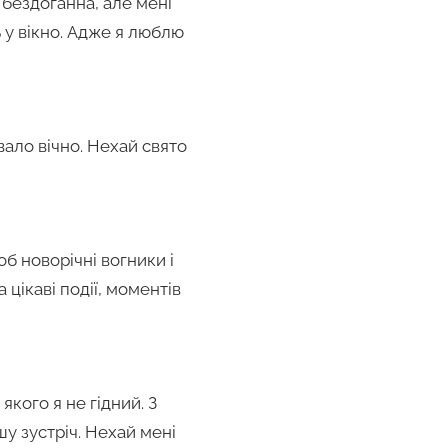
 бездоганна, але мені
 у вікно. Адже я люблю
вало вічно. Нехай свято
б новорічні вогники і
 цікаві події, моментів
якого я не гідний. З
у зустріч. Нехай мені