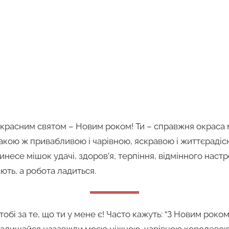
екрасним святом – Новим роком! Ти – справжня окраса 
акою ж привабливою і чарівною, яскравою і життєрадіс
несе мішок удачі, здоров’я, терпіння, відмінного настр
ають, а робота ладиться.
бі за те, що ти у мене є! Часто кажуть: “З Новим роком,
 Залишайся назавжди моєю ніжною, чарівною королевою,