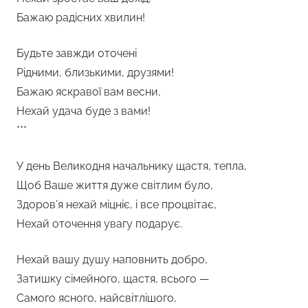
Бажаю радісних хвилин!
Будьте завжди оточені
Рідними, близькими, друзями!
Бажаю яскравої вам весни,
Нехай удача буде з вами!
***
У день Великодня начальнику щастя, тепла,
Щоб Ваше життя дуже світлим було,
Здоров’я нехай міцніє, і все процвітає,
Нехай оточення увагу подарує.
Нехай вашу душу наповнить добро,
Затишку сімейного, щастя, всього —
Самого ясного, найсвітлішого,