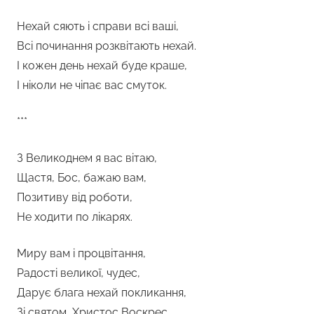
Нехай сяють і справи всі ваші,
Всі починання розквітають нехай.
І кожен день нехай буде краше,
І ніколи не чіпає вас смуток.
***
З Великоднем я вас вітаю,
Щастя, Бос, бажаю вам,
Позитиву від роботи,
Не ходити по лікарях.
Миру вам і процвітання,
Радості великої, чудес,
Дарує блага нехай покликання,
Зі святом, Христос Воскрес.