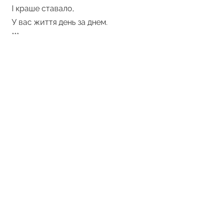
І краше ставало,
У вас життя день за днем.
***