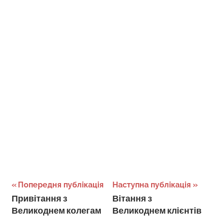
Навігація
Попередня публікація
Наступна публікація
Привітання з
Вітання з
записів
Великоднем колегам
Великоднем клієнтів