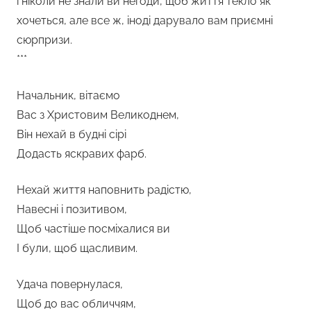
і ніколи не знали ви негоди, щоб життя текло як
хочеться, але все ж, іноді дарувало вам приємні
сюрпризи.
***
Начальник, вітаємо
Вас з Христовим Великоднем,
Він нехай в будні сірі
Додасть яскравих фарб.
Нехай життя наповнить радістю,
Навесні і позитивом,
Щоб частіше посміхалися ви
І були, щоб щасливим.
Удача повернулася,
Щоб до вас обличчям,