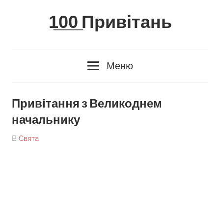
Skip
1̲0̲0̲ Привітань
to
content
Меню
Привітання з Великоднем
начальнику
On
By
В
Свята
tarick