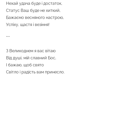
Нехай удача буде і достаток,
Статус Ваш буде не хиткий,
Бажаємо весняного настрою,
Успіху, щастя і везіння!
***
З Великоднем я вас вітаю
Від душі, мій славний Бос,
І бажаю, щоб свято
Світло і радість вам принесло.