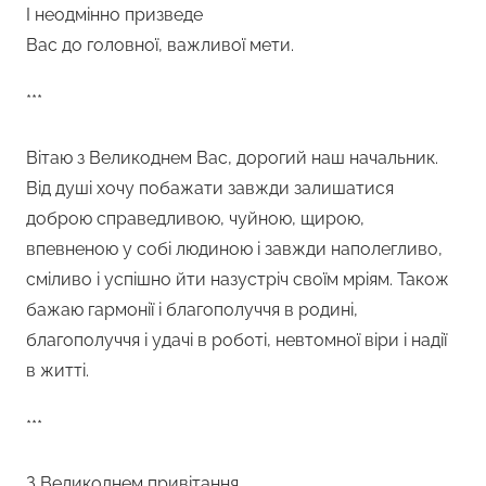
І неодмінно призведе
Вас до головної, важливої мети.
***
Вітаю з Великоднем Вас, дорогий наш начальник.
Від душі хочу побажати завжди залишатися
доброю справедливою, чуйною, щирою,
впевненою у собі людиною і завжди наполегливо,
сміливо і успішно йти назустріч своїм мріям. Також
бажаю гармонії і благополуччя в родині,
благополуччя і удачі в роботі, невтомної віри і надії
в житті.
***
З Великоднем привітання