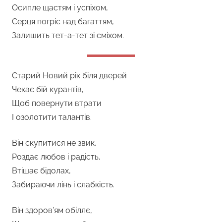
Осипле щастям і успіхом,
Серця погріє над багаттям,
Залишить тет-а-тет зі сміхом.
Старий Новий рік біля дверей
Чекає бій курантів,
Щоб повернути втрати
І озолотити талантів.
Він скупитися не звик,
Роздає любов і радість,
Втішає бідолах,
Забираючи лінь і слабкість.
Він здоров’ям обіллє,