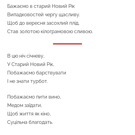
Бажаємо в старий Новий Рік
Випадковостей чергу щасливу.
Щоб до вересня засохлий плід,
Став золотою кілограмовою сливою.
В цю ніч січневу,
У Старий Новий Рік,
Побажаємо барствувати
І не знати турбот.
Побажаємо пити вино,
Медом заїдати,
Щоб життя як кіно,
Суцільна благодать.