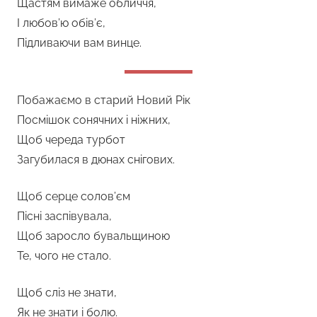
Щастям вимаже обличчя,
І любов’ю обів’є,
Підливаючи вам винце.
Побажаємо в старий Новий Рік
Посмішок сонячних і ніжних,
Щоб череда турбот
Загубилася в дюнах снігових.
Щоб серце солов’єм
Пісні заспівувала,
Щоб заросло бувальщиною
Те, чого не стало.
Щоб сліз не знати,
Як не знати і болю.