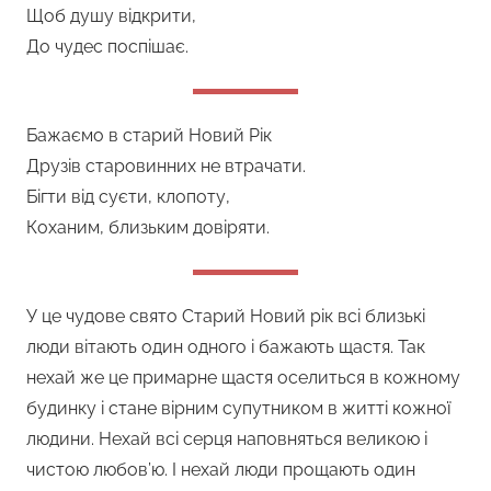
Щоб душу відкрити,
До чудес поспішає.
Бажаємо в старий Новий Рік
Друзів старовинних не втрачати.
Бігти від суєти, клопоту,
Коханим, близьким довіряти.
У це чудове свято Старий Новий рік всі близькі
люди вітають один одного і бажають щастя. Так
нехай же це примарне щастя оселиться в кожному
будинку і стане вірним супутником в житті кожної
людини. Нехай всі серця наповняться великою і
чистою любов’ю. І нехай люди прощають один