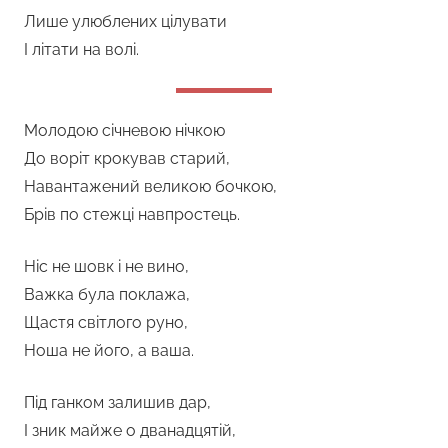
Лише улюблених цілувати
І літати на волі.
Молодою січневою нічкою
До воріт крокував старий,
Навантажений великою бочкою,
Брів по стежці навпростець.
Ніс не шовк і не вино,
Важка була поклажа,
Щастя світлого руно,
Ноша не його, а ваша.
Під ганком залишив дар,
І зник майже о дванадцятій,