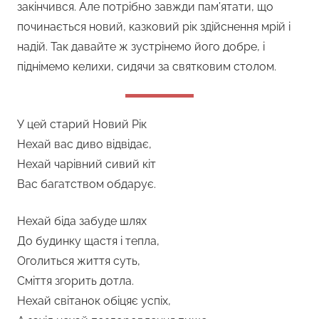
закінчився. Але потрібно завжди пам’ятати, що
починається новий, казковий рік здійснення мрій і
надій. Так давайте ж зустрінемо його добре, і
піднімемо келихи, сидячи за святковим столом.
У цей старий Новий Рік
Нехай вас диво відвідає,
Нехай чарівний сивий кіт
Вас багатством обдарує.
Нехай біда забуде шлях
До будинку щастя і тепла,
Оголиться життя суть,
Сміття згорить дотла.
Нехай світанок обіцяє успіх,