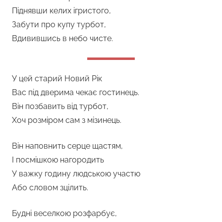
Піднявши келих ігристого,
Забути про купу турбот,
Вдивившись в небо чисте.
У цей старий Новий Рік
Вас під дверима чекає гостинець.
Він позбавить від турбот,
Хоч розміром сам з мізинець.
Він наповнить серце щастям,
І посмішкою нагородить
У важку годину людською участю
Або словом зцілить.
Будні веселкою розфарбує,