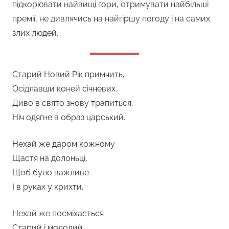
підкорювати найвищі гори, отримувати найбільші
премії, не дивлячись на найгіршу погоду і на самих
злих людей.
Старий Новий Рік примчить,
Осідлавши коней січневих.
Диво в свято знову трапиться,
Ніч одягне в образ царський.
Нехай же даром кожному
Щастя на долоньці,
Щоб було важливе
І в руках у крихти.
Нехай же посміхається
Старий і молодий,