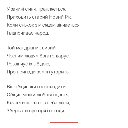
У зачині січня, трапляється,
Приходить старий Новий Рік.
Коли сніжок з місяцем вінчається,
І відпочиває народ.
Той мандрівник сивий
Чесним людям багато дарує.
Розвінчує їх з бідою,
Про принади земні гутарить.
Він обіцяє життя солодити,
Обіцяє мішки любові і щастя,
Клянеться злато з неба лити,
Зберігати від горя і негоди.