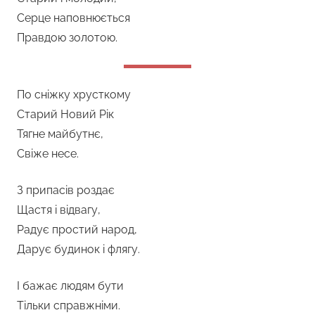
Серце наповнюється
Правдою золотою.
По сніжку хрусткому
Старий Новий Рік
Тягне майбутнє,
Свіже несе.
З припасів роздає
Щастя і відвагу,
Радує простий народ,
Дарує будинок і флягу.
І бажає людям бути
Тільки справжніми.