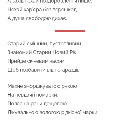
А захід нехай поздоровлення пише.
Нехай кар’єра без перешкод,
А душа свободою дихає.
Старий смішний, пустотливий,
Знайомий Старий Новий Рік
Прийде січневим часом,
Щоб позбавити від негараздів.
Махне зморшкуватою рукою
На невдачі і помарки.
Поллє на рани дощовою
Лікувальною вологою рідкісної марки.