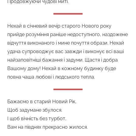
Продовжуючи чудові миті.
Нехай в січневий вечір старого Нового року
прийде розуміння раніше недоступного, наздожене
відчуття виконаного і мине почуття образи. Нехай
удача супроводжує вас завжди і виконує всі ваші
найзаповітніші бажання і задуми. Щастя і добра
Вашому дому! Нехай в кожному будинку буде
повна чаша любові і людського тепла.
Бажаємо в старий Новий Рік,
Щоб задумане збулося.
І щоб вічність без турбот,
Вам на півднях прекрасно жилося.