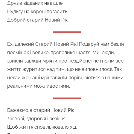
Друзів відданих надішле.
Нудьгу на корені погасить,
Добрий старий Новий Рік.
Ех, далекий Старий Новий Рік! Подаруй нам безліч
посмішок і велике-превелике щастя. Ми, люди,
звикли завжди мріяти про нездійсненне і потім все
життя журитися над тим, що не виповнилося. Так
нехай же наші мрії завжди порівнюються з нашими
реальними можливостями.
Бажаємо в старий Новий Рік
Любові, здоров’я і везіння.
Щоб життя сповільнювало хід,