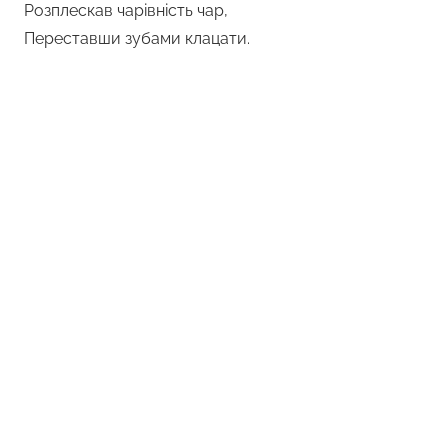
Розплескав чарівність чар,
Переставши зубами клацати.