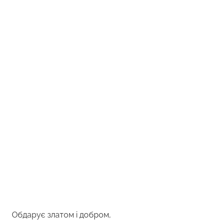
Обдарує златом і добром,