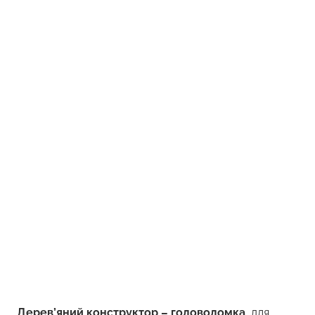
Дерев’яний конструктор – головоломка
, для