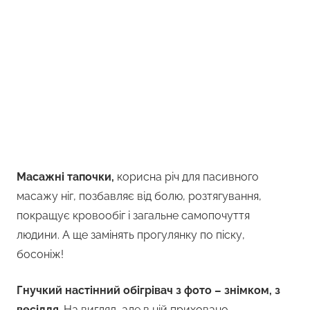
Масажні тапочки,
корисна річ для пасивного
масажу ніг, позбавляє від болю, розтягування,
покращує кровообіг і загальне самопочуття
людини. А ще замінять прогулянку по піску,
босоніж!
Гнучкий настінний обігрівач з фото – знімком, з
весілля
. На вигляд, але в ній приховано