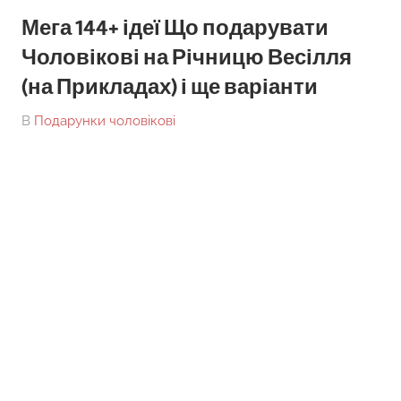
Мега 144+ ідеї Що подарувати
Чоловікові на Річницю Весілля
(на Прикладах) і ще варіанти
On
By
В
Подарунки чоловікові
tarick