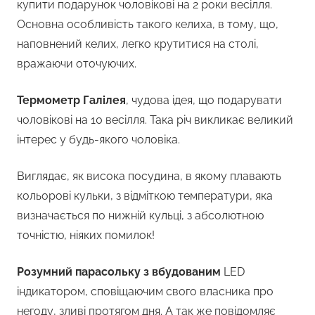
купити подарунок чоловікові на 2 роки весілля.
Основна особливість такого келиха, в тому, що,
наповнений келих, легко крутитися на столі,
вражаючи оточуючих.
Термометр Галілея
, чудова ідея, що подарувати
чоловікові на 10 весілля. Така річ викликає великий
інтерес у будь-якого чоловіка.
Виглядає, як висока посудина, в якому плавають
кольорові кульки, з відміткою температури, яка
визначається по нижній кульці, з абсолютною
точністю, ніяких помилок!
Розумний парасольку з вбудованим
LED
індикатором, сповіщаючим свого власника про
негоду, зливі протягом дня. А так же повідомляє