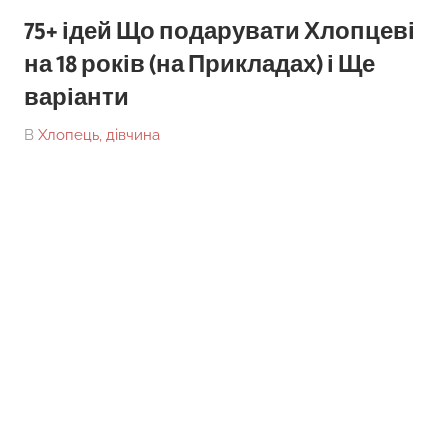
75+ ідей Що подарувати Хлопцеві
на 18 років (на Прикладах) і Ще
варіанти
On
By
В
Хлопець, дівчина
tarick