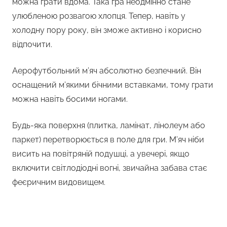
можна грати вдома. Така гра неодмінно стане
улюбленою розвагою хлопця. Тепер, навіть у
холодну пору року, він зможе активно і корисно
відпочити.
Аерофутбольний м’яч абсолютно безпечний. Він
оснащений м’якими бічними вставками, тому грати
можна навіть босими ногами.
Будь-яка поверхня (плитка, ламінат, лінолеум або
паркет) перетворюється в поле для гри. М’яч ніби
висить на повітряній подушці, а увечері, якщо
включити світлодіодні вогні, звичайна забава стає
феєричним видовищем.