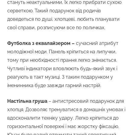
стануть неактуальними, їх легко прибрати сухою
серветкою. Такий подарунок від родичів
доведеться по душі, хлопцеві, любить планувати
свої справи, розписуючи все по поличках.
Футболка з еквалайзером –
сучасний атрибут
молодіжної моди. Панель кріпиться на липучки,
тому при необхідності прання легко знімається.
Чутливі індикатори вловлюють будь-який звук і
реагують в такт музиці. З таким подарунком у
іменинника буде завжди гарний настрій.
Настільна груша
– антистресовий подарунок для
хлопця. Дозволяє тренуватися в домашніх умовах і
вдосконалити техніку удару. Легко кріпиться до
горизонтальної поверхні і має жорстку фіксацію.
Юнак буде радий отримати такий спортивний