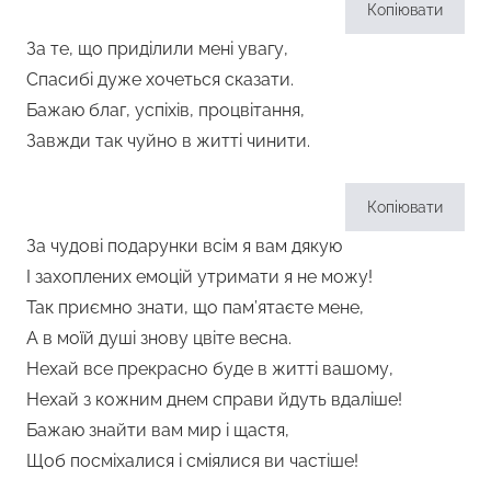
Копіювати
За те, що приділили мені увагу,
Спасибі дуже хочеться сказати.
Бажаю благ, успіхів, процвітання,
Завжди так чуйно в житті чинити.
Копіювати
За чудові подарунки всім я вам дякую
І захоплених емоцій утримати я не можу!
Так приємно знати, що пам’ятаєте мене,
А в моїй душі знову цвіте весна.
Нехай все прекрасно буде в житті вашому,
Нехай з кожним днем справи йдуть вдаліше!
Бажаю знайти вам мир і щастя,
Щоб посміхалися і сміялися ви частіше!