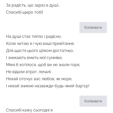
За радість, що зараз в душі…
Спасибі щиро тобі!
Копіювати
На душі стає тепло і радісно,
Коли читаю я і чую ваші привітання.
Для щастя цього цілком достатньо,
І зникають вмить мої сумніви.
Мені б хотілося, щоб ви не знали горя,
Не відали втрат, печалі.
Нехай оточує вас любов, як море,
І нехай зникне назавжди будь-який бар’єр!
Копіювати
Спасибі кажу сьогодні я