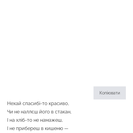
Копіювати
Нехай спасибі-то красиво,
Чи не наллєш його в стакан,
І на хліб-то не намажеш,
І не прибереш в кишеню —