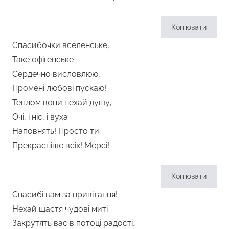
Копіювати
Спасибочки вселенське,
Таке офігенське
Сердечно висловлюю,
Промені любові пускаю!
Теплом вони нехай душу,
Очі, і ніс, і вуха
Наповнять! Просто ти
Прекрасніше всіх! Мерсі!
Копіювати
Спасибі вам за привітання!
Нехай щастя чудові миті
Закрутять вас в потоці радості,