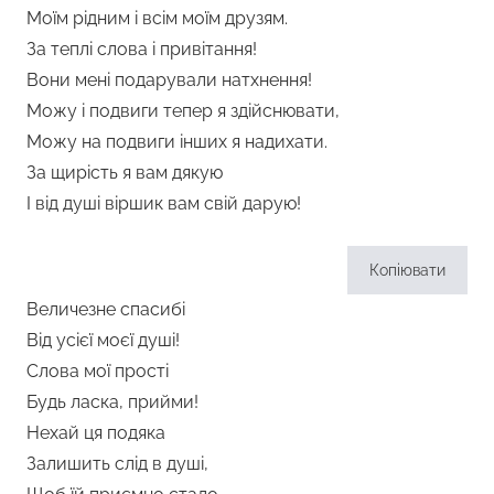
Моїм рідним і всім моїм друзям.
За теплі слова і привітання!
Вони мені подарували натхнення!
Можу і подвиги тепер я здійснювати,
Можу на подвиги інших я надихати.
За щирість я вам дякую
І від душі віршик вам свій дарую!
Копіювати
Величезне спасибі
Від усієї моєї душі!
Слова мої прості
Будь ласка, прийми!
Нехай ця подяка
Залишить слід в душі,