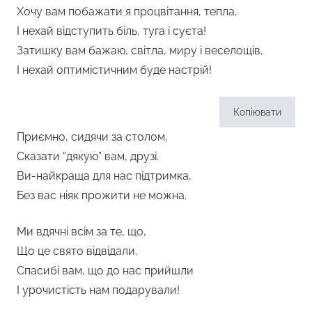
Хочу вам побажати я процвітання, тепла,
І нехай відступить біль, туга і суєта!
Затишку вам бажаю, світла, миру і веселощів,
І нехай оптимістичним буде настрій!
Копіювати
Приємно, сидячи за столом,
Сказати “дякую” вам, друзі.
Ви-найкраща для нас підтримка,
Без вас ніяк прожити не можна.
Ми вдячні всім за те, що,
Що це свято відвідали.
Спасибі вам, що до нас прийшли
І урочистість нам подарували!