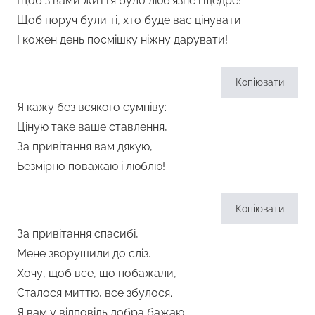
Щоб з вами життя було люб’язне і щедре!
Щоб поруч були ті, хто буде вас цінувати
І кожен день посмішку ніжну дарувати!
Копіювати
Я кажу без всякого сумніву:
Ціную таке ваше ставлення,
За привітання вам дякую,
Безмірно поважаю і люблю!
Копіювати
За привітання спасибі,
Мене зворушили до сліз.
Хочу, щоб все, що побажали,
Сталося миттю, все збулося.
Я вам у відповідь добра бажаю,