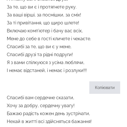
За те, що ви є і протягнете руку.
За ваші вірші, за посмішки, за сміх!
За ті привітання, що щиро шлете!
Включаю комп’ютер і бачу вас всіх,
Мене до себе в гості кличете і чекаєте.
Спасибі за те, що ви є у мене,
Спасибі друзі та рідні подруги!
Я з вами спілкуюся з усіма люблячи,
І немає відстаней, і немає і розлуки!!!
Копіювати
Спасибі вам сердечне сказати,
Хочу за добру, сердечну увагу!
Бажаю радість кожен день зустрічати,
Нехай в житті всі здійсняться бажання!