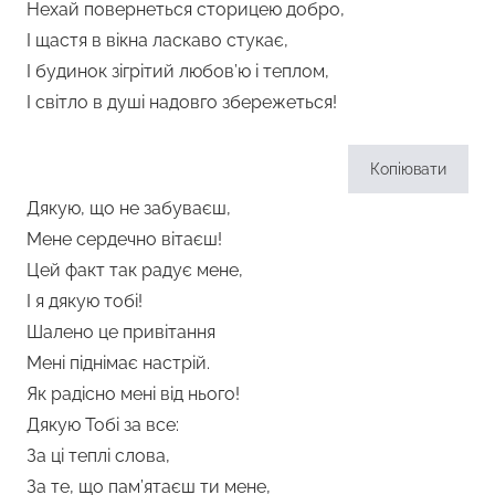
Нехай повернеться сторицею добро,
І щастя в вікна ласкаво стукає,
І будинок зігрітий любов’ю і теплом,
І світло в душі надовго збережеться!
Копіювати
Дякую, що не забуваєш,
Мене сердечно вітаєш!
Цей факт так радує мене,
І я дякую тобі!
Шалено це привітання
Мені піднімає настрій.
Як радісно мені від нього!
Дякую Тобі за все:
За ці теплі слова,
За те, що пам’ятаєш ти мене,