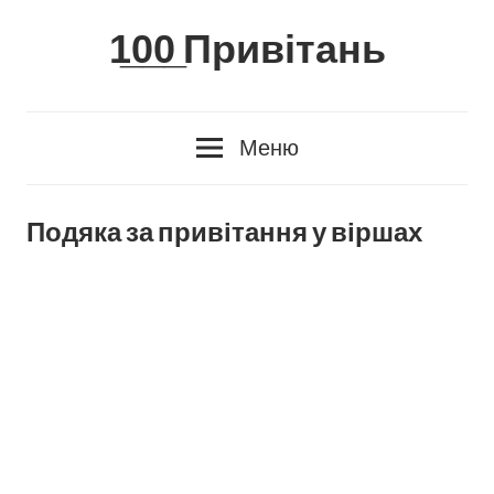
Skip
1̲0̲0̲ Привітань
to
content
Меню
Подяка за привітання у віршах