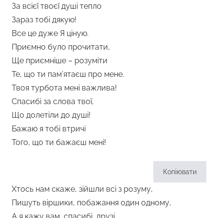
За всієї твоєї душі тепло
Зараз тобі дякую!
Все це дуже Я ціную.
Приємно було прочитати,
Ще приємніше – розуміти
Те, що ти пам’ятаєш про мене.
Твоя турбота мені важлива!
Спасибі за слова твої,
Що долетіли до душі!
Бажаю я тобі втричі
Того, що ти бажаєш мені!
Копіювати
Хтось нам скаже, зійшли всі з розуму,
Пишуть віршики, побажання один одному,
А я кажу вам, спасибі, друзі,