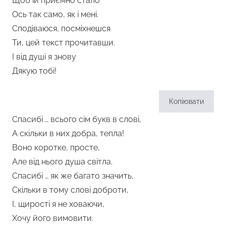
Щоб їй приємно стало
Ось так само, як і мені.
Сподіваюся, посміхнешся
Ти, цей текст прочитавши.
І від душі я знову
Дякую тобі!
Копіювати
Спасибі … всього сім букв в слові,
А скільки в них добра, тепла!
Воно коротке, просте,
Але від нього душа світла.
Спасибі … як же багато значить,
Скільки в тому слові доброти,
І, щирості я не ховаючи,
Хочу його вимовити.