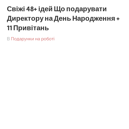
Свіжі 48+ ідей Що подарувати
Директору на День Народження +
11 Привітань
On
By
В
Подарунки на роботі
tarick