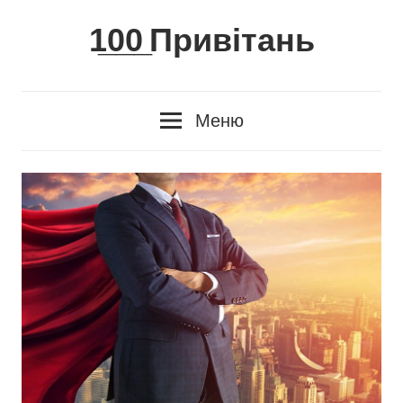
Skip
1̲0̲0̲ Привітань
to
content
Меню