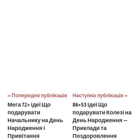
Навігація
Попередня публікація
Наступна публікація
Мега 72+ ідеї Що
86+53 ідеї Що
записів
подарувати
подарувати Колезі на
Начальнику на День
День Народження —
Народження і
Приклади та
Привітання
Поздоровлення