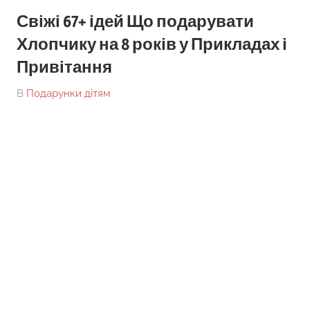
Свіжі 67+ ідей Що подарувати
Хлопчику на 8 років у Прикладах і
Привітання
On
By
В
Подарунки дітям
tarick