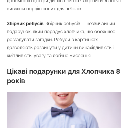
допомогою цієї гри дитина зможе закріпити знання і
вивчити порцію нових для неї слів.
Збірник ребусів
. Збірник ребусів — незвичайний
подарунок, який порадує хлопчика, що обожнює
розгадувати загадки. Ребуси в картинках
дозволяють розвинути у дитини винахідливість і
кмітливість, увагу та логічне мислення.
Цікаві подарунки для Хлопчика 8
років