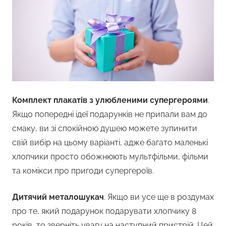
Комплект плакатів з улюбленими супергероями
.
Якщо попередні ідеї подарунків не припали вам до
смаку, ви зі спокійною душею можете зупинити
свій вибір на цьому варіанті, адже багато маленькі
хлопчики просто обожнюють мультфільми, фільми
та комікси про пригоди супергероїв.
Дитячий металошукач
. Якщо ви усе ще в роздумах
про те, який подарунок подарувати хлопчику 8
років, то зверніть увагу на наступний пристрій. Цей