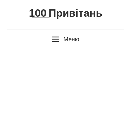
Skip
1̲0̲0̲ Привітань
to
content
Меню