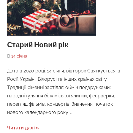
Старий Новий рік
On
By
В
14 січня
tarick
Дата в 2020 році: 14 січня, вівторок Святкується: в
Росії, Україні, Білорусі та інших країнах світу
Традиції: сімейні застілля; обмін подарунками;
народні гуляння біля міської ялинки; феєрверки;
перегляд фільмів, концертів. Значення: початок
нового календарного року …
Читати далі