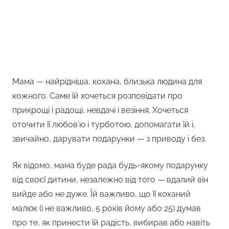
Мама — найрідніша, кохана, близька людина для
кожного. Саме їй хочеться розповідати про
прикрощі і радощі, невдачі і везіння. Хочеться
оточити її любов’ю і турботою, допомагати їй і,
звичайно, дарувати подарунки — з приводу і без.
Як відомо, мама буде рада будь-якому подарунку
від своєї дитини, незалежно від того — вдалий він
вийде або не дуже. Їй важливо, що її коханий
малюк (і не важливо, 5 років йому або 25) думав
про те, як принести їй радість, вибирав або навіть