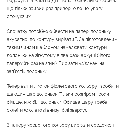
подарувати мамі на ДН. Вона незвичайної форми,
що тільки зайвий раз приверне до неї увагу
оточуючих.
Спочатку потрібно обвести на папері долоньку і
акуратно, по контуру вирізати її. За підготовленим
таким чином шаблоном намалювати контури
долоньки на зігнутому в два рази аркуші білого
паперу (як раз на згині). Вирізати «з’єднані на
зап’ясті» долоньки.
Тепер взяти листок фіолетового кольору і зробити
ще один шар долоньок. Тільки розміром трохи
більше, ніж білі долоньки. Обидва шару треба
склеїти (фіолетові внизу, білі зверху).
З паперу червоного кольору вирізати сердечко і