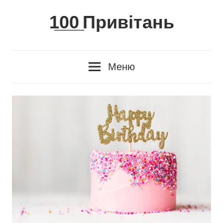
Skip
1̲0̲0̲ Привітань
to
content
Меню