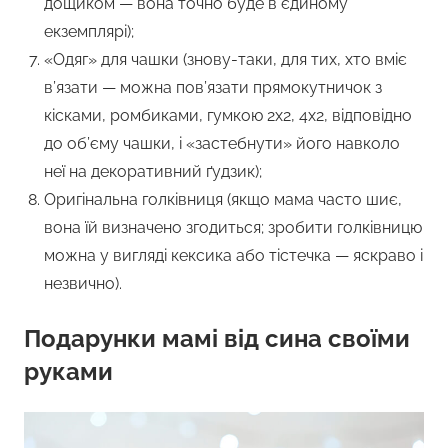
дощиком — вона точно буде в єдиному
екземплярі);
«Одяг» для чашки (знову-таки, для тих, хто вміє
в’язати — можна пов’язати прямокутничок з
кісками, ромбиками, гумкою 2х2, 4х2, відповідно
до об’єму чашки, і «застебнути» його навколо
неї на декоративний ґудзик);
Оригінальна голківниця (якщо мама часто шиє,
вона їй визначено згодиться; зробити голківницю
можна у вигляді кексика або тістечка — яскраво і
незвично).
Подарунки мамі від сина своїми
руками