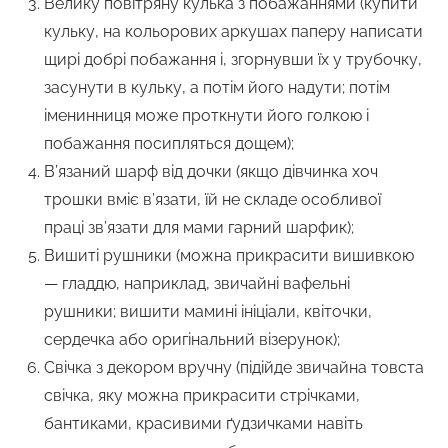
Велику повітряну кулька з побажаннями (купити
кульку, на кольорових аркушах паперу написати
щирі добрі побажання і, згорнувши їх у трубочку,
засунути в кульку, а потім його надути; потім
іменинниця може проткнути його голкою і
побажання посипляться дощем);
В’язаний шарф від дочки (якщо дівчинка хоч
трошки вміє в’язати, їй не складе особливої
праці зв’язати для мами гарний шарфик);
Вишиті рушники (можна прикрасити вишивкою
— гладдю, наприклад, звичайні вафельні
рушники; вишити мамині ініціали, квіточки,
сердечка або оригінальний візерунок);
Свічка з декором вручну (підійде звичайна товста
свічка, яку можна прикрасити стрічками,
бантиками, красивими ґудзичками навіть