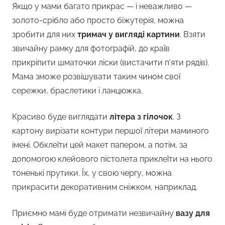
Якщо у мами багато прикрас — і неважливо —
золото-срібло або просто біжутерія, можна
зробити для них
тримач у вигляді картини
. Взяти
звичайну рамку для фотографій, до країв
прикріпити шматочки ліски (вистачити п’яти рядів).
Мама зможе розвішувати таким чином свої
сережки, браслетики і ланцюжка.
Красиво буде виглядати
літера з гілочок
. З
картону вирізати контури першої літери маминого
імені. Обклеїти цей макет папером, а потім, за
допомогою клейового пістолета приклеїти на нього
тоненькі прутики. Їх, у свою чергу, можна
прикрасити декоративним сніжком, наприклад.
Приємно мамі буде отримати незвичайну
вазу для