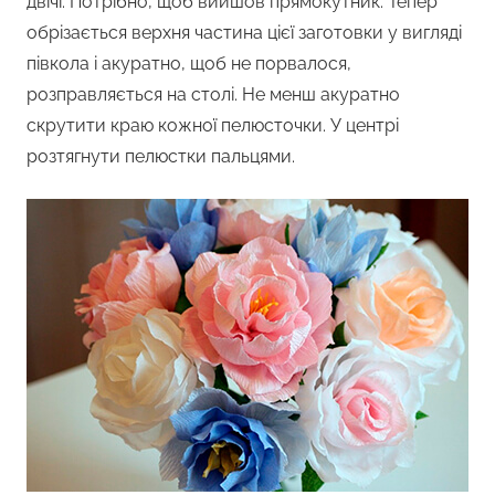
двічі. Потрібно, щоб вийшов прямокутник. Тепер
обрізається верхня частина цієї заготовки у вигляді
півкола і акуратно, щоб не порвалося,
розправляється на столі. Не менш акуратно
скрутити краю кожної пелюсточки. У центрі
розтягнути пелюстки пальцями.