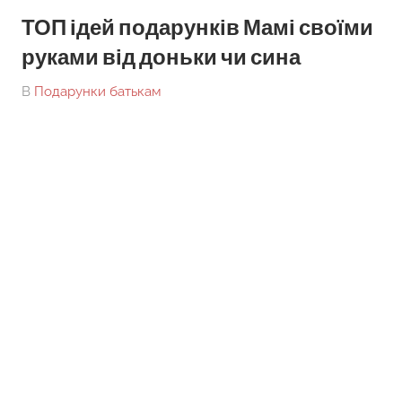
ТОП ідей подарунків Мамі своїми
руками від доньки чи сина
On
By
В
Подарунки батькам
tarick