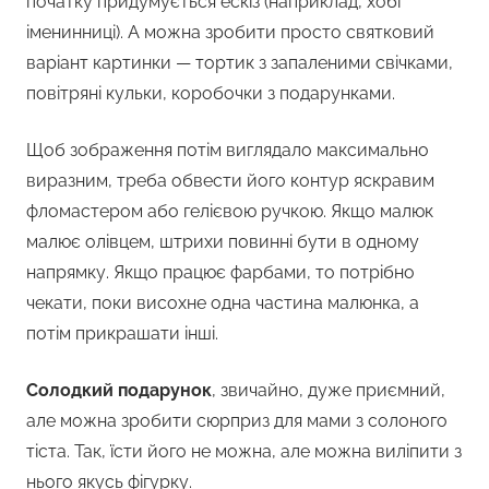
початку придумується ескіз (наприклад, хобі
іменинниці). А можна зробити просто святковий
варіант картинки — тортик з запаленими свічками,
повітряні кульки, коробочки з подарунками.
Щоб зображення потім виглядало максимально
виразним, треба обвести його контур яскравим
фломастером або гелієвою ручкою. Якщо малюк
малює олівцем, штрихи повинні бути в одному
напрямку. Якщо працює фарбами, то потрібно
чекати, поки висохне одна частина малюнка, а
потім прикрашати інші.
Солодкий подарунок
, звичайно, дуже приємний,
але можна зробити сюрприз для мами з солоного
тіста. Так, їсти його не можна, але можна виліпити з
нього якусь фігурку.