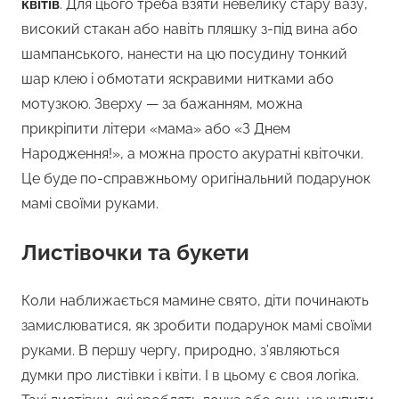
квітів
. Для цього треба взяти невелику стару вазу,
високий стакан або навіть пляшку з-під вина або
шампанського, нанести на цю посудину тонкий
шар клею і обмотати яскравими нитками або
мотузкою. Зверху — за бажанням, можна
прикріпити літери «мама» або «З Днем
Народження!», а можна просто акуратні квіточки.
Це буде по-справжньому оригінальний подарунок
мамі своїми руками.
Листівочки та букети
Коли наближається мамине свято, діти починають
замислюватися, як зробити подарунок мамі своїми
руками. В першу чергу, природно, з’являються
думки про листівки і квіти. І в цьому є своя логіка.