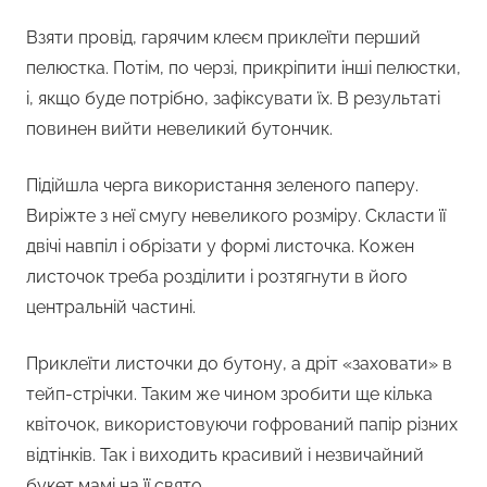
Взяти провід, гарячим клеєм приклеїти перший
пелюстка. Потім, по черзі, прикріпити інші пелюстки,
і, якщо буде потрібно, зафіксувати їх. В результаті
повинен вийти невеликий бутончик.
Підійшла черга використання зеленого паперу.
Виріжте з неї смугу невеликого розміру. Скласти її
двічі навпіл і обрізати у формі листочка. Кожен
листочок треба розділити і розтягнути в його
центральній частині.
Приклеїти листочки до бутону, а дріт «заховати» в
тейп-стрічки. Таким же чином зробити ще кілька
квіточок, використовуючи гофрований папір різних
відтінків. Так і виходить красивий і незвичайний
букет мамі на її свято.