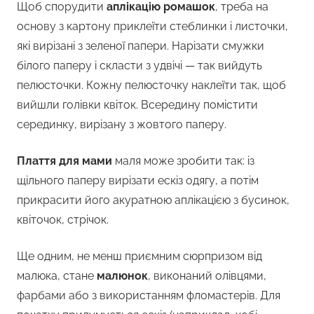
Щоб спорудити
аплікацію ромашок
, треба на
основу з картону приклеїти стеблинки і листочки,
які вирізані з зеленої папери. Нарізати смужки
білого паперу і скласти з удвічі — так вийдуть
пелюсточки. Кожну пелюсточку наклеїти так, щоб
вийшли голівки квіток. Всередину помістити
серединку, вирізану з жовтого паперу.
Плаття для мами
маля може зробити так: із
щільного паперу вирізати ескіз одягу, а потім
прикрасити його акуратною аплікацією з бусинок,
квіточок, стрічок.
Ще одним, не менш приємним сюрпризом від
малюка, стане
малюнок
, виконаний олівцями,
фарбами або з використанням фломастерів. Для