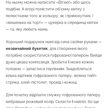
На ньому можна написати «Вітаю!» або щось
подібне. А вгорі помістити об’ємну квітку з
пелюстками того ж кольору, як і прямокутник. І
«вишенька на торт» — цукерка в серединці квітки
— та, яку любить мама.
Хороший подарунок мамі від сина своїми руками —
незвичайний букетик
, для створення якого
потрібно скористатися гофрованої папером. Вийде
дуже цікава композиція. Зробити її може кожен,
головне — запастися терпінням. Знадобляться:
кілька відтінків гофрованого паперу, зелена тейп-
стрічка, клей-пістолет, провід і ножиці.
Для початку відрізати смужку гофрованого паперу,
вибравши рожевий колір. Скласти її навпіл, бо ще