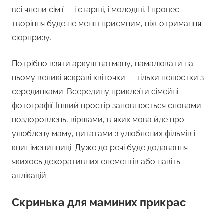
всі члени сім’ї — і старші, і молодші. І процес
творіння буде не менш приємним, ніж отримання
сюрпризу.
Потрібно взяти аркуш ватману, намалювати на
ньому великі яскраві квіточки — тільки пелюстки з
серединками. Всередину приклеїти сімейні
фотографії. Інший простір заповнюється словами
поздоровлень, віршами, в яких мова йде про
улюблену маму, цитатами з улюблених фільмів і
книг іменинниці. Дуже до речі буде додавання
якихось декоративних елементів або навіть
аплікацій.
Скринька для маминих прикрас