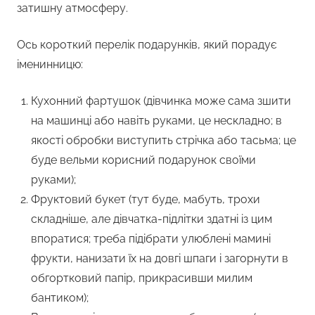
затишну атмосферу.
Ось короткий перелік подарунків, який порадує
іменинницю:
Кухонний фартушок (дівчинка може сама зшити
на машинці або навіть руками, це нескладно; в
якості обробки виступить стрічка або тасьма; це
буде вельми корисний подарунок своїми
руками);
Фруктовий букет (тут буде, мабуть, трохи
складніше, але дівчатка-підлітки здатні із цим
впоратися; треба підібрати улюблені мамині
фрукти, нанизати їх на довгі шпаги і загорнути в
обгортковий папір, прикрасивши милим
бантиком);