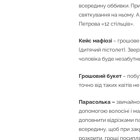
всередину оббивки. При
святкування на ньому. А
Петрова «12 стільців».
Кейс мафіозі
– грошове 
(дитячий пістолет). Зве
чоловіка буде незабутн
Грошовий букет
– побут
точно від таких квітів не
Парасолька –
звичайно 
допомогою волосіні і ма
доповнити відрізками п
всередину, щоб при зак
розкрити, гроші посипл