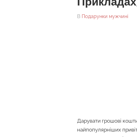
Прикладах
On
By
В
Подарунки мужчині
tarick
Дарувати грошові кошти 
найпопулярніших привіт