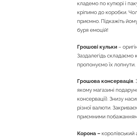
кладемо по купюрі і па
кріпимо до коробки. Чол
приємно. Підкажіть йому
буря емоцій!
Грошові кульки
– оригін
Заздалегідь складаємо 
пропонуємо їх лопнути
Грошова консервація
.
якому магазині подарун
консервації). Знизу на
різної валюти. Закрива
приємними побажанням
Корона –
королівський 