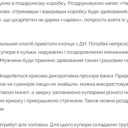
куємо в подарункову коробку. Роздруковуємо напис «Ча
овік, отримавши і відкривши коробку буде здивований, 
, що шкарпетки не дарма «чарівні», попросіть взяти їх у
альний спосіб привітати хлопця з ДН. Потрібні непрозорі
купюри в кульки, надуваємо і поздоровляємо іменинник
. Мужчини буде приємно здивований таким грошовим с
 Знадобиться красива декоративна прозора банка. Прид
ків чи сувенірів (якщо не знайшли, можна використову
сипаємо монет, а зверху заповнюємо купюрами різного н
ємо кришку і прикрашаємо стрічками. Також можна розд
и.
атрибут для чоловіка. Для цього купюри складаємо тру