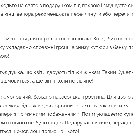
ходьте на свято з подарунком під пахвою і змушуєте си
 в кінці вечора рекомендуєте переглянути або перечита
привітання для справжнього чоловіка. Знадобиться чор
рху укладаємо справжні гроші, а знизу купюри з банку п
ьою!
ує думка, що квіти дарують тільки жінкам. Такий букет
 відмовиться, а ще він ніколи не зів’яне!
ж, чоловічий, бажано парасолька-тростина. Для цього 
леньких відрізків двостороннього скотчу закріпити куп
апери з приємними побажаннями. Потім укладаємо купю
ритті нічого не було видно. Подарувавши його, порадьт
яться, немов дощ прямо на нього!