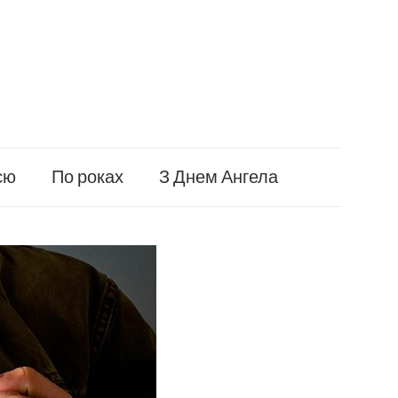
єю
По роках
З Днем Ангела