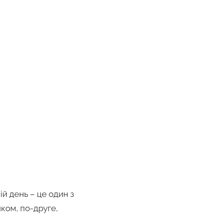
й день – це один з
ком, по-друге,