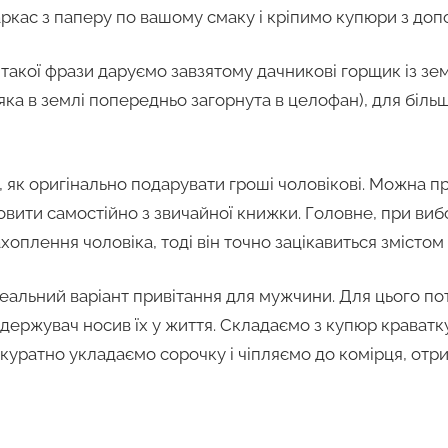
ркас з паперу по вашому смаку і кріпимо купюри з доп
 такої фрази даруємо завзятому дачникові горщик із зе
 яка в землі попередньо загорнута в целофан), для біл
в, як оригінально подарувати гроші чоловікові. Можна п
овити самостійно з звичайної книжки. Головне, при виб
хоплення чоловіка, тоді він точно зацікавиться змістом 
деальний варіант привітання для мужчини. Для цього по
держувач носив їх у життя. Складаємо з купюр краватку,
куратно укладаємо сорочку і чіпляємо до комірця, отр