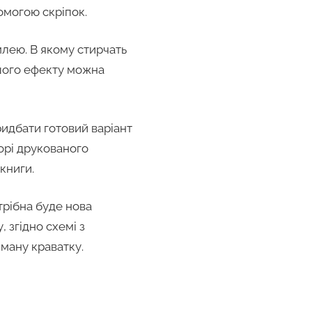
омогою скріпок.
млею. В якому стирчать
ьшого ефекту можна
ридбати готовий варіант
орі друкованого
книги.
трібна буде нова
 згідно схемі з
иману краватку.