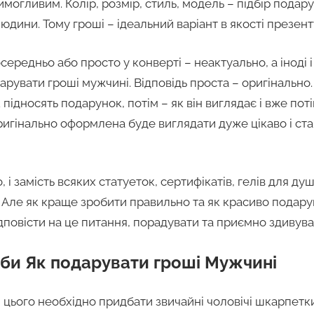
огливим. Колір, розмір, стиль, модель – підбір подар
дини. Тому гроші – ідеальний варіант в якості презент
ередньо або просто у конверті – неактуально, а іноді і
арувати гроші мужчині. Відповідь проста – оригінально
 підносять подарунок, потім – як він виглядає і вже пот
оригінально оформлена буде виглядати дуже цікаво і с
і замість всяких статуеток, сертифікатів, гелів для душ
 Але як краще зробити правильно та як красиво подару
дповісти на це питання, порадувати та приємно здивува
оби Як подарувати гроші Мужчині
я цього необхідно придбати звичайні чоловічі шкарпетк