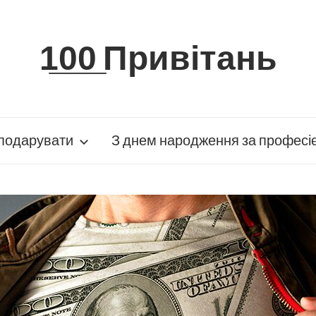
1̲0̲0̲ Привітань
подарувати
З днем народження за професі