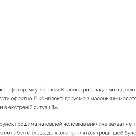
жню фоторамку зі склом. Красиво розкладаємо під нею 
ядати ефектно. В комплекті даруємо з маленьким молото
 в екстреній ситуації!».
рунок грошима на ювілей чоловіків викличе захват не т
ого потрібен стілець, до якого кріпляться гроші, щоб бу