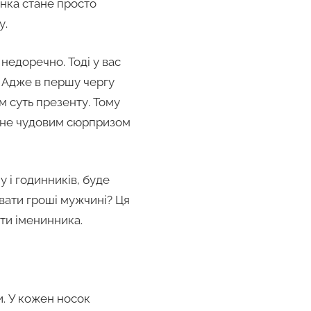
унка стане просто
у.
 недоречно. Тоді у вас
. Адже в першу чергу
ім суть презенту. Тому
тане чудовим сюрпризом
у і годинників, буде
вати гроші мужчині? Ця
ти іменинника.
и. У кожен носок