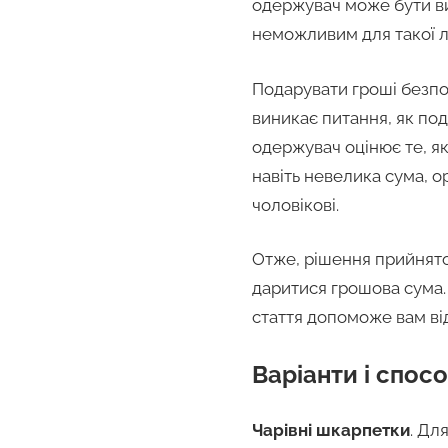
одержувач може бути вим
неможливим для такої лю
Подарувати гроші безпос
виникає питання, як под
одержувач оцінює те, як
навіть невелика сума, 
чоловікові.
Отже, рішення прийнято, 
даритися грошова сума.
стаття допоможе вам ві
Варіанти і спос
Чарівні шкарпетки
. Дл