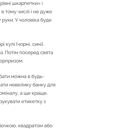
рівні шкарпетки» і
в тому числі і не дуже
 руки. У чоловіка буде
 кулі (чорні, сині).
а. Потім посеред свята
юрпризом.
бати можна в будь-
вати невелику банку для
оміналу, а ще краще,
рукувати етикетку з
бочкою, квадратом або