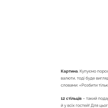
Картина
. Купуємо поро
валюти, тоді буде вигл
словами: «Розбити тільки
12 стільців
– такий пода
й у всіх гостей! Для ць