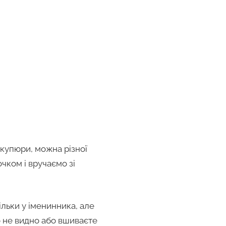
купюри, можна різної
чком і вручаємо зі
ільки у іменинника, але
ло не видно або вшиваєте