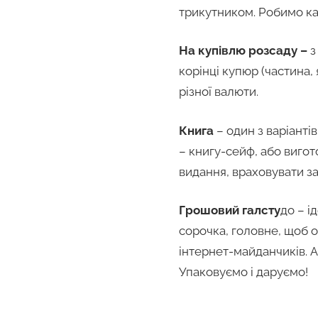
трикутником. Робимо ка
На купівлю розсаду –
з
корінці купюр (частина,
різної валюти.
Книга
– один з варіанті
– книгу-сейф, або вигот
видання, враховувати за
Грошовий галсту
до – і
сорочка, головне, щоб о
інтернет-майданчиків. А
Упаковуємо і даруємо!