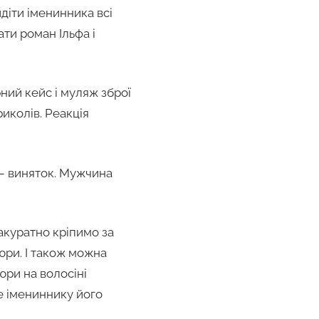
діти іменинника всі
ти роман Ільфа і
ний кейс і муляж зброї
риколів. Реакція
 – виняток. Мужчина
акуратно кріпимо за
юри. І також можна
ри на волосіні
е імениннику його