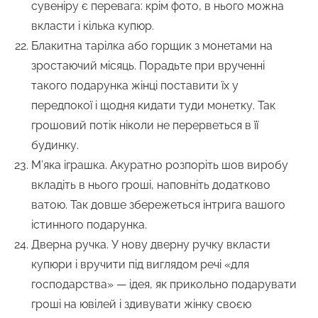
сувеніру є перевага: крім фото, в нього можна
вкласти і кілька купюр.
Блакитна тарілка або горщик з монетами на
зростаючий місяць. Порадьте при врученні
такого подарунка жінці поставити їх у
передпокої і щодня кидати туди монетку. Так
грошовий потік ніколи не перерветься в її
будинку.
М’яка іграшка. Акуратно розпоріть шов виробу
вкладіть в нього гроші, наповніть додатково
ватою. Так довше збережеться інтрига вашого
істинного подарунка.
Дверна ручка. У нову дверну ручку вкласти
купюри і вручити під виглядом речі «для
господарства» — ідея, як прикольно подарувати
гроші на ювілей і здивувати жінку своєю