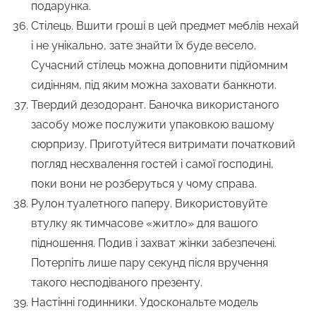
подарунка.
Стілець. Вшити гроші в цей предмет меблів нехай
і не унікально, зате знайти їх буде весело.
Сучасний стілець можна доповнити підйомним
сидінням, під яким можна заховати банкноти.
Твердий дезодорант. Баночка використаного
засобу може послужити упаковкою вашому
сюрпризу. Приготуйтеся витримати початковий
погляд несхвалення гостей і самої господині,
поки вони не розберуться у чому справа.
Рулон туалетного паперу. Використовуйте
втулку як тимчасове «житло» для вашого
підношення. Подив і захват жінки забезпечені.
Потерпіть лише пару секунд після вручення
такого несподіваного презенту.
Настінні годинники. Удоскональте модель