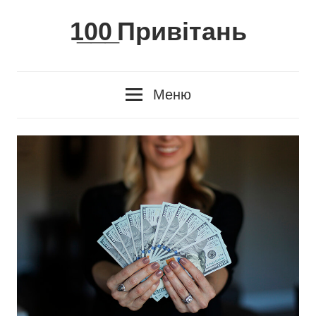
Skip
1̲0̲0̲ Привітань
to
content
Меню