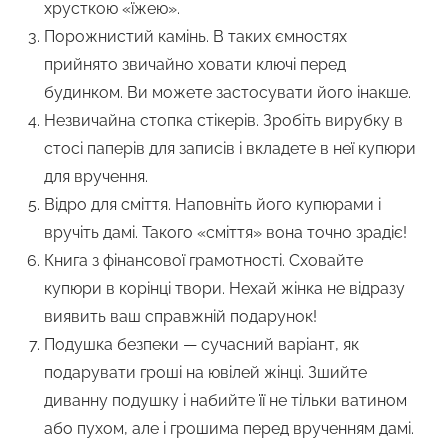
хрусткою «їжею».
Порожнистий камінь. В таких ємностях
прийнято звичайно ховати ключі перед
будинком. Ви можете застосувати його інакше.
Незвичайна стопка стікерів. Зробіть вирубку в
стосі паперів для записів і вкладете в неї купюри
для вручення.
Відро для сміття. Наповніть його купюрами і
вручіть дамі. Такого «сміття» вона точно зрадіє!
Книга з фінансової грамотності. Сховайте
купюри в корінці твори. Нехай жінка не відразу
виявить ваш справжній подарунок!
Подушка безпеки — сучасний варіант, як
подарувати гроші на ювілей жінці. Зшийте
диванну подушку і набийте її не тільки ватином
або пухом, але і грошима перед врученням дамі.