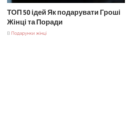
ТОП 50 ідей Як подарувати Гроші
Жінці та Поради
On
By
В
Подарунки жінці
tarick