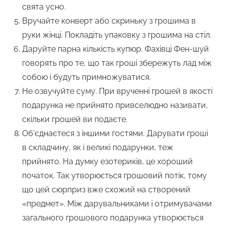
свята усно.
Вручайте конверт або скриньку з грошима в
руки жінці. Покладіть упаковку з грошима на стіл.
Даруйте парна кількість купюр. Фахівці Фен-шуй
говорять про те, що так гроші збережуть лад між
собою і будуть примножуватися.
Не озвучуйте суму. При врученні грошей в якості
подарунка не прийнято привселюдно називати,
скільки грошей ви подаєте.
Об’єднаєтеся з іншими гостями. Дарувати гроші
в складчину, як і великі подарунки, теж
прийнято. На думку езотериків, це хороший
початок. Так утворюється грошовий потік, тому
що цей сюрприз вже схожий на створений
«предмет». Між дарувальниками і отримувачами
загального грошового подарунка утворюється