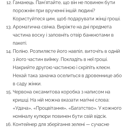
Гаманець. Пам’ятайте, що він не повинен бути
порожнім при врученні іншій людині?
Користуйтеся цим, щоб подарувати жінці гроші.
Ароматична свічка. Виріжте на дні предмета
частина воску і заповніть отвір банкнотами в
пакеті.
Поліно. Розпиляєте його навпіл, виточіть в одній
з його частин виїмку. Покладіть в неї гроші.
Накрийте другою частиною і скріпіть клеєм.
Нехай така заначка оселиться в дровеннице або
в саду жінки.
Червона оксамитова коробка з написом на
кришці. На ній можна вказати магічні слова:
«Удача», «Процвітання», «Багатство». У кожного
номіналу купюри повинен бути свій відсік.
Контейнер для зберігання зелені — сучасне