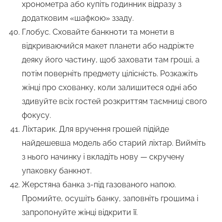
хронометра або купіть годинник відразу з
додатковим «шафкою» ззаду.
Глобус. Сховайте банкноти та монети в
відкриваючийся макет планети або надріжте
деяку його частину, щоб заховати там гроші, а
потім поверніть предмету цілісність. Розкажіть
жінці про схованку, коли залишитеся одні або
здивуйте всіх гостей розкриттям таємниці свого
фокусу.
Ліхтарик. Для вручення грошей підійде
найдешевша модель або старий ліхтар. Вийміть
з нього начинку і вкладіть нову — скручену
упаковку банкнот.
Жерстяна банка з-під газованого напою.
Промийте, осушіть банку, заповніть грошима і
запропонуйте жінці відкрити її.