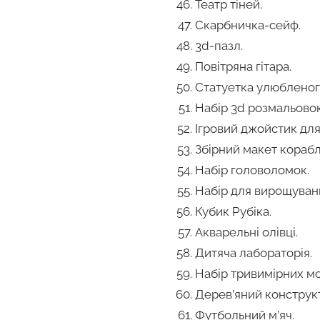
Театр тіней.
Скарбничка-сейф.
3d-пазл.
Повітряна гітара.
Статуетка улюбленого
Набір 3d розмальовок
Ігровий джойстик дл
Збірний макет корабл
Набір головоломок.
Набір для вирощуванн
Кубик Рубіка.
Акварельні олівці.
Дитяча лабораторія.
Набір тривимірних мо
Дерев’яний конструк
Футбольний м’яч.