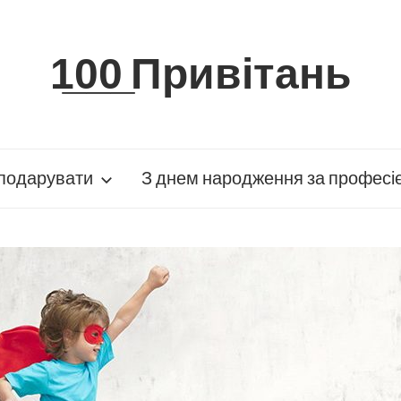
1̲0̲0̲ Привітань
подарувати
З днем народження за професі