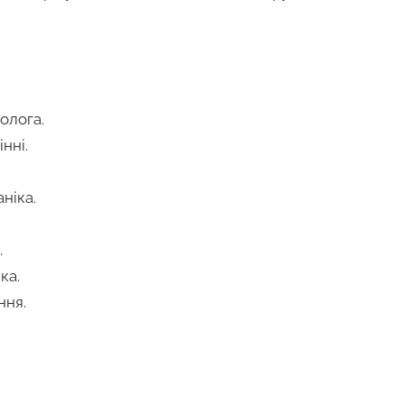
.
олога.
нні.
ніка.
.
ка.
ння.