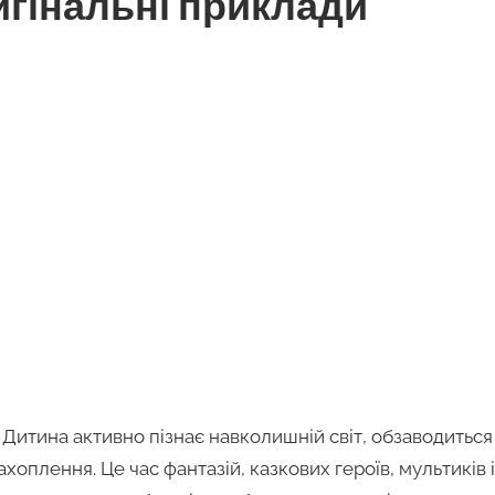
игінальні приклади
к! Дитина активно пізнає навколишній світ, обзаводитьс
ахоплення. Це час фантазій, казкових героїв, мультиків і