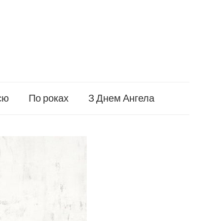
єю
По роках
З Днем Ангела