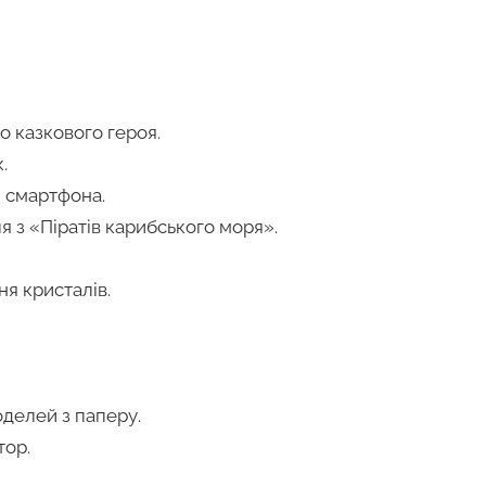
 казкового героя.
.
я смартфона.
я з «Піратів карибського моря».
я кристалів.
делей з паперу.
тор.