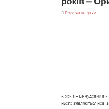
років — Ор
On
By
В
Подарунки дітям
tarick
5 років – це чудовий ві
нього з’являються нові з