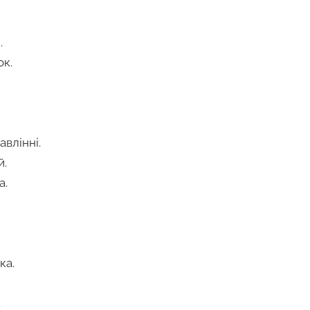
.
к.
влінні.
й.
а.
ка.
.