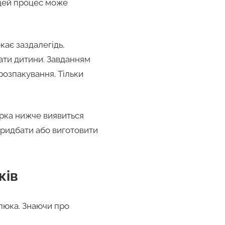
 цей процес може
кає заздалегідь,
ати дитини. Завданням
 розпакування. Тільки
ірка нижче виявиться
 придбати або виготовити
ків
алюка. Знаючи про