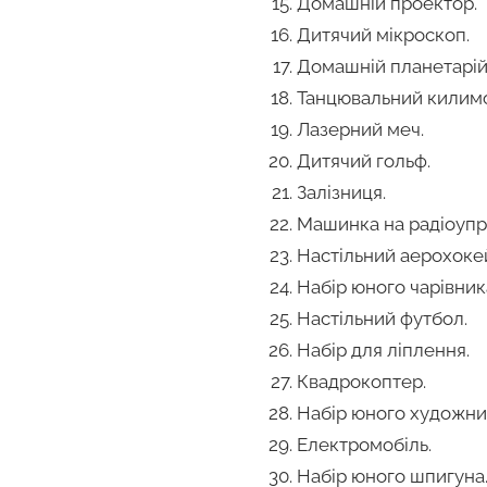
Домашній проектор.
Дитячий мікроскоп.
Домашній планетарій
Танцювальний килимо
Лазерний меч.
Дитячий гольф.
Залізниця.
Машинка на радіоупра
Настільний аерохоке
Набір юного чарівник
Настільний футбол.
Набір для ліплення.
Квадрокоптер.
Набір юного художни
Електромобіль.
Набір юного шпигуна