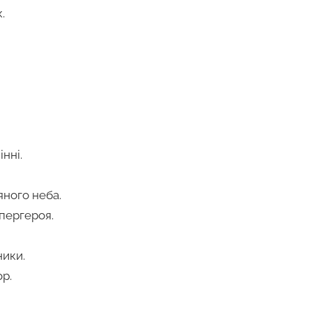
.
нні.
яного неба.
пергероя.
ники.
р.