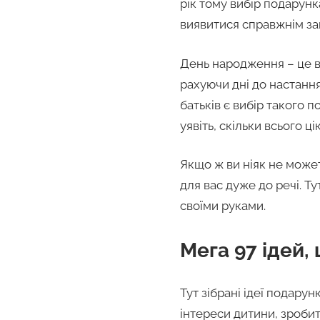
рік тому вибір подарунк
виявитися справжнім за
День народження – це ва
рахуючи дні до настанн
батьків є вибір такого 
уявіть, скільки всього ц
Якщо ж ви ніяк не может
для вас дуже до речі. Т
своїми руками.
Мега 97 ідей,
Тут зібрані ідеї подарун
інтереси дитини, зробит