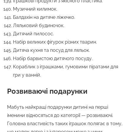
Іграшкові продукти з якісного пластика.
Музичний килимок.
Балдахін на дитяче ліжечко.
Ляльковий будиночок.
Дитячий пилосос.
Набір великих фігурок різних тварин.
Дитяча кухня та посуд для ляльок.
Набір барвистою дитячого посуду.
Кораблик з іграшками, гумовими піратами для
гри у ванній.
Розвиваючі подарунки
Мабуть найкращі подарунки дитині на перші
іменини відносяться до категорії — розвиваючі.
Головна властивість таких іграшок полягає в тому,
що малюк легко і з інтересом може з ними