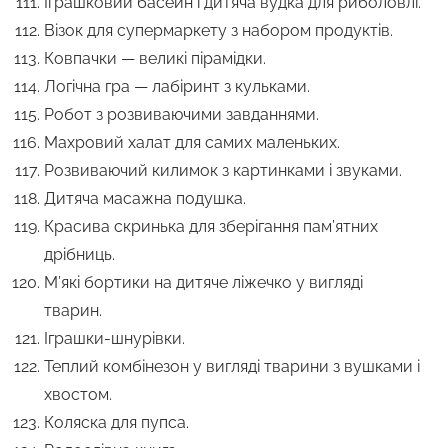
Іграшковий басейн і дитяча вудка для риболовлі.
Візок для супермаркету з набором продуктів.
Ковпачки — великі пірамідки.
Логічна гра — лабіринт з кульками.
Робот з розвиваючими завданнями.
Махровий халат для самих маленьких.
Розвиваючий килимок з картинками і звуками.
Дитяча масажна подушка.
Красива скринька для зберігання пам’ятних
дрібниць.
М’які бортики на дитяче ліжечко у вигляді
тварин.
Іграшки-шнурівки.
Теплий комбінезон у вигляді тварини з вушками і
хвостом.
Коляска для пупса.