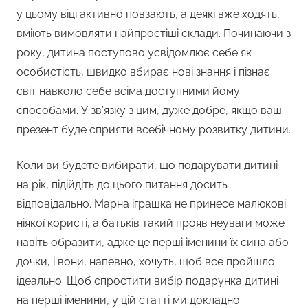
у цьому віці активно повзають, а деякі вже ходять,
вміють вимовляти найпростіші склади. Починаючи з
року, дитина поступово усвідомлює себе як
особистість, швидко вбирає нові знання і пізнає
світ навколо себе всіма доступними йому
способами. У зв’язку з цим, дуже добре, якщо ваш
презент буде сприяти всебічному розвитку дитини.
Коли ви будете вибирати, що подарувати дитині
на рік, підійдіть до цього питання досить
відповідально. Марна іграшка не принесе малюкові
ніякої користі, а батьків такий прояв неуваги може
навіть образити, адже це перші іменини їх сина або
дочки, і вони, напевно, хочуть, щоб все пройшло
ідеально. Щоб спростити вибір подарунка дитині
на перші іменини, у цій статті ми докладно