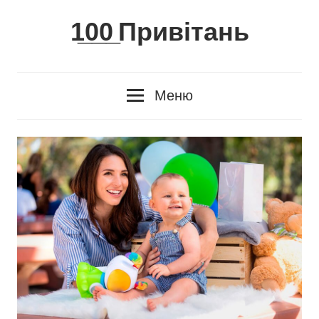
Skip
1̲0̲0̲ Привітань
to
content
Меню