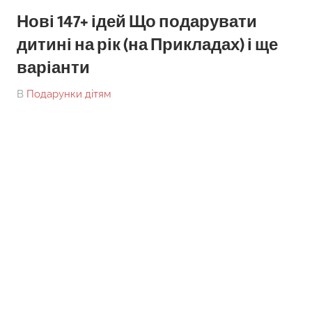
Нові 147+ ідей Що подарувати
дитині на рік (на Прикладах) і ще
варіанти
On
By
В
Подарунки дітям
tarick