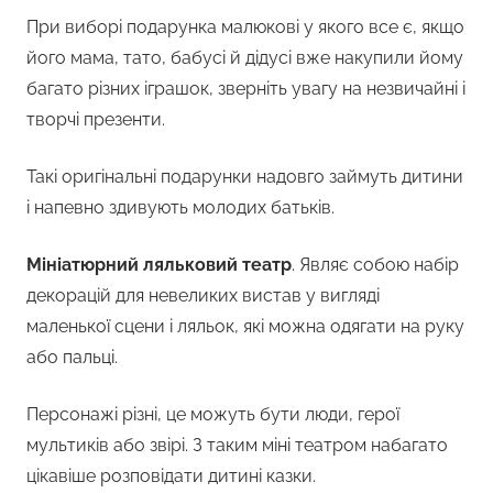
При виборі подарунка малюкові у якого все є, якщо
його мама, тато, бабусі й дідусі вже накупили йому
багато різних іграшок, зверніть увагу на незвичайні і
творчі презенти.
Такі оригінальні подарунки надовго займуть дитини
і напевно здивують молодих батьків.
Мініатюрний ляльковий театр
. Являє собою набір
декорацій для невеликих вистав у вигляді
маленької сцени і ляльок, які можна одягати на руку
або пальці.
Персонажі різні, це можуть бути люди, герої
мультиків або звірі. З таким міні театром набагато
цікавіше розповідати дитині казки.