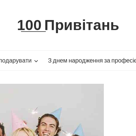
1̲0̲0̲ Привітань
подарувати
З днем народження за професі