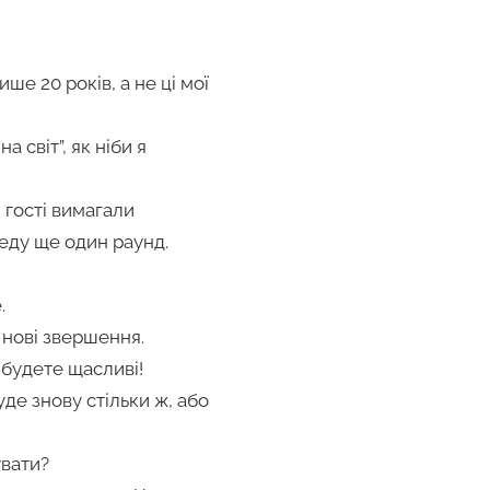
ше 20 років, а не ці мої
а світ”, як ніби я
 гості вимагали
еду ще один раунд.
.
а нові звершення.
 будете щасливі!
уде знову стільки ж, або
увати?