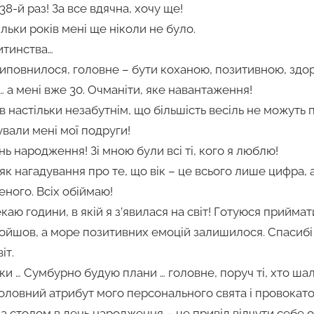
8-й раз! За все вдячна, хочу ще!
ьки років мені ще ніколи не було.
итинства…
 виповнилося, головне – бути коханою, позитивною, здо
… а мені вже 30. Очманіти, яке навантаження!
в настільки незабутнім, що більшість весіль не можуть
ували мені мої подруги!
ь народження! Зі мною були всі ті, кого я люблю!
як нагадування про те, що вік – це всього лише цифра, 
еного. Всіх обіймаю!
каю години, в якій я з’явилася на світ! Готуюся прийма
шов, а море позитивних емоцій залишилося. Спасибі в
іт.
ки … Сумбурно будую плани … головне, поруч ті, хто ша
головний атрибут мого персонального свята і провокатор
за столом в день народження – це привід відчути себ