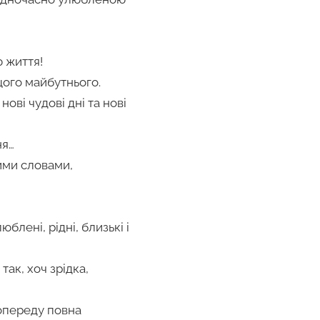
 життя!
щого майбутнього.
нові чудові дні та нові
ня…
лими словами,
блені, рідні, близькі і
так, хоч зрідка,
попереду повна