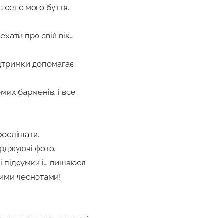
є сенс мого буття.
ехати про свій вік…
підтримки допомагає
мих барменів, і все
рослішати.
ерджуючі фото.
і підсумки і… пишаюся
ими чеснотами!