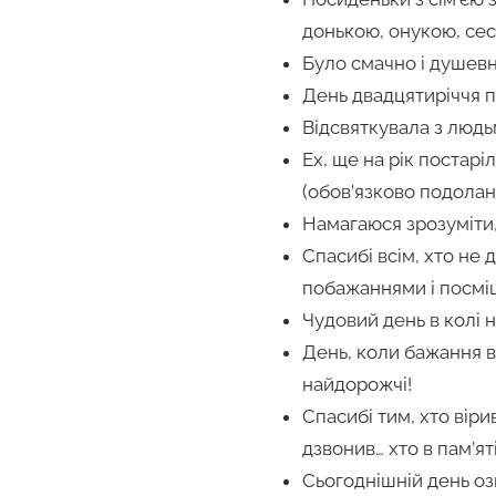
донькою, онукою, сес
Було смачно і душевн
День двадцятиріччя п
Відсвяткувала з людь
Ех, ще на рік постаріл
(обов’язково подолан
Намагаюся зрозуміти,
Спасибі всім, хто не
побажаннями і посмі
Чудовий день в колі 
День, коли бажання вт
найдорожчі!
Спасибі тим, хто вірив
дзвонив… хто в пам’ят
Сьогоднішній день оз