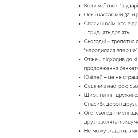
Коли мої гості “в уда
Ось і настав мій 32-й 
Спасибі всім, хто від
… тридцять дев’ять.
Сьогодні – трепетна да
“народилася вперше”.
Отже … підходив до к
продовження банкету 
Ювілей – це не страшн
Судячи з настрою сьо
Щирі, теплі і дружні 
Спасибі, дорогі друзі
Ого, сьогодні мені вд
друзі зволять придум
Не можу згадати, з як