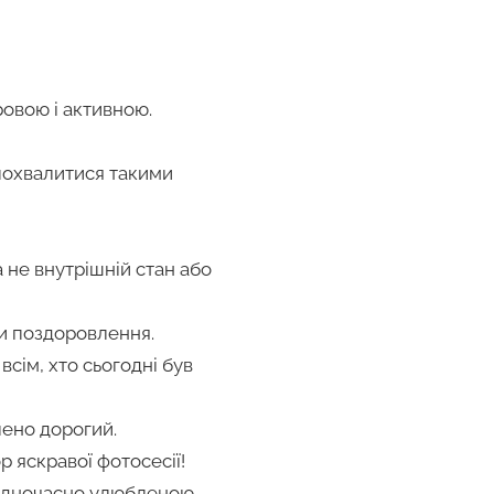
ровою і активною.
 похвалитися такими
а не внутрішній стан або
ти поздоровлення.
сім, хто сьогодні був
лено дорогий.
 яскравої фотосесії!
е одночасно улюбленою