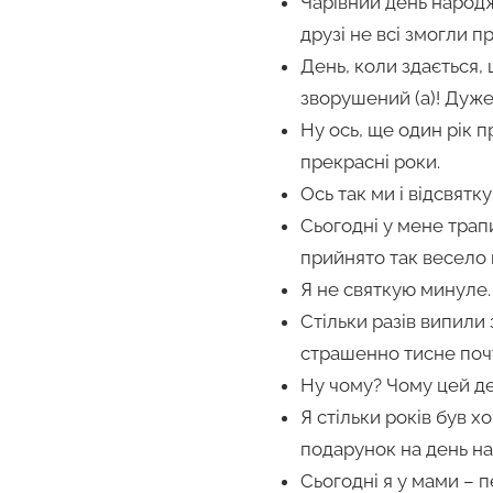
Чарівний день народж
друзі не всі змогли п
День, коли здається, 
зворушений (а)! Дуже
Ну ось, ще один рік 
прекрасні роки.
Ось так ми і відсвятк
Сьогодні у мене трап
прийнято так весело 
Я не святкую минуле. 
Стільки разів випили 
страшенно тисне почу
Ну чому? Чому цей де
Я стільки років був 
подарунок на день н
Сьогодні я у мами – п