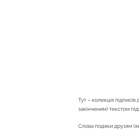
tarick
Тут – колекція підписів
закінченим) текстом під
Слова подяки друзям (я