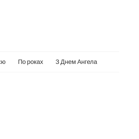
єю
По роках
З Днем Ангела