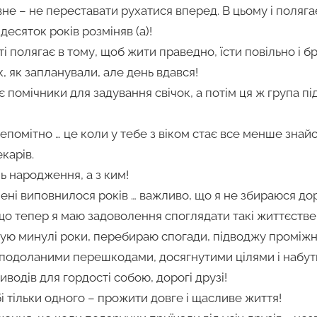
не – не переставати рухатися вперед. В цьому і поляга
десяток років розміняв (а)!
 полягає в тому, щоб жити праведно, їсти повільно і бр
, як запланували, але день вдався!
є помічники для задування свічок, а потім ця ж група 
епомітно … це коли у тебе з віком стає все менше знайо
карів.
ь народження, а з ким!
ені виповнилося років … важливо, що я не збираюся до
е, що тепер я маю задоволення споглядати такі життєств
вую минулі роки, перебираю спогади, підводжу проміжн
подоланими перешкодами, досягнутими цілями і набут
водів для гордості собою, дорогі друзі!
і тільки одного – прожити довге і щасливе життя!