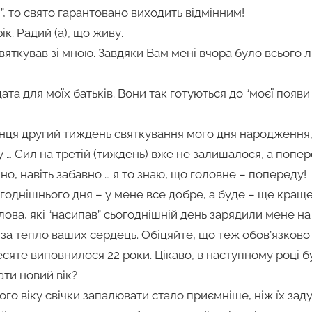
рі”, то свято гарантовано виходить відмінним!
рік. Радий (а), що живу.
святкував зі мною. Завдяки Вам мені вчора було всього ли
та для моїх батьків. Вони так готуються до “моєї появи н
інця другий тиждень святкування мого дня народження,
… Сил на третій (тиждень) вже не залишалося, а попер
о, навіть забавно … я то знаю, що головне – попереду!
годнішнього дня – у мене все добре, а буде – ще краще
слова, які “насипав” сьогоднішній день зарядили мене н
, за тепло ваших сердець. Обіцяйте, що теж обов’язково
есяте виповнилося 22 роки. Цікаво, в наступному році б
ати новий вік?
ого віку свічки запалювати стало приємніше, ніж їх зад