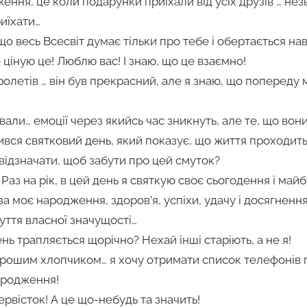
ення, це коли подарунки приїхали від усіх друзів … нез
риїхати…
що весь Всесвіт думає тільки про тебе і обертається н
 ціную це! Люблю вас! І знаю, що це взаємно!
пролетів … він був прекрасний, але я знаю, що попереду
ували… емоції через якийсь час зникнуть, але те, що во
ився святковий день, який показує, що життя проходить
відзначати, щоб забути про цей смуток?
Раз на рік, в цей день я святкую своє сьогодення і майб
за моє народження, здоров’я, успіхи, удачу і досягненн
ття власної значущості…
нь трапляється щорічно? Нехай інші старіють, а не я!
хорошим хлопчиком… я хочу отримати список телефонів 
ародження!
ервісток! А це що-небудь та значить!