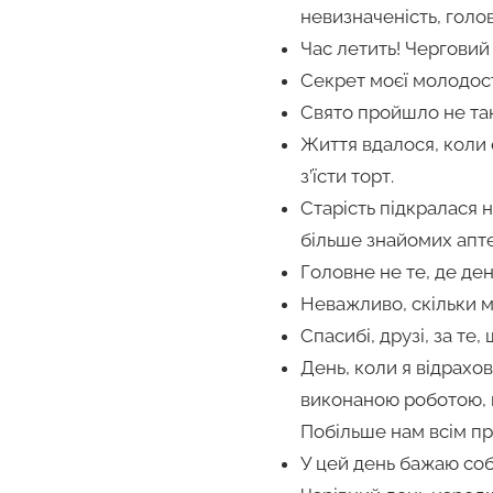
невизначеність, голов
Час летить! Черговий 
Секрет моєї молодості
Свято пройшло не так
Життя вдалося, коли 
з’їсти торт.
Старість підкралася н
більше знайомих апте
Головне не те, де ден
Неважливо, скільки м
Спасибі, друзі, за т
День, коли я відрахо
виконаною роботою, 
Побільше нам всім при
У цей день бажаю соб