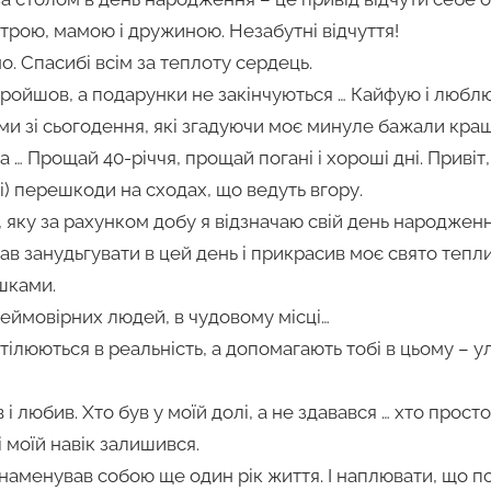
трою, мамою і дружиною. Незабутні відчуття!
о. Спасибі всім за теплоту сердець.
ройшов, а подарунки не закінчуються … Кайфую і люблю
ми зі сьогодення, які згадуючи моє минуле бажали кра
а … Прощай 40-річчя, прощай погані і хороші дні. Привіт, 
і) перешкоди на сходах, що ведуть вгору.
 яку за рахунком добу я відзначаю свій день народжен
 дав занудьгувати в цей день і прикрасив моє свято теп
шками.
неймовірних людей, в чудовому місці…
ілюються в реальність, а допомагають тобі в цьому – улю
 і любив. Хто був у моїй долі, а не здавався … хто просто 
і моїй навік залишився.
наменував собою ще один рік життя. І наплювати, що 