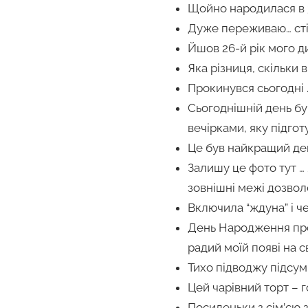
Щойно народилася в 3
Дуже переживаю… стіл
Йшов 26-й рік мого д
Яка різниця, скільки
Прокинувся сьогодні 
Сьогоднішній день бу
вечірками, яку підгот
Це був найкращий ден
Залишу це фото тут … 
зовнішні межі дозвол
Включила “ждуна” і че
День Народження прой
радий моїй появі на св
Тихо підводжу підсум
Цей чарівний торт – 
Посиденьки з сім’єю 