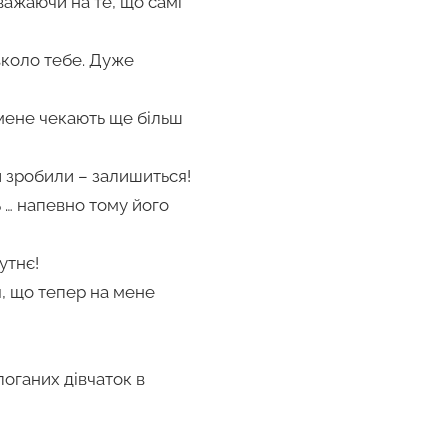
важаючи на те, що самі
авколо тебе. Дуже
 мене чекають ще більш
ни зробили – залишиться!
 … напевно тому його
утнє!
я, що тепер на мене
поганих дівчаток в