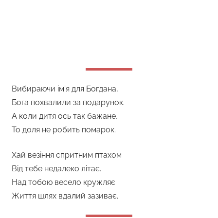
Вибираючи ім’я для Богдана,
Бога похвалили за подарунок.
А коли дитя ось так бажане,
То доля не робить помарок.
Хай везіння спритним птахом
Від тебе недалеко літає.
Над тобою весело кружляє
Життя шлях вдалий зазиває.