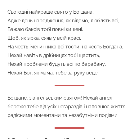
Сьогодні найкраще свято у Богдана,
Адже день народження, як відомо, люблять всі,
Бажаю баксів тобі повні кишені,
Щоб, як зірка, сяяв у всій красі.
На честь іменинника всі тости, на честь Богдана,
Нехай навіть в дрібницях тобі щастить,
Нехай проблеми будуть всі по барабану,
Нехай Бог, як мама, тебе за руку веде.
Богдане, з ангельським святом! Нехай ангел
береже тебе від усіх негараздів і наповнює життя
радісними моментами та незабутніми подіями.