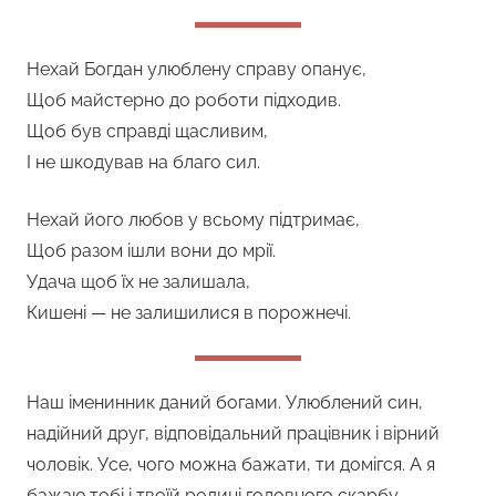
Нехай Богдан улюблену справу опанує,
Щоб майстерно до роботи підходив.
Щоб був справді щасливим,
І не шкодував на благо сил.
Нехай його любов у всьому підтримає,
Щоб разом ішли вони до мрії.
Удача щоб їх не залишала,
Кишені — не залишилися в порожнечі.
Наш іменинник даний богами. Улюблений син,
надійний друг, відповідальний працівник і вірний
чоловік. Усе, чого можна бажати, ти домігся. А я
бажаю тобі і твоїй родині головного скарбу —