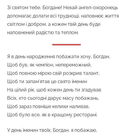
Зі святом тебе, Богдане! Нехай ангел-охоронець
допомагає долати всі труднощі, наповнює життя
світлом і добром, а кожен твій день буде
наповнений радістю та теплом.
Я в день народження побажати хочу, Богдан,
Щоб був, як чемпіон, непереможний,
Щоб повною мірою свій розкрив талант,
Щоб ти запам’ятав це свято іменин
На цілий рік, щоб кожен день ти згадував
Всіх, хто сьогодні дарує масу побажань,
Щоб зараз повніше келихи наливав,
Щоб було все, як в кращому ресторані.
У день іменин твоїх, Богдан, я побажаю,