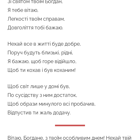
Зі святом твоїм Богдан,
Я тебе вітаю,
Легкості твоїм справам,
Довголіття тобі бажаю.
Нехай все в житті буде добре,
Поруч будуть близькі, рідні,
Я бажаю, щоб горе відійшло,
Щоб ти кохав і був коханим!
Щоб світ лише у домі був,
По сусідству з ним достаток,
Щоб образи минулого всі пробачив,
Відпустив ти жаль додачу.
Вітаю, Богдане, з твоїм особливим днем! Нехай твій