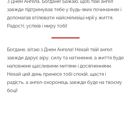
З Днем Ангела, Богдане! Бажаю, щоб твій ангел
завжди підтримував тебе у будь-яких починаннях і
допомагав втілювати найсміливіші мрії у життя.
Радості, успіхів і миру тобі!
Богдане, вітаю з Днем Ангела! Нехай твій ангел
завжди дарує віру, силу та натхнення, а життя буде
наповнене щасливими митями і досягненнями.
Нехай цей день принесе тобі спокій, щастя і
радість, а ангел-охоронець завжди буде на твоєму
боці!