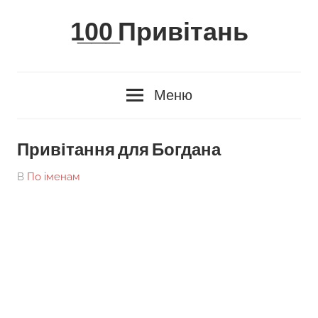
Skip
1̲0̲0̲ Привітань
to
content
Меню
Привітання для Богдана
On
By
В
По іменам
tarick