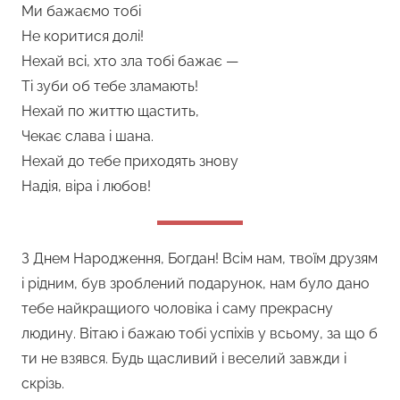
Ми бажаємо тобі
Не коритися долі!
Нехай всі, хто зла тобі бажає —
Ті зуби об тебе зламають!
Нехай по життю щастить,
Чекає слава і шана.
Нехай до тебе приходять знову
Надія, віра і любов!
З Днем Народження, Богдан! Всім нам, твоїм друзям
і рідним, був зроблений подарунок, нам було дано
тебе найкращиого чоловіка і саму прекрасну
людину. Вітаю і бажаю тобі успіхів у всьому, за що б
ти не взявся. Будь щасливий і веселий завжди і
скрізь.