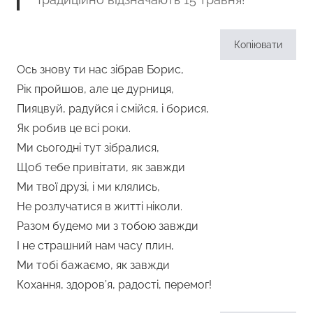
Копіювати
Ось знову ти нас зібрав Борис,
Рік пройшов, але це дурниця,
Пияцвуй, радуйся і смійся, і борися,
Як робив це всі роки.
Ми сьогодні тут зібралися,
Щоб тебе привітати, як завжди
Ми твої друзі, і ми клялись,
Не розлучатися в житті ніколи.
Разом будемо ми з тобою завжди
І не страшний нам часу плин,
Ми тобі бажаємо, як завжди
Кохання, здоров’я, радості, перемог!