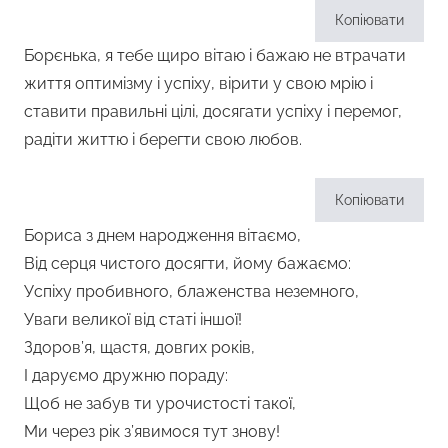
Копіювати
Борєнька, я тебе щиро вітаю і бажаю не втрачати
життя оптимізму і успіху, вірити у свою мрію і
ставити правильні цілі, досягати успіху і перемог,
радіти життю і берегти свою любов.
Копіювати
Бориса з днем народження вітаємо,
Від серця чистого досягти, йому бажаємо:
Успіху пробивного, блаженства неземного,
Уваги великої від статі іншої!
Здоров’я, щастя, довгих років,
І даруємо дружню пораду:
Щоб не забув ти урочистості такої,
Ми через рік з’явимося тут знову!