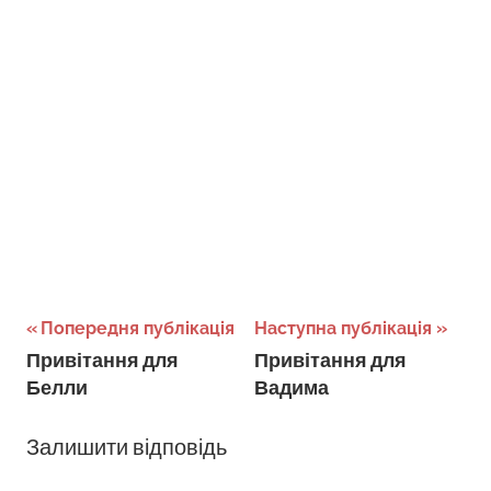
Навігація
Попередня публікація
Наступна публікація
Привітання для
Привітання для
записів
Белли
Вадима
Залишити відповідь