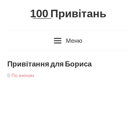
Skip
1̲0̲0̲ Привітань
to
content
Меню
Привітання для Бориса
On
By
В
По іменам
tarick