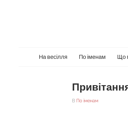
Skip
to
content
На весілля
По іменам
Що 
Привітанн
On
By
В
По іменам
tarick