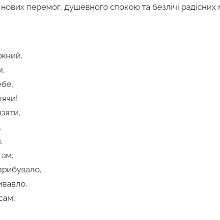
 нових перемог, душевного спокою та безлічі радісних 
ожний,
м,
ебе,
лячи!
взяти,
,
.
там,
прибувало,
ивавло,
сам,