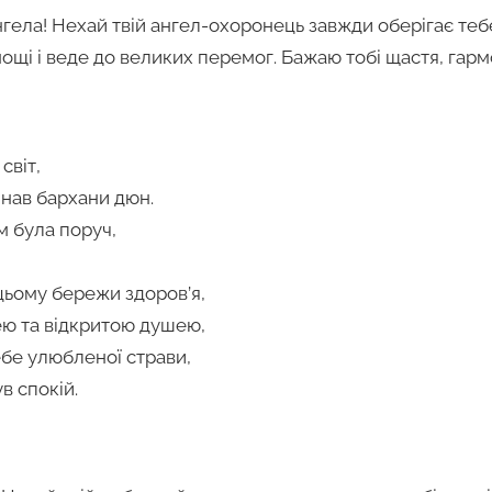
гела! Нехай твій ангел-охоронець завжди оберігає тебе 
щі і веде до великих перемог. Бажаю тобі щастя, гармон
світ,
инав бархани дюн.
 була поруч,
цьому бережи здоров’я,
ею та відкритою душею,
бе улюбленої страви,
в спокій.