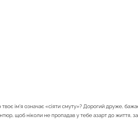
 твоє ім’я означає «сіяти смуту»? Дорогий друже, бажа
антюр, щоб ніколи не пропадав у тебе азарт до життя, 