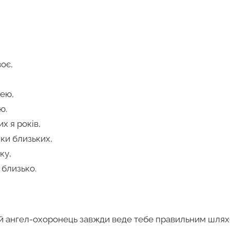
воє,
шею,
ю.
х я років,
мки близьких,
ку,
 близько.
ай ангел-охоронець завжди веде тебе правильним шлях