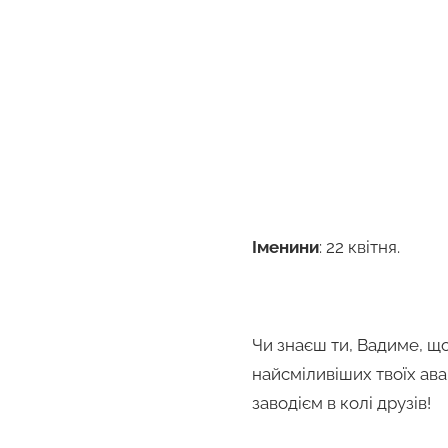
Іменини
: 22 квітня.
Чи знаєш ти, Вадиме, що
найсміливіших твоїх ав
заводієм в колі друзів!