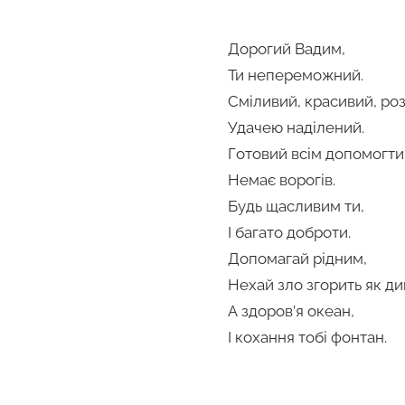
Дорогий Вадим,
Ти непереможний.
Сміливий, красивий, ро
Удачею наділений.
Готовий всім допомогти
Немає ворогів.
Будь щасливим ти,
І багато доброти.
Допомагай рідним,
Нехай зло згорить як ди
А здоров’я океан,
І кохання тобі фонтан.