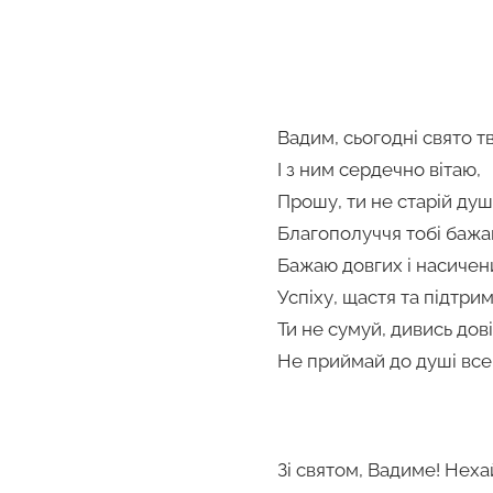
Вадим, сьогодні свято т
І з ним сердечно вітаю,
Прошу, ти не старій ду
Благополуччя тобі бажа
Бажаю довгих і насичени
Успіху, щастя та підтри
Ти не сумуй, дивись дові
Не приймай до душі все
Зі святом, Вадиме! Нех