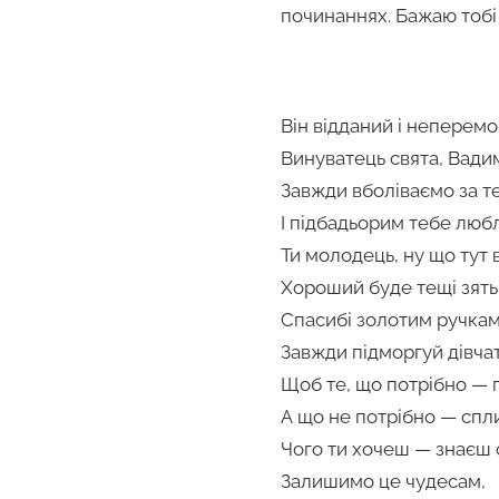
починаннях. Бажаю тобі
Він відданий і неперем
Винуватець свята, Вади
Завжди вболіваємо за т
І підбадьорим тебе люб
Ти молодець, ну що тут 
Хороший буде тещі зять
Спасибі золотим ручкам
Завжди підморгуй дівча
Щоб те, що потрібно — 
А що не потрібно — спл
Чого ти хочеш — знаєш 
Залишимо це чудесам,