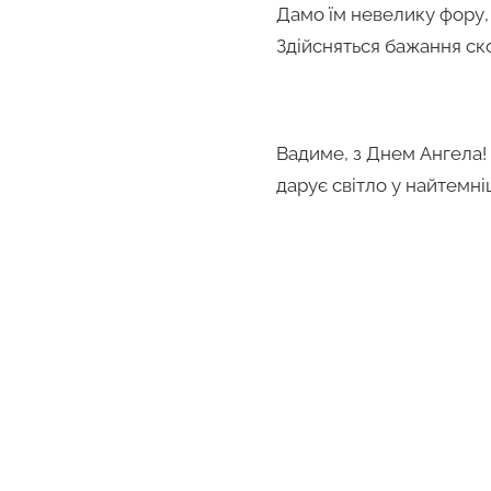
Дамо їм невелику фору,
Здійсняться бажання ск
Вадиме, з Днем Ангела! 
дарує світло у найтемніш