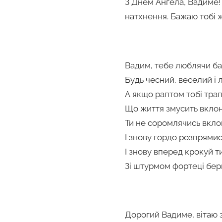
З Днем Ангела, Вадиме! 
натхнення. Бажаю тобі ж
Вадим, тебе люблячи ба
Будь чесний, веселий і 
А якщо раптом тобі трап
Що життя змусить вклон
Ти не соромлячись вкло
І знову гордо розпрямис
І знову вперед крокуй т
Зі штурмом фортеці бер
Дорогий Вадиме, вітаю з