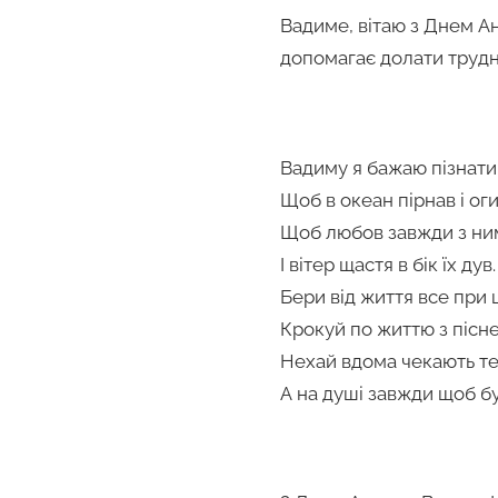
Вадиме, вітаю з Днем Ан
допомагає долати трудно
Вадиму я бажаю пізнати 
Щоб в океан пірнав і ог
Щоб любов завжди з ним
І вітер щастя в бік їх дув.
Бери від життя все при 
Крокуй по життю з пісн
Нехай вдома чекають те
А на душі завжди щоб бу