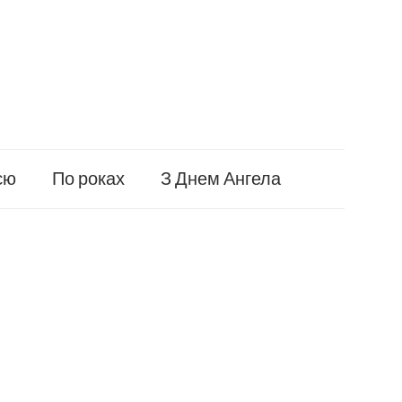
єю
По роках
З Днем Ангела