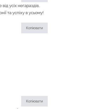
від усіх негараздів,
ії та успіху в усьому!
Копіювати
Копіювати