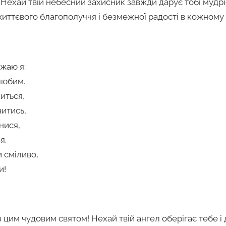
Нехай твій небесний захисник завжди дарує тобі мудріс
иттєвого благополуччя і безмежної радості в кожному 
жаю я:
любим.
иться,
итись,
нися,
я.
и сміливо,
и!
 цим чудовим святом! Нехай твій ангел оберігає тебе і 