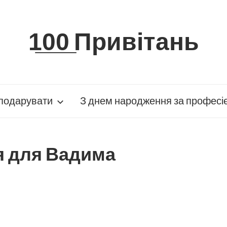
1̲0̲0̲ Привітань
подарувати
З днем народження за професі
я для Вадима