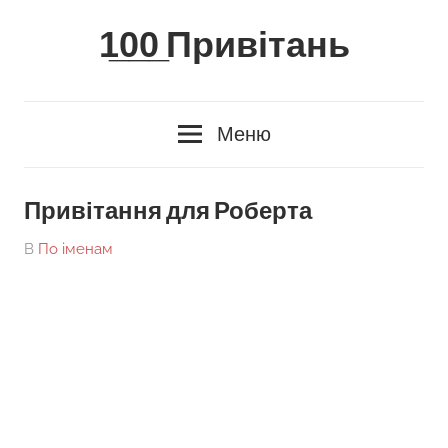
Skip
1̲0̲0̲ Привітань
to
content
Меню
Привітання для Роберта
On
By
В
По іменам
tarick