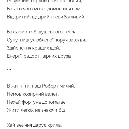
Розумний, гордий і життєлюбний,
Багато чого може домогтися сам,
Відкритий, щедрий і невибагливий.
Бажаємо тобі душевного тепла,
Супутниці улюбленої поруч завжди,
Здійснення кращих ідей,
Енергії, радості, вірних друзів!
***
В житті ти, наш Роберт милий,
Немов козирний валет.
Нехай фортуна допомагає
Жити легко, не знаючи бід.
Хай везіння дарує крила,