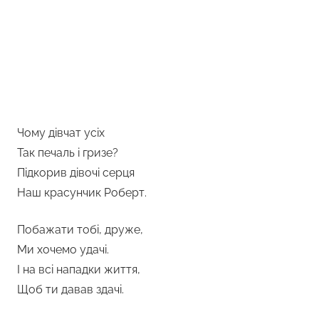
Чому дівчат усіх
Так печаль і гризе?
Підкорив дівочі серця
Наш красунчик Роберт.
Побажати тобі, друже,
Ми хочемо удачі.
І на всі нападки життя,
Щоб ти давав здачі.