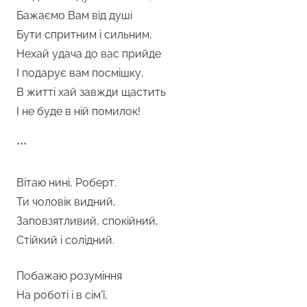
Бажаємо Вам від душі
Бути спритним і сильним,
Нехай удача до вас прийде
І подарує вам посмішку,
В житті хай завжди щастить
І не буде в ній помилок!
***
Вітаю нині, Роберт.
Ти чоловік видний,
Заповзятливий, спокійний,
Стійкий і солідний.
Побажаю розуміння
На роботі і в сім’ї,