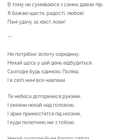
В тому не сумніваюся з самих давніх пір.
Я бажаю щастя, радості, любові.
Пані удачу за хвіст лови!
***
Не потрібно золоту середину,
Нехай щось у цей день відбудеться,
Сьогодні будь єдиною, Поліна,
І в світі нині все навпаки.
Ти небеса доторкнися руками,
І океани нехай над головою,
І зірки примостятся під ногами,
І куди полетимо ми з тобою.
Нехай сьогодні буде багато світла