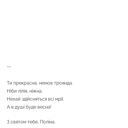
***
Ти прекрасна, немов троянда.
Ніби лілія, ніжна.
Нехай здійсняться всі мрії,
А в душі буде весна!
З святом тебе, Поліна.