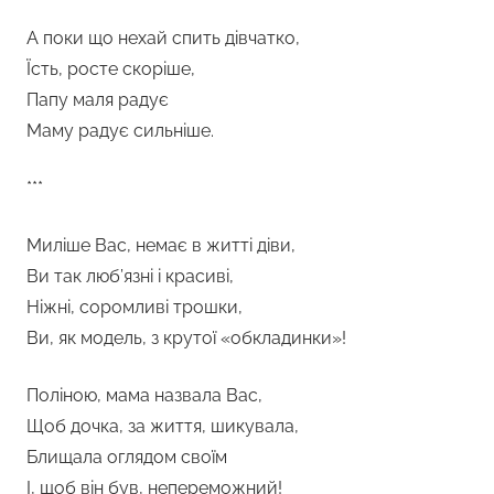
А поки що нехай спить дівчатко,
Їсть, росте скоріше,
Папу маля радує
Маму радує сильніше.
***
Миліше Вас, немає в житті діви,
Ви так люб’язні і красиві,
Ніжні, соромливі трошки,
Ви, як модель, з крутої «обкладинки»!
Поліною, мама назвала Вас,
Щоб дочка, за життя, шикувала,
Блищала оглядом своїм
І, щоб він був, непереможний!