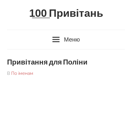
Skip
1̲0̲0̲ Привітань
to
content
Меню
Привітання для Поліни
On
By
В
По іменам
tarick