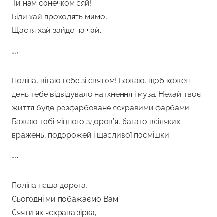
Ти нам сонечком сяй!
Біди хай проходять мимо,
Щастя хай зайде на чай.
***
Поліна, вітаю тебе зі святом! Бажаю, щоб кожен
день тебе відвідувало натхнення і муза. Нехай твоє
життя буде розфарбоване яскравими фарбами.
Бажаю тобі міцного здоров’я, багато всіляких
вражень, подорожей і щасливої посмішки!
***
Поліна наша дорога,
Сьогодні ми побажаємо Вам
Сяяти як яскрава зірка,