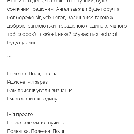
Нехай цей день, як і кожен наступний, буде
сонячним і радісним, Ангел завжди буде поруч, а
Бог береже від усіх негод. Залишайся такою ж
доброю, світлою і життєрадісною людиною, міцного
тобі здоров’я, любові, нехай збуваються всі мрії!
Будь щаслива!
***
Полечка, Поля, Поліна
Рідкісне ім’я зараз.
Вам присвячували визнання
І малювали під годину.
Ім’я просте
Гордо, але мило звучить.
Полюшка, Полечка, Поля