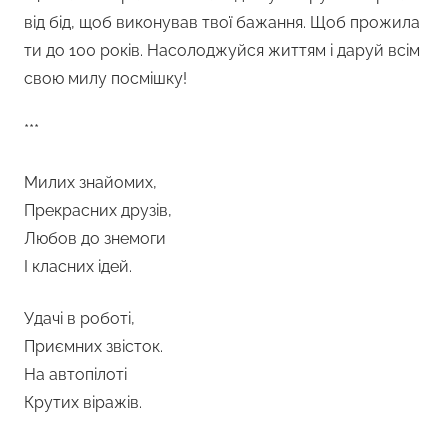
від бід, щоб виконував твої бажання. Щоб прожила
ти до 100 років. Насолоджуйся життям і даруй всім
свою милу посмішку!
***
Милих знайомих,
Прекрасних друзів,
Любов до знемоги
І класних ідей.
Удачі в роботі,
Приємних звісток.
На автопілоті
Крутих віражів.