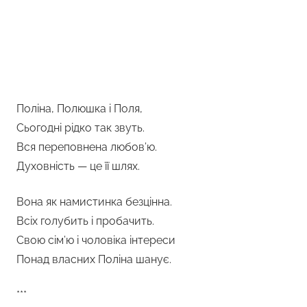
Поліна, Полюшка і Поля,
Сьогодні рідко так звуть.
Вся переповнена любов’ю.
Духовність — це її шлях.
Вона як намистинка безцінна.
Всіх голубить і пробачить.
Свою сім’ю і чоловіка інтереси
Понад власних Поліна шанує.
***