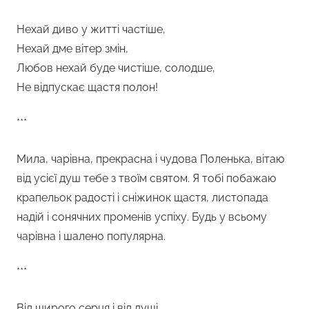
Нехай диво у житті частіше,
Нехай дме вітер змін,
Любов нехай буде чистіше, солодше,
Не відпускає щастя полон!
***
Мила, чарівна, прекрасна і чудова Поленька, вітаю
від усієї душ тебе з твоїм святом. Я тобі побажаю
крапельок радості і сніжинок щастя, листопада
надій і сонячних променів успіху. Будь у всьому
чарівна і шалено популярна.
***
Від щирого серця і від душі,