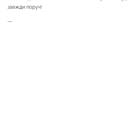
завжди поруч!
***