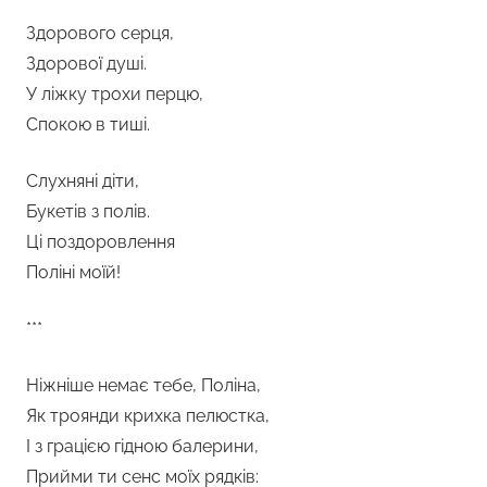
Здорового серця,
Здорової душі.
У ліжку трохи перцю,
Спокою в тиші.
Слухняні діти,
Букетів з полів.
Ці поздоровлення
Поліні моїй!
***
Ніжніше немає тебе, Поліна,
Як троянди крихка пелюстка,
І з грацією гідною балерини,
Прийми ти сенс моїх рядків: