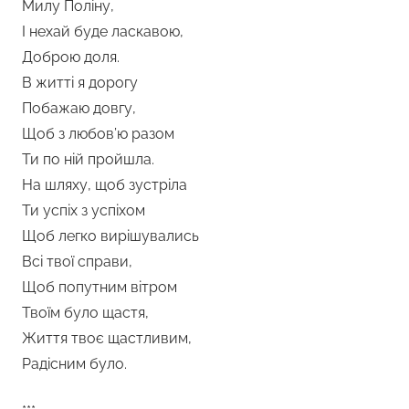
Милу Поліну,
І нехай буде ласкавою,
Доброю доля.
В житті я дорогу
Побажаю довгу,
Щоб з любов’ю разом
Ти по ній пройшла.
На шляху, щоб зустріла
Ти успіх з успіхом
Щоб легко вирішувались
Всі твої справи,
Щоб попутним вітром
Твоїм було щастя,
Життя твоє щастливим,
Радісним було.