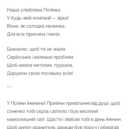
Наша улюблена Полінка
У будь-якій компанії — зірка!
Вона, як солодка малинка,
Для всіх приємна і мила.
Бажаємо, щоб ти не знала
Серйозних і великих проблем.
Щоб немов метелик, пурхала,
Даруючи свою посмішку всім!
***
У Поліни іменини! Прийми привітання від душі, щоб
сонечко тобі скрізь світило і був веселий
навколишній світ. Щастя і любові тобі в день іменин.
Щоб ангел-хранитель завжди був поруч і оберігав