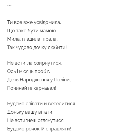
***
Ти все вже усвідомила,
Що таке бути мамою.
Мила, гладила, прала,
Так чудово дочку любити!
Не встигла озирнутися,
Ось і місяць пробіг,
День Народження у Поліни,
Починайте карнавал!
Будемо співати й веселитися
Доньку вашу вітати,
Не встигнеш оглянутися
Будемо рочок їй справляти!