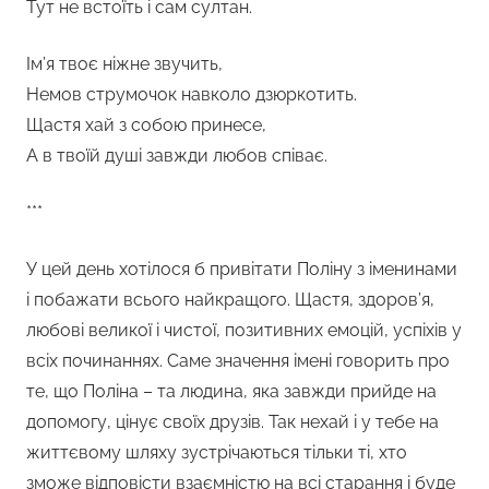
Тут не встоїть і сам султан.
Ім’я твоє ніжне звучить,
Немов струмочок навколо дзюркотить.
Щастя хай з собою принесе,
А в твоїй душі завжди любов співає.
***
У цей день хотілося б привітати Поліну з іменинами
і побажати всього найкращого. Щастя, здоров’я,
любові великої і чистої, позитивних емоцій, успіхів у
всіх починаннях. Саме значення імені говорить про
те, що Поліна – та людина, яка завжди прийде на
допомогу, цінує своїх друзів. Так нехай і у тебе на
життєвому шляху зустрічаються тільки ті, хто
зможе відповісти взаємністю на всі старання і буде