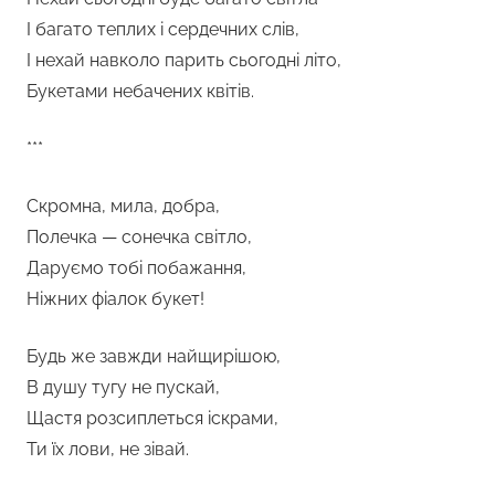
І багато теплих і сердечних слів,
І нехай навколо парить сьогодні літо,
Букетами небачених квітів.
***
Скромна, мила, добра,
Полечка — сонечка світло,
Даруємо тобі побажання,
Ніжних фіалок букет!
Будь же завжди найщирішою,
В душу тугу не пускай,
Щастя розсиплеться іскрами,
Ти їх лови, не зівай.