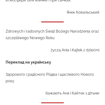
атмосфери біля ялинки і при свічках.
Янек Ковальський
Zdrowych i radosnych Świąt Bożego Narodzenia oraz
szczęśliwego Nowego Roku
życzą Ania i Kajtek z dziećmi
Переклад на українську
Здорового і радісного Різдва і щасливого Нового
року
бажають Аня і Кайтек з дітьми