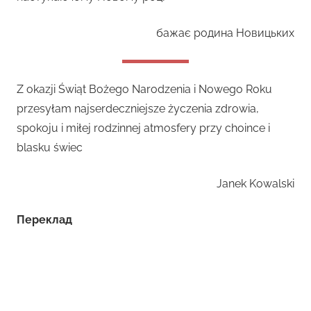
бажає родина Новицьких
Z okazji Świąt Bożego Narodzenia i Nowego Roku
przesyłam najserdeczniejsze życzenia zdrowia,
spokoju i miłej rodzinnej atmosfery przy choince i
blasku świec
Janek Kowalski
Переклад