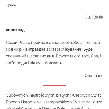
życzą
Ola i Basia
переклад
Нехай Різдво пройде в атмосфері любові і тепла, а
Новий рік виправдає всі твої очікування і буде
сповнений щасливих днів. Всього цього тобі, Єва, і
твоїй родині від душі бажають
Оля і Бася
Cudownych, nastrojowych, białych i Wesołych Świąt
Bożego Narodzenia, szampańskiego Sylwestra i dużo
uśmiechów Losu w Nowym Roku – niech Ci się