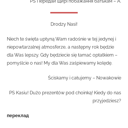
PS Передай щирі побажання батькам – А.
Drodzy Nasi!
Niech te święta upłyną Wam radośnie w tej jedynej i
niepowtarzalnej atmosferze, a następny rok będzie
dla Was lepszy. Gdy będziecie się łamać opłatkiem –
pomyślcie o nas! My dla Was zaśpiewamy kolędę.
Ściskamy i całujemy – Nowakowie
PS Kasiu! Dużo prezentów pod choinką! Kiedy do nas
przyjedziesz?
переклад