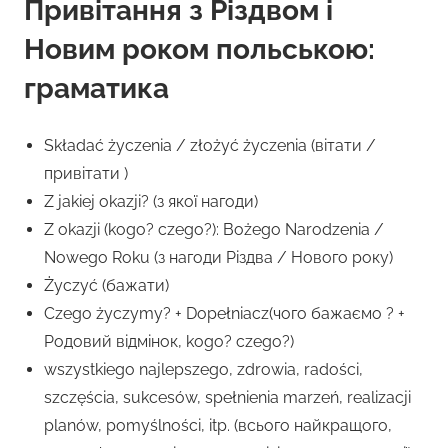
Привітання з Різдвом і
Новим роком польською:
граматика
Składać życzenia / złożyć życzenia (вітати /
привітати )
Z jakiej okazji? (з якої нагоди)
Z okazji (kogo? czego?): Bożego Narodzenia /
Nowego Roku (з нагоди Різдва / Нового року)
Życzyć (бажати)
Czego życzymy? + Dopełniacz(чого бажаємо ? +
Родовий відмінок, kogo? czego?)
wszystkiego najlepszego, zdrowia, radości,
szczęścia, sukcesów, spełnienia marzeń, realizacji
planów, pomyślności, itp. (всього найкращого,