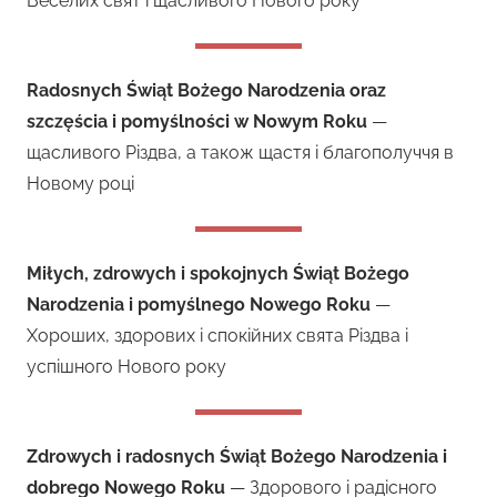
Веселих свят і щасливого Нового року
Radosnych Świąt Bożego Narodzenia oraz
szczęścia i pomyślności w Nowym Roku
—
щасливого Різдва, а також щастя і благополуччя в
Новому році
Miłych, zdrowych i spokojnych Świąt Bożego
Narodzenia i pomyślnego Nowego Roku
—
Хороших, здорових і спокійних свята Різдва і
успішного Нового року
Zdrowych i radosnych Świąt Bożego Narodzenia i
dobrego Nowego Roku
— Здорового і радісного