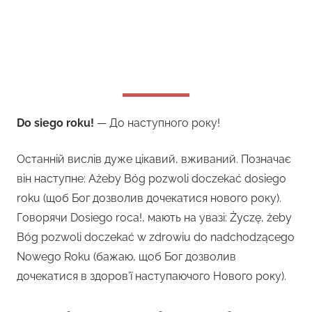
Do siego roku!
— До наступного року!
Останній вислів дуже цікавий, вживаний. Позначає
він наступне: Ażeby Bóg pozwoli doczekać dosiego
roku (щоб Бог дозволив дочекатися нового року).
Говорячи Dosiego roca!, мають на увазі: Życzę, żeby
Bóg pozwoli doczekać w zdrowiu do nadchodzącego
Nowego Roku (бажаю, щоб Бог дозволив
дочекатися в здоров’ї наступаючого Нового року).