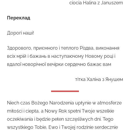
ciocia Halina z Januszem
Переклад
Дорогі наші!
Здорового, приємного і теплого Різдва, виконання
всіх мрій і бажань в наступаючому Новому році і
вдалої новорічної вечірки сердечно бажає вам
тітка Халіна з Янушем
Niech czas Bożego Narodzenia upłynie w atmosferze
miłości i ciepła, a Nowy Rok spełni Twoje wszelkie
oczekiwania i będzie pełen szczęśliwych dni. Tego
wszystkiego Tobie, Ewo i Twojej rodzinie serdecznie