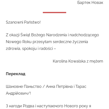
Бартек Новак
Szanowni Państwo!
Z okazji Świąt Bożego Narodzenia i nadchodzącego
Nowego Roku przesyłam serdeczne życzenia
zdrowia, spokoju i radości –
Karolina Kowalska z mężem
Переклад
Шановне Паньство / Анна Петрівна і Тарас
Андрійович/!
З нагоди Різдва і наступаючого Нового року я