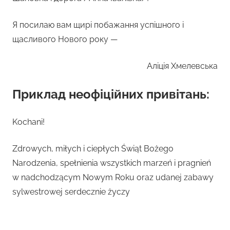
Я посилаю вам щирі побажання успішного і
щасливого Нового року —
Аліція Хмелевська
Приклад неофіційних привітань:
Kochani!
Zdrowych, miłych i ciepłych Świąt Bożego
Narodzenia, spełnienia wszystkich marzeń i pragnień
w nadchodzącym Nowym Roku oraz udanej zabawy
sylwestrowej serdecznie życzy