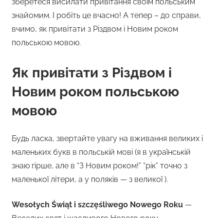
зберетеся висилати привітання своїм польським
знайомим. І робіть це вчасно! А тепер – до справи,
вчимо, як привітати з Різдвом і Новим роком
польською мовою.
Як привітати з Різдвом і
Новим роком польською
мовою
Будь ласка, звертайте увагу на вживання великих і
маленьких букв в польській мові (я в українській
знаю гірше, але в “З Новим роком!” “рік” точно з
маленької літери, а у поляків — з великої ).
Wesołych Świąt i szczęśliwego Nowego Roku
—