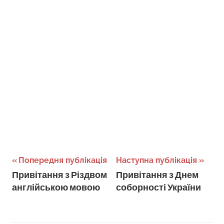
Навігація
Попередня публікація
Наступна публікація
Привітання з Різдвом
Привітання з Днем
записів
англійською мовою
соборності України