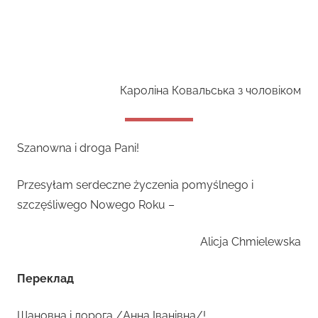
Кароліна Ковальська з чоловіком
Szanowna i droga Pani!
Przesyłam serdeczne życzenia pomyślnego i
szczęśliwego Nowego Roku –
Alicja Chmielewska
Переклад
Шановна і дорога /Анна Іванівна/!