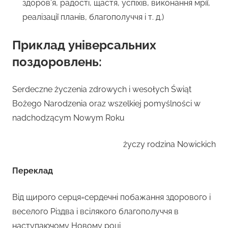
здоров’я, радості, щастя, успіхів, виконання мрії,
реалізації планів, благополуччя і т. д.)
Приклад універсальних
поздоровлень:
Serdeczne życzenia zdrowych i wesołych Świąt
Bożego Narodzenia oraz wszelkiej pomyślności w
nadchodzącym Nowym Roku
życzy rodzina Nowickich
Переклад
Від щирого серця=сердечні побажання здорового і
веселого Різдва і всілякого благополуччя в
наступаючому Новому році