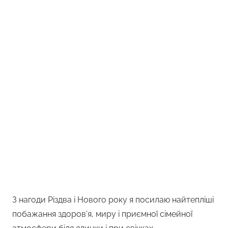
З нагоди Різдва і Нового року я посилаю найтепліші
побажання здоров’я, миру і приємної сімейної