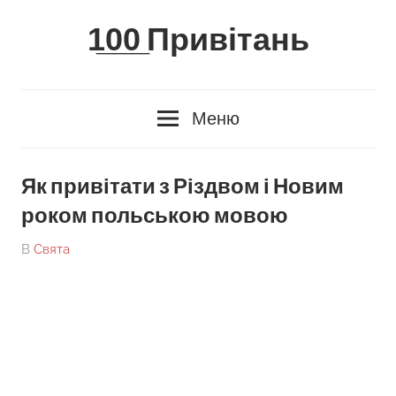
Skip
1̲0̲0̲ Привітань
to
content
Меню
Як привітати з Різдвом і Новим
роком польською мовою
On
By
В
Свята
tarick