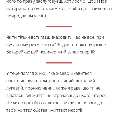
його по праву заслуговуєш. Хотілося б, щоб і моє
материнство було таким же, як ніби це – найлегша і
природна річ у світі.
Як ти тільки встигаєш знаходити час на все, при
сучасному ритмі життя? Звідки в твоїх внутрішніх
батарейках цей невичерпний запас енергії?
У тебе погляд жінки, яка жваво цікавиться
навколишнім світом, допитливий, яскравий,
лукавий, проникливий… як же я рада, що ти не
відстаєш від життя, не втрачаєш до нього інтерес.
Це мене постійно надихає і викликає повагу до
твоїх життєлюбства і життєстійкості!