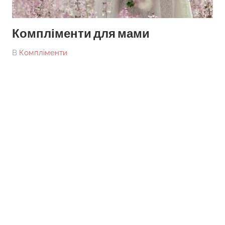
Компліменти для мами
On
By
В
Компліменти
tarick