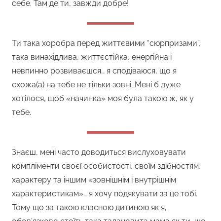
себе. Там де ти, завжди добре!
Ти така хоробра перед життєвими “сюрпризами”,
така винахідлива, життєстійка, енергійна і
невпинно розвиваєшся… я сподіваюся, що я
схожа(а) на тебе не тільки зовні. Мені б дуже
хотілося, щоб «начинка» моя була такою ж, як у
тебе.
Знаєш, мені часто доводиться вислуховувати
компліменти своєї особистості, своїм здібностям,
характеру та іншим «зовнішнім і внутрішнім
характеристикам»… я хочу подякувати за це тобі.
Тому що за такою класною дитиною як я,