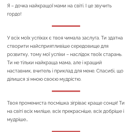
Я – дочка найкращої мами на світі. І це звучить
гордо!
У всіх моїх успіхах є твоя чимала заслуга. Ти здатна
створити найсприятливіше середовище для
розвитку, тому мої успіхи – наслідок твоїх старань.
Ти не тільки найкраща мама, але і кращий
наставник, вчитель і приклад для мене. Спасибі, що
ділишся зі мною своєю мудрістю.
Твоя промениста посмішка зігріває краще сонця! Ти
на світі всіх миліше, всіх прекрасніше, всіх добріше і
мудріше…