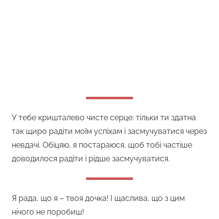
У тебе кришталево чисте серце: тільки ти здатна
так щиро радіти моїм успіхам і засмучуватися через
невдачі. Обіцяю, я постараюся, щоб тобі частіше
доводилося радіти і рідше засмучуватися.
Я рада, що я – твоя дочка! І щаслива, що з цим
нічого не поробиш!