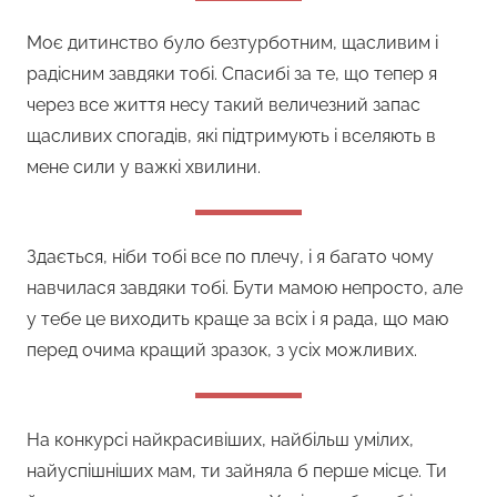
Моє дитинство було безтурботним, щасливим і
радісним завдяки тобі. Спасибі за те, що тепер я
через все життя несу такий величезний запас
щасливих спогадів, які підтримують і вселяють в
мене сили у важкі хвилини.
Здається, ніби тобі все по плечу, і я багато чому
навчилася завдяки тобі. Бути мамою непросто, але
у тебе це виходить краще за всіх і я рада, що маю
перед очима кращий зразок, з усіх можливих.
На конкурсі найкрасивіших, найбільш умілих,
найуспішніших мам, ти зайняла б перше місце. Ти