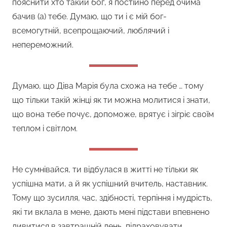
пояснити хто такий бог, я постійно перед очима
бачив (а) тебе. Думаю, що ти і є мій бог-
всемогутній, всепрощаючий, люблячий і
непереможний.
Думаю, що Діва Марія була схожа на тебе … тому
що тільки такій жінці як ти можна молитися і знати,
що вона тебе почує, допоможе, врятує і зігріє своїм
теплом і світлом.
Не сумнівайся, ти відбулася в житті не тільки як
успішна мати, а й як успішний вчитель, наставник.
Тому що зусилля, час, здібності, терпіння і мудрість,
які ти вклала в мене, дають мені підстави впевнено
дивитися в завтрашній день, підраховувати