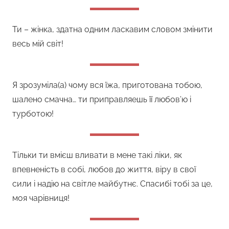
Ти – жінка, здатна одним ласкавим словом змінити
весь мій світ!
Я зрозуміла(а) чому вся їжа, приготована тобою,
шалено смачна… ти приправляешь її любов’ю і
турботою!
Тільки ти вмієш вливати в мене такі ліки, як
впевненість в собі, любов до життя, віру в свої
сили і надію на світле майбутнє. Спасибі тобі за це,
моя чарівниця!