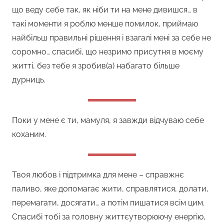
що веду себе так, як ніби ти на мене дивишся… в
такі моменти я роблю менше помилок, приймаю
найбільш правильні рішення і взагалі мені за себе не
соромно… спасибі, що незримо присутня в моєму
житті, без тебе я зробив(а) набагато більше
дурниць.
Поки у мене є ти, мамуля, я завжди відчуваю себе
коханим.
Твоя любов і підтримка для мене – справжнє
паливо, яке допомагає жити, справлятися, долати,
перемагати, досягати… а потім пишатися всім цим.
Спасибі тобі за головну життєутворюючу енергію,