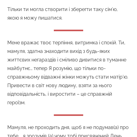
Тільки ти могла створити і зберегти таку сім’ю,
якою я можу пишатися.
Мене вражає твоє терпіння, витримка і спокій. Ти,
мамуля, здатна знаходити вихід з будь-яких
життєвих негараздів і сміливо дивитися в туманне
майбутнє… тепер Я розумію, що тільки по-
справжньому відважні жінки можуть стати матір’ю.
Привести в світ нову людину, взяти за нього
відповідальність, і виростити – це справжній
героїзм.
Мамуля, не проходить дня, щоб я не подумав(а) про
тебе … я зрозумів (а) чому тобі присвячений День