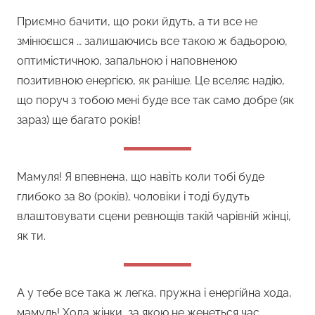
Приємно бачити, що роки йдуть, а ти все не
змінюєшся … залишаючись все такою ж бадьорою,
оптимістичною, запальною і наповненою
позитивною енергією, як раніше. Це вселяє надію,
що поруч з тобою мені буде все так само добре (як
зараз) ще багато років!
Мамуля! Я впевнена, що навіть коли тобі буде
глибоко за 80 (років), чоловіки і тоді будуть
влаштовувати сцени ревнощів такій чарівній жінці,
як ти.
А у тебе все така ж легка, пружна і енергійна хода,
мамуль! Хода жінки, за якою не женеться час.