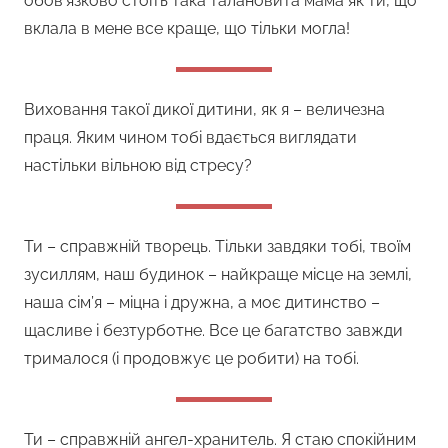
обов’язково стоїть така талановита мама як ти, що
вклала в мене все краще, що тільки могла!
Виховання такої дикої дитини, як я – величезна
праця. Яким чином тобі вдається виглядати
настільки вільною від стресу?
Ти – справжній творець. Тільки завдяки тобі, твоїм
зусиллям, наш будинок – найкраще місце на землі,
наша сім’я – міцна і дружна, а моє дитинство –
щасливе і безтурботне. Все це багатство завжди
трималося (і продовжує це робити) на тобі.
Ти – справжній ангел-хранитель. Я стаю спокійним