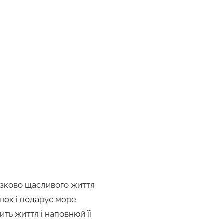
казково щасливого життя
инок і подарує море
ть життя і наповнюй її