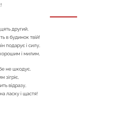
!
дцять другий,
ь в будинок твій!
ін подарує і силу,
 хорошим і милим,
бе не шкодує,
 зігріє,
ить відразу,
а ласку і щастя!