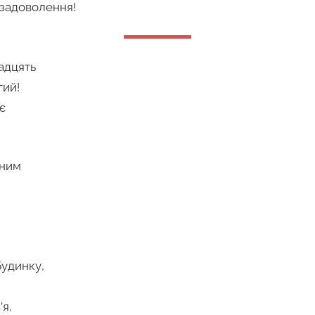
 задоволення!
адцять
гий!
є
сним
будинку,
’я,