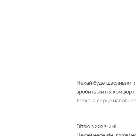
Нехай буде щасливим, п
зробить життя комфортн
легко, а серце наповню
Вітаю з 2022-им!
Нехай несе він чудові н