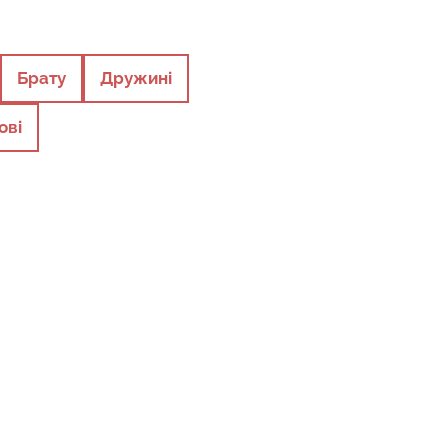
Брату
Дружині
ові