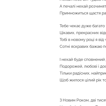
А печалі нехай розчинят
Примножиться щастя раз 
Тебе чекає дуже багато 
Цікавих, прекрасних від
Тобі в новому році я від 
Сотні яскравих бажаю п
І нехай буде сповнений 
Подорожей, любові і дос
Тільки радісних, найпр
Щоб жилося цілий рік то
З Новим Роком, дві тися