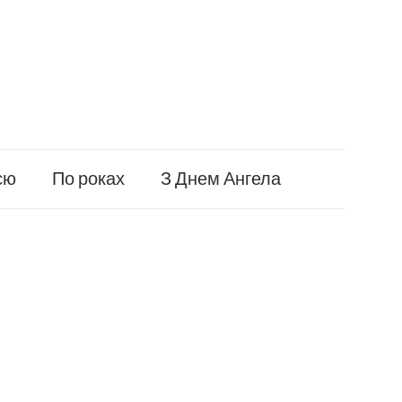
єю
По роках
З Днем Ангела