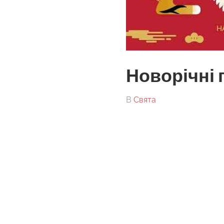
Новорічні 
On
By
В
Свята
tarick