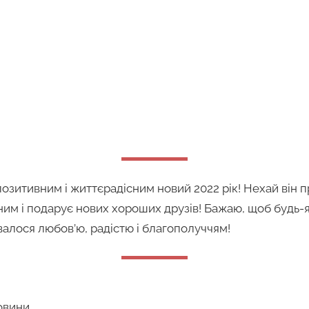
озитивним і життєрадісним новий 2022 рік! Нехай він п
им і подарує нових хороших друзів! Бажаю, щоб будь-
валося любов’ю, радістю і благополуччям!
овини,