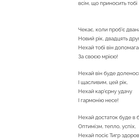
всім, що приносить тобі
Чекає, коли проб’є дван
Новий рік, двадцять дру
Нехай тобі він допомага
За своєю мрією!
Нехай він буде долено
І щасливим, цей рік,
Нехай кар’єрну удачу
І гармонію несе!
Нехай достаток буде в 
Оптимізм, тепло, успіх,
Нехай посіє Тигр здоров