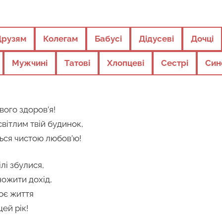
Друзям
Колегам
Бабусі
Дідусеві
Дочці
Мужчині
Татові
Хлопцеві
Сестрі
Син
вого здоров’я!
вітлим твій будинок,
ься чистою любов’ю!
лі збулися,
ожити дохід,
оє життя
цей рік!