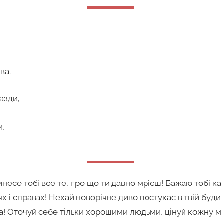
ва.
азди,
и,
инесе тобі все те, про що ти давно мрієш! Бажаю тобі 
нях і справах! Нехай новорічне диво постукає в твій буд
ра! Оточуй себе тільки хорошими людьми, цінуй кожну ми