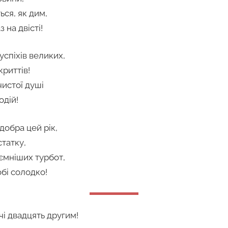
ься, як дим,
на двісті!
успіхів великих,
криттів!
чистої душі
одій!
добра цей рік,
татку,
иємніших турбот,
бі солодко!
чі двадцять другим!