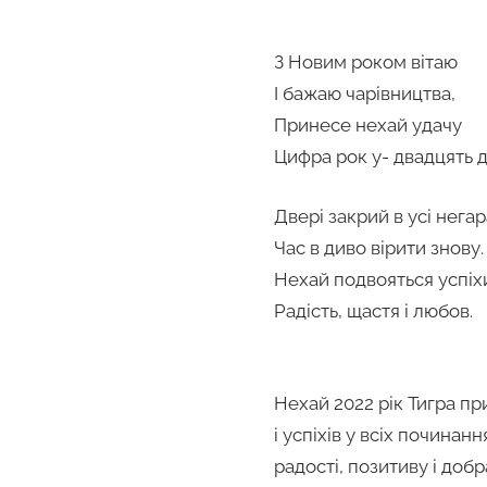
З Новим роком вітаю
І бажаю чарівництва,
Принесе нехай удачу
Цифра рок у- двадцять д
Двері закрий в усі негар
Час в диво вірити знову.
Нехай подвояться успіх
Радість, щастя і любов.
Нехай 2022 рік Тигра пр
і успіхів у всіх починан
радості, позитиву і доб