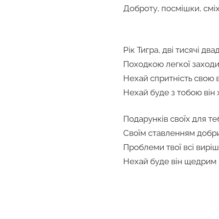
Доброту, посмішки, сміх
Рік Тигра, дві тисячі два
Походкою легкої заходит
Нехай спритність свою в
Нехай буде з тобою він
Подарунків своїх для те
Своїм ставленням добрим
Проблеми твої всі виріш
Нехай буде він щедрим н