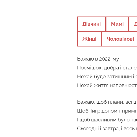
Дівчині
Мамі
Жінці
Чоловікові
Бажаю в 2022-му
Посмішок, добра і стале
Нехай буде затишним і с
Нехай життя наповнюєт
Бажаю, щоб плани, всі ці
Щоб Тигр допоміг примн
І щоб щасливим було тв
Сьогодні і завтра, і весь 