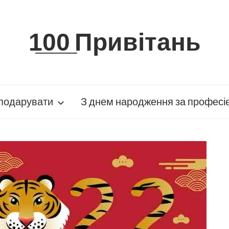
1̲0̲0̲ Привітань
подарувати
З днем народження за професі